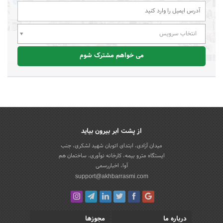
انتخاب سرویس
می خواهم مشترک شوم
از پشت ابر بیرون بیاید
میدان آزادی، ابتدای اتوبان شهید لشکری، جنب
ایستگاه مترو بیمه، کارخانه نوآوری، ساختمان هم
آوا، اخباررسمی
support@akhbarrasmi.com
درباره ما
مجوزها