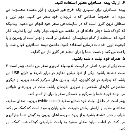
4. از یک بیمه مسافرتی
معتبر استفاده کنید.
بیمه مسافرتی برای بسیاری یک خرج غیر ضروری و آزار دهنده محسوب می
شود؛ اما خصوصاً هنگامی که با فرزندان خود سفر می کنید، مهم ترین و
منطقی ترین کاری است که در سازماندهی سفر خود انجام می دهید. زمانیکه
که کودک شما دچار حادثه ای در مقصد می شود، دیگر وقت این را ندارید، فکر
کنید که استفاده از کدام بیمارستان اقتصادی تر است و بهتر است از بهترین و با
کیفیت ترین خدمات درمانی استفاده کنید. داشتن بیمه مسافرتی خیال شما را
راحت می کند و دست شما را برای انجام هر کاری باز می گذارد.
5. همراه خود تبلت داشته باشید.
تبلت یکی از موارد اصلی در لیست 5 وسیله ضروری سفر می باشد. بهتر است 2
تبلت داشته باشید. یکی از آنها تبلتی مقاوم در برابر ضربه و دارای USB می
باشد که بتوانید در آن کارتون، فیلم و بازی های سرگرم کننده بریزید و دیگری
مخصوص کارهای شخصی و ضروری خودتان باشد. تبلت در پروازهای طولانی
می تواند فرزند شما را سرگرم و خستگی سفر را برای او کمتر کند.
بهتر است در داخل تبلت خود صدای سفید (white noice) بریزید. صدای سفید،
صداهای ملایم و آرامش بخش طبیعت نظیر باران و موج است که کمک می کند
خواب راحتی داشته باشید و از ورود سروصداهای بیرون به گوش شما جلوگیری
می کند. در اغلب موارد صدای سفید به راحت خوابیدن کودک شما کمک می
کند.