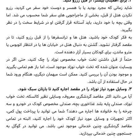
2. برای اطمینان بیشتر، از قبل رزرو کنید.
شاید زمانی که مجرد بودید یا با همسر و دوست خود سفر می کردید، رزرو
نکردن هتل از قبل، بخشی از ماجراجویی های سفر شما محسوب می شد. اما
وقتی بچه با خود دارید، باید آستانه قرار گرفتن او در شرایط سخت را در نظر
جستجو
بگیرید.
به فکر کودک خود باشید، هتل ها و ترانسفرها را از قبل رزرو کنید، تا در
مقصد گرفتار نشوید. گشتن به دنبال هتل در خیابان ها یا در انتظار اتوبوس یا
مترو ماندن، برای کودکان بسیار آزار دهنده است.
حتماً از قبل داشتن تخت خواب مخصوص نوزاد را چک کنید، حتی اگر در
وبسایت عنوان شده که تخت خواب نوزاد موجود است، اما باز هم تماس بگیرید
و موجود بودن آن را بررسی کنید. ممکن است میهمان دیگری، هنگام ورود شما
در حال استفاده از آن باشد.
3. وسایل مورد نیاز نوزاد را در مقصد اجاره کنید تا بارتان سبک شود.
آیا می دانید اکثر مقاصد گردشگری معروف، وسایلی نظیر کالسکه، تخت خواب
نوزاد، صندلی پایه بلند غذاخوری بچه، صندلی مخصوص کودک در خودرو و سه
چرخه را به خانواده ها اجاره می دهند؟ شما می توانید با پرداخت پول کمی،
اکثر تجهیزات و وسایل مورد نیاز کودک خود را اجاره کنید، البته در تمامی
مقاصد گردشگری چنین خدماتی موجود نمی باشد. می توانید در گوگل به
جستجوی چنین خدماتی بپردازید.