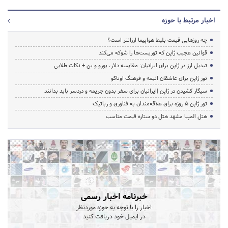
اخبار مرتبط با حوزه
چه روزهایی قیمت بلیط هواپیما ارزانتر است؟
قوانین عجیب ژاپن که توریست‌ها را شوکه می‌کند
تبدیل ارز در ژاپن برای ایرانیان: مقایسه دلار، یورو و ین + نکات طلایی
تور ژاپن برای عاشقان انیمه و فرهنگ اوتاکو
سیگار کشیدن در ژاپن |ایرانیان برای سفر بدون جریمه و دردسر باید بدانند
تور ژاپن ۵ روزه برای علاقه‌مندان به فناوری و رباتیک
هتل المپیا مشهد هتل دو ستاره قیمت مناسب
خبرنامه اخبار رسمی
اخبار را با توجه به حوزه موردنظر
در ایمیل خود دریافت کنید