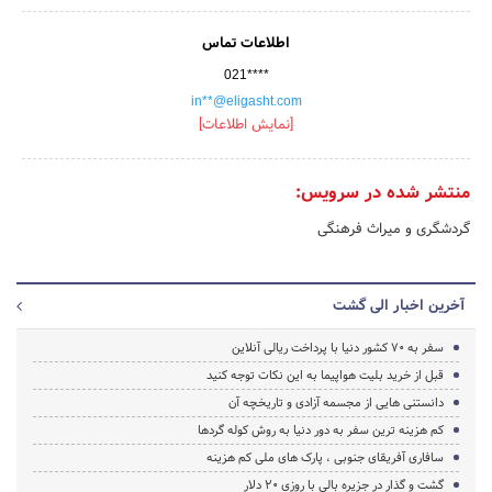
اطلاعات تماس
021****
in**@eligasht.com
[نمایش اطلاعات]
منتشر شده در سرویس:
گردشگری و میراث فرهنگی
آخرین اخبار الی گشت
سفر به 70 کشور دنیا با پرداخت ریالی آنلاین
قبل از خرید بلیت هواپیما به این نکات توجه کنید
دانستنی هایی از مجسمه آزادی و تاریخچه آن
کم هزینه ترین سفر به دور دنیا به روش کوله گردها
سافاری آفریقای جنوبی ، پارک های ملی کم هزینه
گشت و گذار در جزیره بالی با روزی ۲۰ دلار