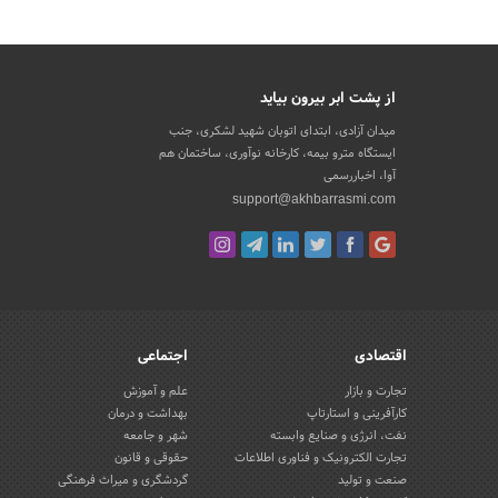
از پشت ابر بیرون بیاید
میدان آزادی، ابتدای اتوبان شهید لشکری، جنب
ایستگاه مترو بیمه، کارخانه نوآوری، ساختمان هم
آوا، اخباررسمی
support@akhbarrasmi.com
اقتصادی
اجتماعی
تجارت و بازار
علم و آموزش
کارآفرینی و استارتاپ
بهداشت و درمان
نفت، انرژی و صنایع وابسته
شهر و جامعه
تجارت الکترونیک و فناوری اطلاعات
حقوقی و قانون
صنعت و تولید
گردشگری و میراث فرهنگی