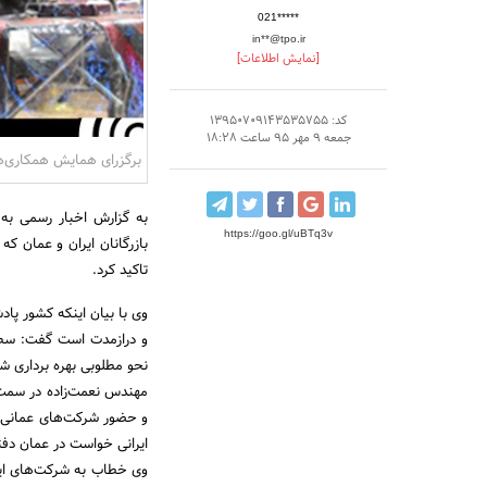
021*****
in**@tpo.ir
[نمایش اطلاعات]
کد: 13950709143535755
جمعه 9 مهر 95 ساعت 18:28
برگزرای همایش همکاری‌ها
به گزارش اخبار رسمی به
https://goo.gl/uBTq3v
بازرگانان ایران و عمان که
تاکید کرد.
وی با بیان اینکه کشور پاد
و درازمدت است گفت: سطح
نحو مطلوبی بهره برداری ش
مهندس نعمت‌زاده در سمت
و حضور شرکت‌های عمانی در
ایرانی خواست در عمان دفتر 
وی خطاب به شرکت‌های ایرا