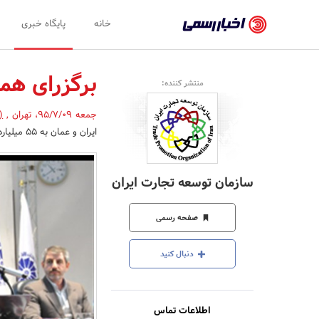
اخبار
خانه
پایگاه خبری
رسمی
-
برگزرای هم
منتشر کننده:
اخبار
جمعه 95/7/09
،
تهران
,
(
تایید
ایران و عمان به 55 میلیارد دلار در سال 2020 برنامه ریزی و تلاش کنند.
شده
شرکت‌ها،
سازمان توسعه تجارت ایران
سازمان‌ها
و
صفحه رسمی
روابط
دنبال کنید
عمومی‌ها
اطلاعات تماس