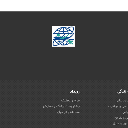
زندگی
رویداد
و زیبایی
حراج و تخفیف
اسی و موفقیت
جشنواره، نمایشگاه و همایش
باس
مسابقه و فراخوان
 و تفریح
یون و منزل