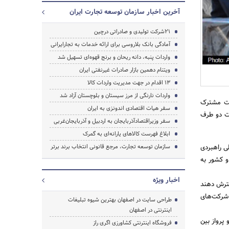
آخرین اخبار سازمان توسعه تجارت ایران
21شرکت تولیدی و صادراتی درچین
آمادگی بانک بلاروسی برای ارائه خدمات به تجارایرانی
واردات پنبه، دانه ریحان و برنج قهوه‌ای تسهیل شد
جستجو
ویتنام دهمین بازار صادرات غیرنفتی ایران
۱۳ اقدام در جهت مدیریت واردات کالا
واردات نارنگی از مرز سیستان و بلوچستان آزاد شد
ست مشترک
سفر هیات اقتصادی اندونزی به ایران
ات دو طرف
سفر وزیراقتصادآذربایجان به اردبیل و آذربایجان‌غربی
ابلاغ فهرست کالاهای یارانه‌ای به گمرک
ی راهبردی
سازمان توسعه تجارت، مرجع قانونی انتخاب برند برتر
و کشور به
اخبار ویژه
ترش دهند
 شرکت‌های
طراحی سایت در اصفهان بهترین شیوه تبلیغات
اینترنتی در اصفهان
پرواز بین
فروشگاه اینترنتی کشاورزی اگری راز