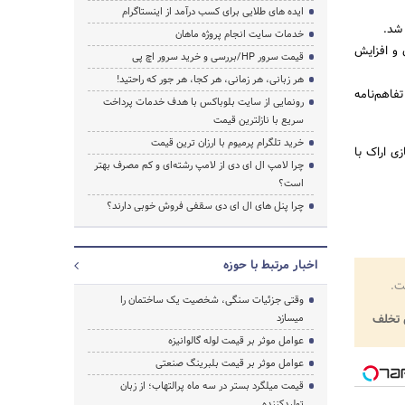
ایده های طلایی برای کسب درآمد از اینستاگرام
شد.
خدمات سایت انجام پروژه ماهان
 و افزایش
قیمت سرور HP/بررسی و خرید سرور اچ پی
هر زبانی، هر زمانی، هر کجا، هر جور که راحتید!
فاهم‌نامه
رونمایی از سایت بلوباکس با هدف خدمات پرداخت
سریع با نازلترین قیمت
خرید تلگرام پرمیوم با ارزان ترین قیمت
ی اراک با
چرا لامپ ال ای دی از لامپ رشته‌ای و کم مصرف بهتر
است؟
چرا پنل های ال ای دی سقفی فروش خوبی دارند؟
اخبار مرتبط با حوزه
ت.
وقتی جزئیات سنگی، شخصیت یک ساختمان را
تخلف
میسازد
عوامل موثر بر قیمت لوله گالوانیزه
عوامل موثر بر قیمت بلبرینگ صنعتی
قیمت میلگرد بستر در سه ماه پرالتهاب؛ از زبان
تولیدکننده