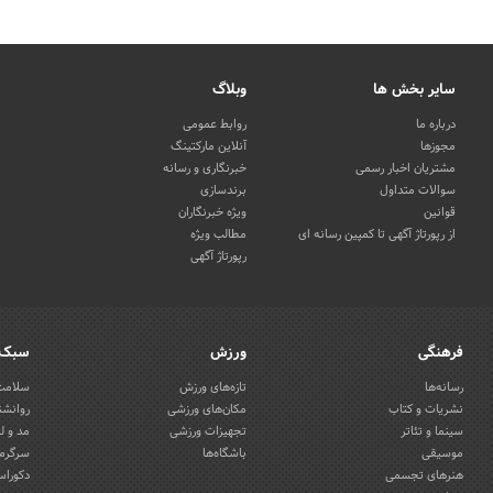
سایر بخش ها
وبلاگ
درباره ما
روابط عمومی
مجوزها
آنلاین مارکتینگ
مشتریان اخبار رسمی
خبرنگاری و رسانه
سوالات متداول
برندسازی
قوانین
ویژه خبرنگاران
از رپورتاژ آگهی تا کمپین رسانه ای
مطالب ویژه
رپورتاژ آگهی
فرهنگی
ورزش
سبک 
رسانه‌ها
تازه‌های ورزش
سلامت 
نشریات و کتاب
مکان‌های ورزشی
روانشن
سینما و تئاتر
تجهیزات ورزشی
مد و ل
موسیقی
باشگاه‌ها
سرگرمی
هنرهای تجسمی
دکوراس