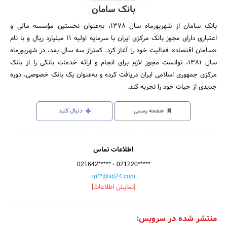
بانک سامان
بانک سامان از شهریورماه سال 1378، به‌عنوان نخستین مؤسسه مالی و
اعتباری دارای مجوز بانک مرکزی ایران با سرمایه اولیه 11 میلیارد ریال و با نام
«سامان اقتصاد» فعالیت خود را آغاز کرد. کمتراز سه سال بعد، در شهریورماه
سال 1381، توانست مجوز لازم برای انجام و ارائه خدمات بانکی را از بانک
مرکزی جمهوری اسلامی ایران دریافت کرده و به‌عنوان یک بانک خصوصی، دوره
جدیدی از حیات خود را تجربه کند.
صفحه رسمی
دنبال کنید
اطلاعات تماس
-
021642*****
021220*****
in**@sb24.com
[نمایش اطلاعات]
منتشر شده در سرویس: