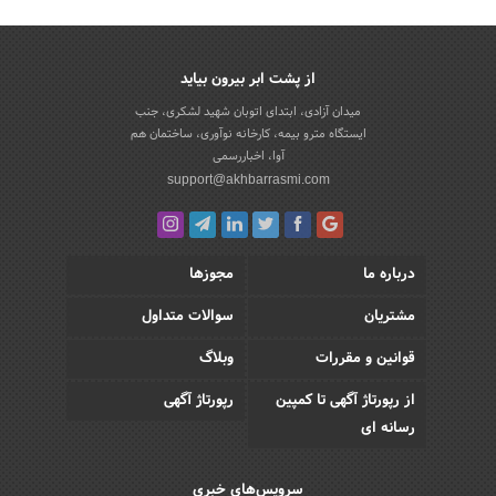
از پشت ابر بیرون بیاید
میدان آزادی، ابتدای اتوبان شهید لشکری، جنب
ایستگاه مترو بیمه، کارخانه نوآوری، ساختمان هم
آوا، اخباررسمی
support@akhbarrasmi.com
درباره ما
مجوزها
مشتریان
سوالات متداول
قوانین و مقررات
وبلاگ
از رپورتاژ آگهی تا کمپین
رپورتاژ آگهی
رسانه ای
سرویس‌های خبری