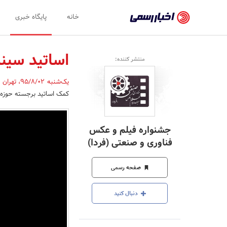
اخبار
خانه
پایگاه خبری
رسمی
-
اساتید سینم
منتشر کننده:
اخبار
یک‌شنبه 95/8/02
،
تهران
,
تایید
کمک اساتید برجسته حوزه س
شده
شرکت‌ها،
جشنواره فیلم و عکس
سازمان‌ها
فناوری و صنعتی (فردا)
و
صفحه رسمی
روابط
عمومی‌ها
دنبال کنید