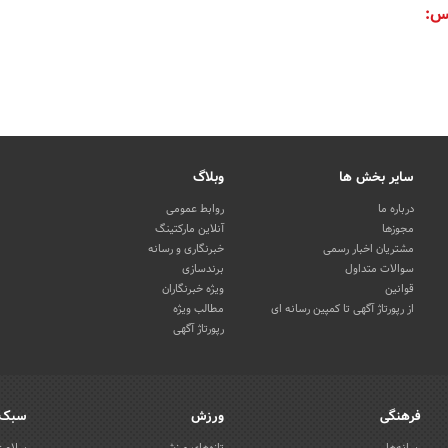
س:
سایر بخش ها
وبلاگ
درباره ما
روابط عمومی
مجوزها
آنلاین مارکتینگ
مشتریان اخبار رسمی
خبرنگاری و رسانه
سوالات متداول
برندسازی
قوانین
ویژه خبرنگاران
از رپورتاژ آگهی تا کمپین رسانه ای
مطالب ویژه
رپورتاژ آگهی
فرهنگی
ورزش
سبک 
رسانه‌ها
تازه‌های ورزش
سلامت 