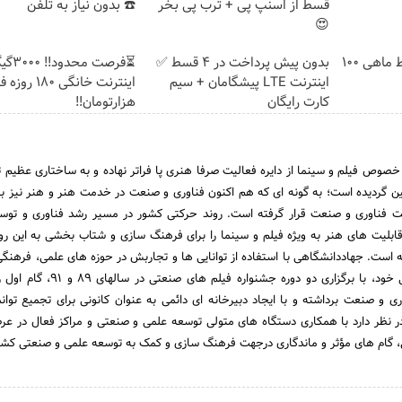
قسط از اسنپ پی + ترب پی بخر
☎️ بدون نیاز به تلفن
😍
3000 گیگ اینترنت؛ فقط ماهی 100
بدون پیش پرداخت در 4 قسط ✅
⏳فرصت محدود!
اینترنت LTE پیشگامان + سیم
کارت رایگان
هزارتومان!!
 خصوص فیلم و سینما از دایره فعالیت صرفا هنری پا فراتر نهاده و به ساختاری عظیم 
ن گردیده است؛ به گونه ای که هم اکنون فناوری و صنعت در خدمت هنر و هنر نیز بر
 فناوری و صنعت قرار گرفته است. روند حرکتی کشور در مسیر رشد فناوری و توس
ابلیت های هنر به ویژه فیلم و سینما را برای فرهنگ سازی و شتاب بخشی به این رو
 است. جهاددانشگاهی با استفاده از توانایی ها و تجاربش در حوزه های علمی، فرهنگ
و بر اساس اهداف متعالی خود، با برگزاری دو دوره جشنواره 
ری و صنعت برداشته و با ایجاد دبیرخانه ای دائمی به عنوان کانونی برای تجمیع توان
در نظر دارد با همکاری دستگاه های متولی توسعه علمی و صنعتی و مراکز فعال در عرص
یی، گام های مؤثر و ماندگاری درجهت فرهنگ سازی و کمک به توسعه علمی و صنعتی کشور