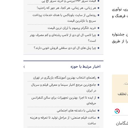
قیمت سرور HP/بررسی و خرید سرور اچ پی
هر زبانی، هر زمانی، هر کجا، هر جور که راحتید!
ی، نوآوری
رونمایی از سایت بلوباکس با هدف خدمات پرداخت
ت فرهنگ و
سریع با نازلترین قیمت
خرید تلگرام پرمیوم با ارزان ترین قیمت
ن جشنواره
چرا لامپ ال ای دی از لامپ رشته‌ای و کم مصرف بهتر
ا از طریق
است؟
چرا پنل های ال ای دی سقفی فروش خوبی دارند؟
اخبار مرتبط با حوزه
راهنمای انتخاب بهترین آموزشگاه بازیگری در تهران
ت.
جامع‌ترین مرجع اخبار سینما و معرفی فیلم و سریال
در ایران
تخلف
از ایده تا اجرا: بهترین تجهیزات برای سالن کنفرانس
حرفه‌ای
نمایشی با دغدغه های اجتماعی
ساخت فیلم صنعتی؛ از مراحل تولید تا تعرفه و هزینه
یشگامان
ساخت