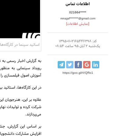
اطلاعات تماس
021664*****
mnajaf*******@gmail.com
[نمایش اطلاعات]
کد: 13950802165446398
اساتید سینما در کارگاه‌ه
یک‌شنبه 2 آبان 95 ساعت 08:54
به گزارش اخبار رسمی به 
رویداد سینمایی به منظور 
https://goo.gl/rVQRo1
آموزش اصول فیلمسازی را د
در این کارگاه‌‌ها، استاتی
علاوه بر این، هنرجویان ای
شرکت کرده و تولیدات نهای
می‌پردازند.
بر اساس این گزارش، جشنو
افزایش مشارکت دانشجویان 