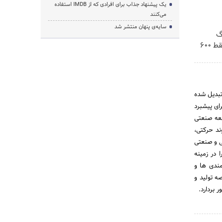
یک پیشنهاد جذاب برای افرادی که از IMDB استفاده
می‌کنند
سایه‌ی پنهان منتشر شد
! 3000گیگ
اینترنت خانگی 180 روزه فقط 600
تبدیل شده
ای پیشبرد
عه صنعتی
ند حرکتی،
ی و صنعتی
فیلم های صنعتی در سالهای 89 و 91، گام اول را در زمینه
مندی ها و
ه تولید و
 بردارد.