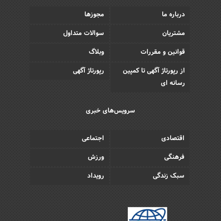
درباره ما
مجوزها
مشتریان
سوالات متداول
قوانین و مقررات
وبلاگ
از رپورتاژ آگهی تا کمپین
رپورتاژ آگهی
رسانه ای
سرویس‌های خبری
اقتصادی
اجتماعی
فرهنگی
ورزش
سبک زندگی
رویداد