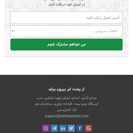
در ایمیل خود دریافت کنید
انتخاب سرویس
می خواهم مشترک شوم
از پشت ابر بیرون بیاید
میدان آزادی، ابتدای اتوبان شهید لشکری، جنب
ایستگاه مترو بیمه، کارخانه نوآوری، ساختمان هم
آوا، اخباررسمی
support@akhbarrasmi.com