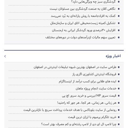
گردشگری سبز چه ویژگی‌هایی دارد؟
نگاهی کلان به صنعت گردشگری بین مسئولان نیست
کمک به افرادجامعه با روش یارانه‌ای به بُرد نمی‌رسد
تشکیل کمیته زیست‌محیطی اتاق ایران‌ و سازمان‌ملل
افزایش 30درصدی ورود گردشگر ایرانی به ارمنستان
تعیین سهم مالیات ازدرآمدهای دولت در دوره‌های مختلف
اخبار ویژه
طراحی سایت در اصفهان بهترین شیوه تبلیغات اینترنتی در اصفهان
فروشگاه اینترنتی کشاورزی اگری راز
ایده های طلایی برای کسب درآمد از اینستاگرام
خدمات سایت انجام پروژه ماهان
قیمت سرور HP/بررسی و خرید سرور اچ پی
هر زبانی، هر زمانی، هر کجا، هر جور که راحتید!
رونمایی از سایت بلوباکس با هدف خدمات پرداخت سریع با نازلترین قیمت
خرید تلگرام پرمیوم با ارزان ترین قیمت
چرا لامپ ال ای دی از لامپ رشته‌ای و کم مصرف بهتر است؟