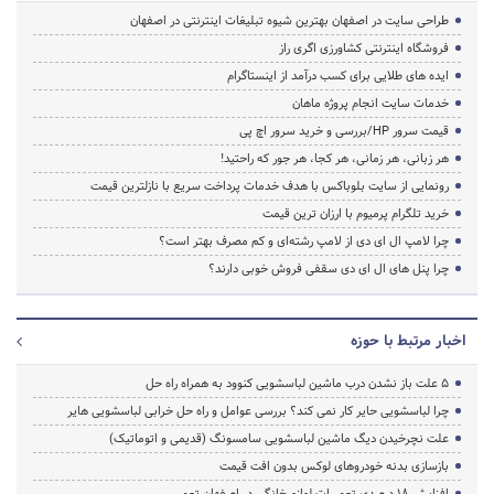
طراحی سایت در اصفهان بهترین شیوه تبلیغات اینترنتی در اصفهان
فروشگاه اینترنتی کشاورزی اگری راز
ایده های طلایی برای کسب درآمد از اینستاگرام
خدمات سایت انجام پروژه ماهان
قیمت سرور HP/بررسی و خرید سرور اچ پی
هر زبانی، هر زمانی، هر کجا، هر جور که راحتید!
رونمایی از سایت بلوباکس با هدف خدمات پرداخت سریع با نازلترین قیمت
خرید تلگرام پرمیوم با ارزان ترین قیمت
چرا لامپ ال ای دی از لامپ رشته‌ای و کم مصرف بهتر است؟
چرا پنل های ال ای دی سقفی فروش خوبی دارند؟
اخبار مرتبط با حوزه
5 علت باز نشدن درب ماشین لباسشویی کنوود به همراه راه حل
چرا لباسشویی حایر کار نمی کند؟ بررسی عوامل و راه حل خرابی لباسشویی هایر
علت نچرخیدن دیگ ماشین لباسشویی سامسونگ (قدیمی و اتوماتیک)
بازسازی بدنه خودروهای لوکس بدون افت قیمت
افزایش ۱۸ درصدی تعمیرات لوازم خانگی در اصفهان تعمیر