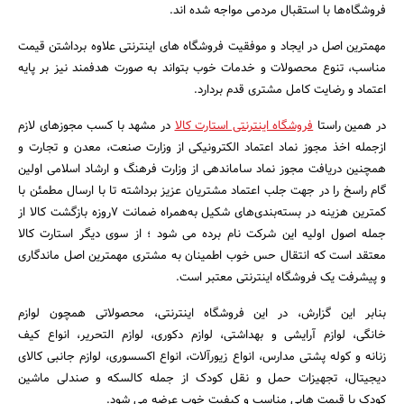
فروشگاه‌ها با استقبال مردمی مواجه شده اند.
مهمترین اصل در ایجاد و موفقیت فروشگاه های اینترنتی علاوه برداشتن قیمت
مناسب، تنوع محصولات و خدمات خوب بتواند به صورت هدفمند نیز بر پایه
اعتماد و رضایت کامل مشتری قدم بردارد.
در همین راستا
فروشگاه اینترنتی استارت کالا
در مشهد با کسب مجوزهای لازم
ازجمله اخذ مجوز نماد اعتماد الکترونیکی از وزارت صنعت، معدن و تجارت و
همچنین دریافت مجوز نماد ساماندهی از وزارت فرهنگ و ارشاد اسلامی اولین
گام راسخ را در جهت جلب اعتماد مشتریان عزیز برداشته تا با ارسال مطمئن با
جستجو
کمترین هزینه در بسته‌بندی‌های شکیل به‌همراه ضمانت 7روزه بازگشت کالا از
جمله اصول اولیه این شرکت نام برده می شود ؛ از سوی دیگر استارت کالا
معتقد است که انتقال حس خوب اطمینان به مشتری مهمترین اصل ماندگاری
و پیشرفت یک فروشگاه اینترنتی معتبر است.
بنابر این گزارش، در این فروشگاه اینترنتی، محصولاتی همچون لوازم
خانگی، لوازم آرایشی و بهداشتی، لوازم دکوری، لوازم التحریر، انواع کیف
زنانه و کوله پشتی مدارس، انواع زیورآلات، انواع اکسسوری، لوازم جانبی کالای
دیجیتال، تجهیزات حمل و نقل کودک از جمله کالسکه و صندلی ماشین
کودک با قیمت هایی مناسب و کیفیت خوب عرضه می شود.