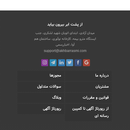
از پشت ابر بیرون بیاید
میدان آزادی، ابتدای اتوبان شهید لشکری، جنب
ایستگاه مترو بیمه، کارخانه نوآوری، ساختمان هم
آوا، اخباررسمی
support@akhbarrasmi.com
درباره ما
مجوزها
مشتریان
سوالات متداول
قوانین و مقررات
وبلاگ
از رپورتاژ آگهی تا کمپین
رپورتاژ آگهی
رسانه ای