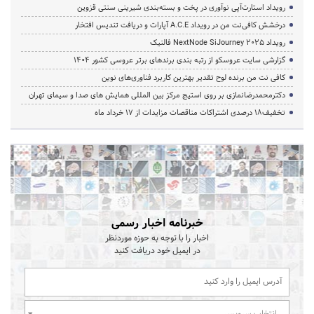
رویداد استارت‌آپی نوآوری در پخت و بسته‌بندی شیرینی سنتی قزوین
درخشش کافی‌نت من در رویداد A.C.E آپارات و دریافت تندیس افتخار
رویداد NextNode SiJourney 2025 فالنیک
گزارشی سایت عروسکو از رتبه بندی برندهای برتر عروسی کشور 1404
کافی نت من برنده لوح تقدیر بهترین کاربرد فناوری‌های نوین
دکترمحمدرضانمازی بر روی استیج مرکز بین المللی همایش های صدا و سیمای تهران
تخفیف‌18 درصدی اشتراکات مناقصات مزایدات از 17 خرداد ماه
خبرنامه اخبار رسمی
اخبار را با توجه به حوزه موردنظر
در ایمیل خود دریافت کنید
انتخاب سرویس