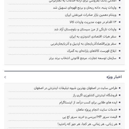
آمادگی بانک بلاروسی برای ارائه خدمات به تجارایرانی
واردات پنبه، دانه ریحان و برنج قهوه‌ای تسهیل شد
ویتنام دهمین بازار صادرات غیرنفتی ایران
۱۳ اقدام در جهت مدیریت واردات کالا
واردات نارنگی از مرز سیستان و بلوچستان آزاد شد
سفر هیات اقتصادی اندونزی به ایران
سفر وزیراقتصادآذربایجان به اردبیل و آذربایجان‌غربی
ابلاغ فهرست کالاهای یارانه‌ای به گمرک
سازمان توسعه تجارت، مرجع قانونی انتخاب برند برتر
اخبار ویژه
طراحی سایت در اصفهان بهترین شیوه تبلیغات اینترنتی در اصفهان
فروشگاه اینترنتی کشاورزی اگری راز
ایده های طلایی برای کسب درآمد از اینستاگرام
خدمات سایت انجام پروژه ماهان
قیمت سرور HP/بررسی و خرید سرور اچ پی
هر زبانی، هر زمانی، هر کجا، هر جور که راحتید!