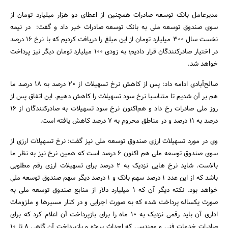
مدیرعامل بانک توسعه صادرات همچنین از اعطای دو هزار میلیارد تومان از
سوی صندوق توسعه ملی به بانک توسعه صادرات خبر داد و گفت: در نیمه
نخست سال 300 میلیارد تومان از این مبلغ را دریافت کردیم که با نرخ 16 درصد
در اختیار صادرکنندگان قرار دادیم؛ به زودی 100 میلیارد تومان دیگر نیز پرداخت
خواهد شد.
صالح‌آبادی ادامه داد: پس از کاهش نرخ تسهیلات از 20 درصد به 18 درصد ما
هم بر آن شدیم تا متناسبا نرخ سود تسهیلات‌ را کاهش دهیم. این اتفاق پس از
روز ملی صادرات رخ داد و هم‌اکنون نرخ سود تسهیلات به صادرکنندگان از 16
درصد به 11 درصد و در مناطق محروم به 7 درصد کاهش یافته است.
وی در مورد تسهیلات ارزی صندوق توسعه ملی نیز گفت: نرخ تسهیلات ارزی از
سوی صندوق توسعه ملی هم اکنون 6 درصد است که همین نرخ نیز به نظر ما
بالاست. شاید نرخ هایی نزدیک به 2 درصد برای تسهیلات ارزی رقم مطلوبی
باشد که از این عدد 1 درصد سهم بانک و 1 درصد دیگر سهم صندوق توسعه ملی
خواهد بود. نکته دیگر آن که 1 میلیارد دلار از منابع صندوق توسعه ملی به
صورت یکساله پرداخت شده که به صورت اجرایی و در کنار مسیرها و ملزومات
اداری آن باید رقمی نزدیک به 10 ماه را برای بازپرداخت آن اعلام کرد که برای
صادرات خدمات فنی و مهندسی که احداث پروژه و بازپرداخت آن گاهی 8 تا 10