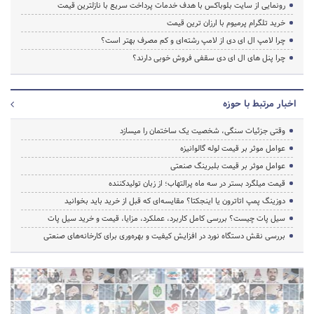
رونمایی از سایت بلوباکس با هدف خدمات پرداخت سریع با نازلترین قیمت
خرید تلگرام پرمیوم با ارزان ترین قیمت
چرا لامپ ال ای دی از لامپ رشته‌ای و کم مصرف بهتر است؟
چرا پنل های ال ای دی سقفی فروش خوبی دارند؟
اخبار مرتبط با حوزه
وقتی جزئیات سنگی، شخصیت یک ساختمان را میسازد
عوامل موثر بر قیمت لوله گالوانیزه
عوامل موثر بر قیمت بلبرینگ صنعتی
قیمت میلگرد بستر در سه ماه پرالتهاب؛ از زبان تولیدکننده
دوزینگ پمپ اتاترون یا اینجکتا؟ مقایسه‌ای که قبل از خرید باید بخوانید
سیل پات چیست؟ بررسی کامل کاربرد، عملکرد، مزایا، قیمت و خرید سیل پات
بررسی نقش دستگاه نورد در افزایش کیفیت و بهره‌وری برای کارخانه‌های صنعتی