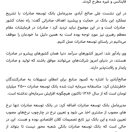
فاینانس و غیره مطرح کردند.
در این نشست علی صالح آبادی مدیرعامل بانک توسعه صادرات با تشریح
عملکرد این بانک در حمایت و پیشبرد اهداف صادراتی گفت: راه نجات کشور
صادرات است و در این موضوع نباید تردید کرد ؛ صادرات در فرمایشات مقام
معظم رهبری نیز مورد توجه بوده است به همین دلیل ما خودمان را موظف
می‌دانیم در راستای توسعه صادرات عمل کنیم.
وی یادآور شد: امروز کشورهای سرآمد دنیا همان کشورهای پیشرو در صادرات
هستند، در دنیای امروز شرکت‌های می‌توانند موفق باشند که تولید و صادرات
پایدار و رقابت‌پذیر دارند.
صالح‌آبادی با اشاره به کمبود منابع برای اعطای تسهیلات به صادرکنندگان
خاطرنشان کرد: متاسفانه سرمایه ثبت شده بانک توسعه صادرات 2500 میلیارد
تومان است که از سال 1386 تاکنون هیچگونه افزایش سرمایه‌ای نداشته است.
مدیرعامل بانک توسعه صادرات اضافه کرد: در یانک توسعه صادرات تنها نرخ
جستجو
های مصوب از مشتری اخذ می شود و تعیین نرخ در چارچوب نرخ‌های مصوب
تعیین شده و این بانک نیز تابع تصمیمات کلان اقتصادی بوده و هست. این در
حالی است که بانک توسعه صادرات بانکی شعبه محور نیست تا بتواند از