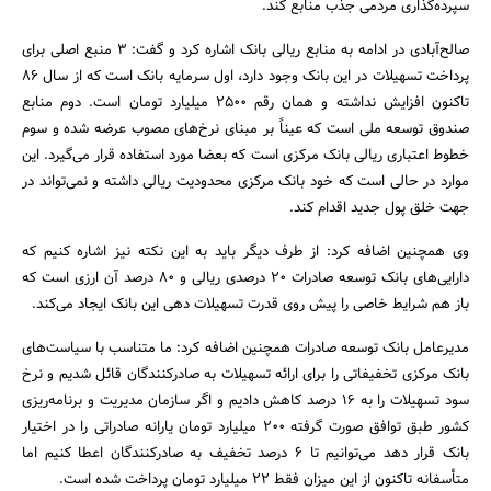
سپرده‌گذاری مردمی جذب منابع کند.
صالح‌آبادی در ادامه به منابع ریالی بانک اشاره کرد و گفت: 3 منبع اصلی برای
پرداخت تسهیلات در این بانک وجود دارد، اول سرمایه بانک است که از سال 86
تاکنون افزایش نداشته و همان رقم 2500 میلیارد تومان است. دوم منابع
صندوق توسعه ملی است که عیناً بر مبنای نرخ‌های مصوب عرضه شده و سوم
خطوط اعتباری ریالی بانک مرکزی است که بعضا مورد استفاده قرار می‌گیرد. این
موارد در حالی است که خود بانک مرکزی محدودیت ریالی داشته و نمی‌تواند در
جهت خلق پول جدید اقدام کند.
وی همچنین اضافه کرد: از طرف دیگر باید به این نکته نیز اشاره کنیم که
دارایی‌های بانک توسعه صادرات 20 درصدی ریالی و 80 درصد آن ارزی است که
باز هم شرایط خاصی را پیش روی قدرت تسهیلات دهی این بانک ایجاد می‌کند.
مدیرعامل بانک توسعه صادرات همچنین اضافه کرد: ما متناسب با سیاست‌های
بانک مرکزی تخفیفاتی را برای ارائه تسهیلات به صادرکنندگان قائل شدیم و نرخ
سود تسهیلات را به 16 درصد کاهش دادیم و اگر سازمان مدیریت و برنامه‌ریزی
کشور طبق توافق صورت گرفته 200 میلیارد تومان یارانه صادراتی را در اختیار
بانک قرار دهد می‌توانیم تا 6 درصد تخفیف به صادرکنندگان اعطا کنیم اما
متأسفانه تاکنون از این میزان فقط 22 میلیارد تومان پرداخت شده است.