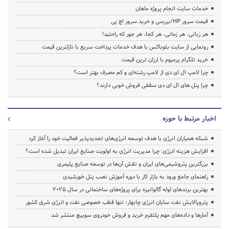
خدمات سایت انجام پروژه ماهان
قیمت سرور HP/بررسی و خرید سرور اچ پی
هر زبانی، هر زمانی، هر کجا، هر جور که راحتید!
رونمایی از سایت بلوباکس با هدف خدمات پرداخت سریع با نازلترین قیمت
خرید تلگرام پرمیوم با ارزان ترین قیمت
چرا لامپ ال ای دی از لامپ رشته‌ای و کم مصرف بهتر است؟
چرا پنل های ال ای دی سقفی فروش خوبی دارند؟
اخبار مرتبط با حوزه
شبکه همیاران انرژی با هدف توسعه انرژی‌های تجدیدپذیر فعالیت خود را آغاز کرد
افزایش هزینه انرژی: چرا مدیریت انرژی به اولویت صنایع ایران تبدیل شده است؟
بزرگترین پتروشیمی‌های ایران و نقش آن‌ها در توسعه صنایع پلیمری
راهنمای جامع ورود به بازار کار با دوره آموزش نصب پنل خورشیدی
بهترین برندهای لوله گالوانیزه برای پروژه‌های ساختمانی در سال ۲۰۲۵
پتروپالایش نفت سایان انرژی چابهار؛ تنها قطب خصوصی نفت و انرژی شرق کشور
آمارها و داده‌های مهم پلتفرم خرید و فروش خودروی سوییچ منتشر شد