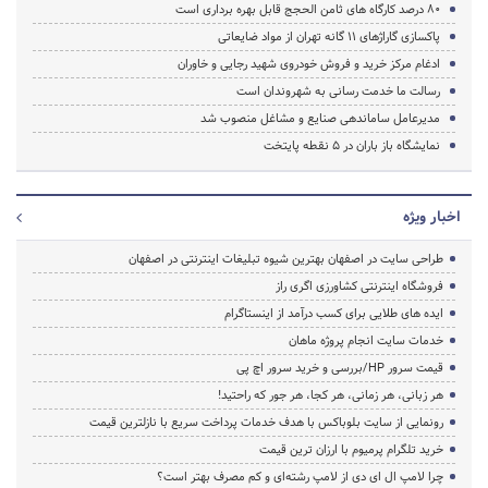
80 درصد کارگاه های ثامن الحجج قابل بهره برداری است
پاکسازی گاراژهای 11 گانه تهران از مواد ضایعاتی
ادغام مرکز خرید و فروش خودروی شهید رجایی و خاوران
رسالت ما خدمت رسانی به شهروندان است
مدیرعامل ساماندهی صنایع و مشاغل منصوب شد
نمایشگاه باز باران در 5 نقطه پایتخت
اخبار ویژه
طراحی سایت در اصفهان بهترین شیوه تبلیغات اینترنتی در اصفهان
فروشگاه اینترنتی کشاورزی اگری راز
ایده های طلایی برای کسب درآمد از اینستاگرام
خدمات سایت انجام پروژه ماهان
قیمت سرور HP/بررسی و خرید سرور اچ پی
هر زبانی، هر زمانی، هر کجا، هر جور که راحتید!
رونمایی از سایت بلوباکس با هدف خدمات پرداخت سریع با نازلترین قیمت
خرید تلگرام پرمیوم با ارزان ترین قیمت
چرا لامپ ال ای دی از لامپ رشته‌ای و کم مصرف بهتر است؟