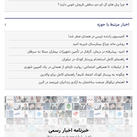
چرا پنل های ال ای دی سقفی فروش خوبی دارند؟
اخبار مرتبط با حوزه
کمیسیون راننده تپسی در همدان صفر شد!
روشن ماند چراغ بیمارستان خیریه امید
امید؛ پیشرفته در درمان، گرفتار در تأمین تجهیزات بیماران مبتلا به سرطان
راهنمای کامل استخدام پرستار کودک در نیاوران
از تبلیغات تا همراهی اجتماعی؛ روایت تازه‌ای از همدلی در یک کمپین شهری
چگونه به پرستار کودک اعتماد کنیم؟ راهنمای کامل برای والدین
اهتمام نیکوکار صنعت ساختمان به آزادی زندانیان غیرعمد در البرز
خبرنامه اخبار رسمی
اخبار را با توجه به حوزه موردنظر