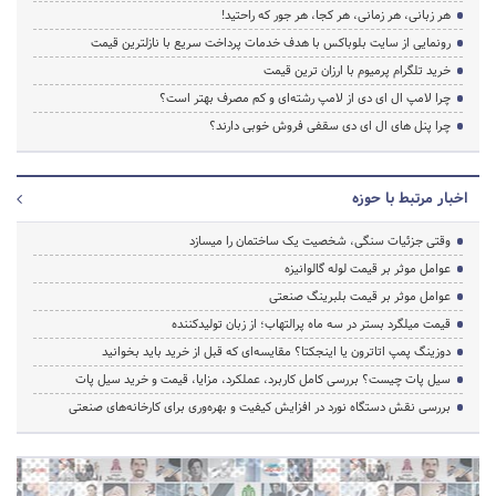
هر زبانی، هر زمانی، هر کجا، هر جور که راحتید!
رونمایی از سایت بلوباکس با هدف خدمات پرداخت سریع با نازلترین قیمت
خرید تلگرام پرمیوم با ارزان ترین قیمت
چرا لامپ ال ای دی از لامپ رشته‌ای و کم مصرف بهتر است؟
چرا پنل های ال ای دی سقفی فروش خوبی دارند؟
اخبار مرتبط با حوزه
وقتی جزئیات سنگی، شخصیت یک ساختمان را میسازد
عوامل موثر بر قیمت لوله گالوانیزه
عوامل موثر بر قیمت بلبرینگ صنعتی
قیمت میلگرد بستر در سه ماه پرالتهاب؛ از زبان تولیدکننده
دوزینگ پمپ اتاترون یا اینجکتا؟ مقایسه‌ای که قبل از خرید باید بخوانید
سیل پات چیست؟ بررسی کامل کاربرد، عملکرد، مزایا، قیمت و خرید سیل پات
بررسی نقش دستگاه نورد در افزایش کیفیت و بهره‌وری برای کارخانه‌های صنعتی