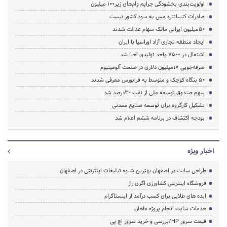
اولویت‌بندی بخشودگی جرایم وام‌های زیر100 میلیون
صادرات کنسانتره مس به سود کشور نیست
50میلیون ایرانی مالک سهام عدالت شدند
ایجاد منطقه تجاری آزاد اوراسیا با ایران
اشتغال در ۷۵۰۰ واحد تولیدی احیا شد
صرفه‌جویی ۱۷میلیون دلاری در صنعت آلومینیوم
50 بنگاه کوچک و متوسط به فرابورس معرفی شدند
سهم صندوق‌ توسعه ملی از نفت ۳۰درصد شد
تشکیل کارگروه برای توسعه صنایع معدنی
بودجه اکتشاف در برنامه ششم اعلام شد
اخبار ویژه
طراحی سایت در اصفهان بهترین شیوه تبلیغات اینترنتی در اصفهان
فروشگاه اینترنتی کشاورزی اگری راز
ایده های طلایی برای کسب درآمد از اینستاگرام
خدمات سایت انجام پروژه ماهان
قیمت سرور HP/بررسی و خرید سرور اچ پی