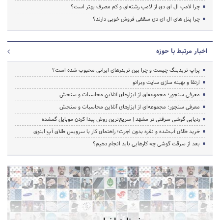
چرا لامپ ال ای دی از لامپ رشته‌ای و کم مصرف بهتر است؟
چرا پنل های ال ای دی سقفی فروش خوبی دارند؟
اخبار مرتبط با حوزه
پراپ تریدینگ چیست و چرا بین تریدرهای ایرانی محبوب شده است؟
ارتقا و بهینه سازی سایت وبرانو
معرفی سنجور؛ مجموعه‌ای از ابزارهای آنلاین محاسبات و سنجش
معرفی سنجور؛ مجموعه‌ای از ابزارهای آنلاین محاسبات و سنجش
ردیابی گوشی سرقتی در مشهد | سریع‌ترین روش پیدا کردن موبایل گمشده
خرید طلای آب‌شده و نقره بدون اجرت؛ راهنمای کار با سرویس طلای آپِ اینوی
بعد از سرقت گوشی چه کارهایی باید انجام دهیم؟