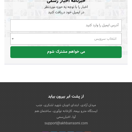
خبرنامه اخبار رسمی
اخبار را با توجه به حوزه موردنظر
در ایمیل خود دریافت کنید
انتخاب سرویس
می خواهم مشترک شوم
از پشت ابر بیرون بیاید
میدان آزادی، ابتدای اتوبان شهید لشکری، جنب
ایستگاه مترو بیمه، کارخانه نوآوری، ساختمان هم
آوا، اخباررسمی
support@akhbarrasmi.com