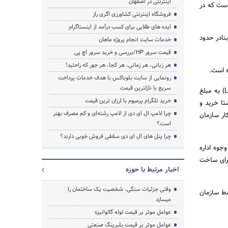
اینترنتی در اصفهان
ست که ‌در
فروشگاه اینترنتی کشاورزی اگری راز
ایده های طلایی برای کسب درآمد از اینستاگرام
یزات بنادر حدود
خدمات سایت انجام پروژه ماهان
قیمت سرور HP/بررسی و خرید سرور اچ پی
هر زبانی، هر زمانی، هر کجا، هر جور که راحتید!
ه است.
رونمایی از سایت بلوباکس با هدف خدمات پرداخت
سریع با نازلترین قیمت
معاون وزیر راه و شهرسازی اظهار داشت: همان‌طور که در گذشته هم اعلام کردیم نخستین اعتبارات اسنادی (LC) به مبلغ
خرید تلگرام پرمیوم با ارزان ترین قیمت
این راستا خرید و
چرا لامپ ال ای دی از لامپ رشته‌ای و کم مصرف بهتر
ار ‌سازمان
است؟
چرا پنل های ال ای دی سقفی فروش خوبی دارند؟
جوه اداره
محل برای ساخت
اخبار مرتبط با حوزه
وقتی جزئیات سنگی، شخصیت یک ساختمان را
التفاوت سود توسط سازمان
میسازد
عوامل موثر بر قیمت لوله گالوانیزه
عوامل موثر بر قیمت بلبرینگ صنعتی