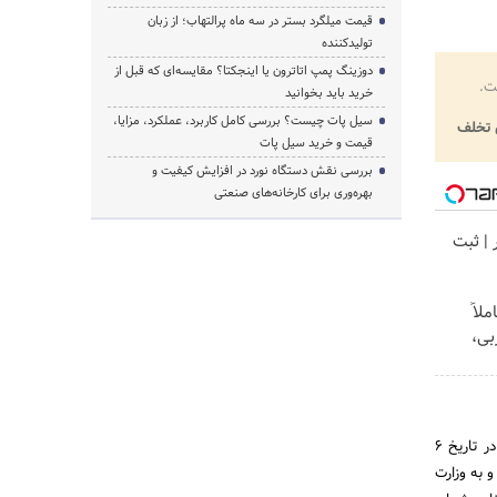
قیمت میلگرد بستر در سه ماه پرالتهاب؛ از زبان
تولیدکننده
دوزینگ پمپ اتاترون یا اینجکتا؟ مقایسه‌ای که قبل از
ت.
خرید باید بخوانید
سیل پات چیست؟ بررسی کامل کاربرد، عملکرد، مزایا،
تخلف
قیمت و خرید سیل پات
بررسی نقش دستگاه نورد در افزایش کیفیت و
بهره‌وری برای کارخانه‌های صنعتی
ر | ثبت
لاً
بی،
آئین نامه های معاملات مالی در تاریخ 24 خرداد ماه 1349 و آئین نامه استخدامی سازمان بنادر و کشتیرانی در تاریخ 6
 وزارت دارایی منتزع و به وزارت