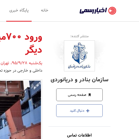
اخبار
خانه
پایگاه خبری
رسمی
-
منتشر کننده:
اخبار
دیگر
تایید
شده
یک‌شنبه 95/9/28
،
تهران
داخلی و خارجی در حوزه تجهیزات بنادر حدود 700 میلیون دلار‌ انواع
شرکت‌ها،
سازمان بنادر و دریانوردی
سازمان‌ها
و
صفحه رسمی
روابط
دنبال کنید
عمومی‌ها
اطلاعات تماس