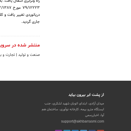
دریانوردی تغییر یافت و کل
جاری گردید.
منتشر شده در سروی
صنعت و تولید
|
تجارت و با
از پشت ابر بیرون بیاید
میدان آزادی، ابتدای اتوبان شهید لشکری، جنب
ایستگاه مترو بیمه، کارخانه نوآوری، ساختمان هم
آوا، اخباررسمی
support@akhbarrasmi.com