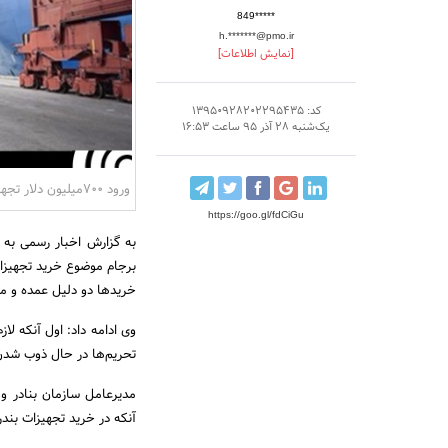
849*****
h.*******@pmo.ir
[نمایش اطلاعات]
کد: 13950928202295435
یک‌شنبه 28 آذر 95 ساعت 16:53
ورود 700میلیون دلار تجهیزات‌ به بنادر تا 2سال دیگر
https://goo.gl/fdCiGu
به گزارش اخبار رسمی به 
برجام موضوع خرید تجهیزات 
خرید‌ها‌ دو دلیل عمده و 
وی ادامه داد: اول آنکه لاز
تحریم‌ها در حال ذوب شدن
مدیرعامل سازمان بنادر و 
آنکه در خرید تجهیزات بند