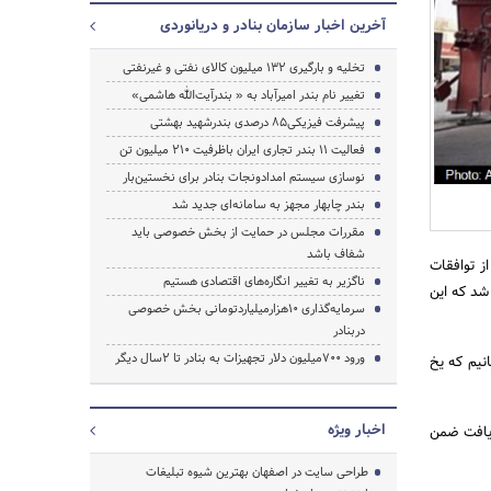
آخرین اخبار سازمان بنادر و دریانوردی
تخلیه و بارگیری ۱۳۲ میلیون کالای نفتی و غیرنفتی
تغییر نام بندر امیرآباد به « بندرآیت‌الله هاشمی»
پیشرفت فیزیکی‌۸۵ درصدی بندرشهید بهشتی
فعالیت ۱۱ بندر تجاری ایران باظرفیت ۲۱۰ میلیون تن
نوسازی سیستم امدادونجات بنادر برای نخستین‌بار
جستجو
بندر چابهار مجهز به سامانه‌ای جدید شد
مقررات مجلس در حمایت از بخش خصوصی باید
شفاف باشد
ز توافقات
ناگزیر به تغییر انگاره‌های اقتصادی هستیم
شد که این
سرمایه‌گذاری 10هزارمیلیاردتومانی بخش خصوصی
دربنادر
ورود 700میلیون دلار تجهیزات‌ به بنادر تا 2سال دیگر
انیم که یخ
اخبار ویژه
 یافت ضمن
طراحی سایت در اصفهان بهترین شیوه تبلیغات