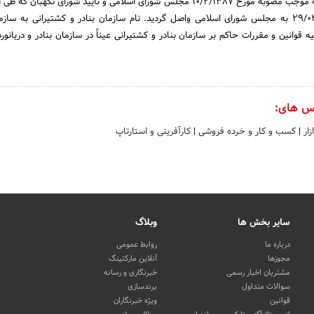
راه وترابری انتقال یافت. به موجب مصوبه مورخ 10/2/1387 مجلس شورای اسلامی و تایید شورای نگهبا
79/12223 مورخ 29/02/1387 به مجلس شورای اسلامی واصل گردید. نام سازمان بنادر و کشتیرانی به سا
یه قوانین و مقررات حاکم بر سازمان بنادر و کشتیرانی عیناً در سازمان بنادر و دریانو
س های:
زار
|
کسب و کار و خرده فروشی
|
کارآفرینی و استارتاپ
سایر بخش ها
وبلاگ
درباره ما
روابط عمومی
مجوزها
آنلاین مارکتینگ
مشتریان اخبار رسمی
خبرنگاری و رسانه
سوالات متداول
برندسازی
قوانین
ویژه خبرنگاران