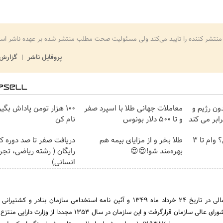
منتشر کننده را تایید می‌کند ولی مسئولیت صحت مطلب منتشر شده بر عهده ناشر اس
پروفایل ناشر
گزارش 
ون رژیم و
معاملات جهانی طلا با اسپرد صفر
100 هزار تومن پاداش بگی
و تا ۵۰۰ دلار بونوس
نام کن
صاحب فروشگاه هستی؟ وام تا ۳
طلا بخر و از مزایای بیمه هم
دریافت صفر تا صد دوره کام
بهره‌مند شو!😍😍
رایگان ( رشته ریاضی، تجر
انسانی)
مرداد 1349 مورد تصویب شورای عالی سازمان قرارگرفت و این سازمان در سال 1353 مجددا از