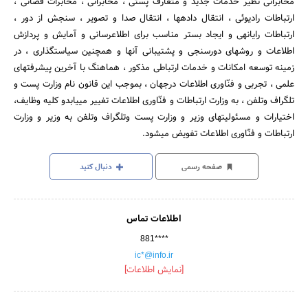
مخابراتی نظیر خدمات جدید و متعارف پستی ، مخابراتی ، مخابرات فضائی ،
ارتباطات رادیوئی ، انتقال داده‎ها ، انتقال صدا و تصویر ، سنجش از دور ،
ارتباطات رایانه‎ی و ایجاد بستر مناسب برای اطلاع‎رسانی و آمایش و پردازش
اطلاعات و روشهای دورسنجی و پشتیبانی آنها و همچنین سیاستگذاری ، در
زمینه توسعه امکانات و خدمات ارتباطی مذکور ، هماهنگ با آخرین پیشرفتهای
علمی ، تجربی و فنّاوری اطلاعات درجهان ، بموجب این قانون نام وزارت پست و
تلگراف وتلفن ، به وزارت ارتباطات و فنّاوری اطلاعات تغییر می‎یابدو کلیه وظایف،
اختیارات و مسئولیتهای وزیر و وزارت پست وتلگراف وتلفن به وزیر و وزارت
ارتباطات و فنّاوری اطلاعات تفویض می‎شود.
صفحه رسمی
دنبال کنید
اطلاعات تماس
881****
ic*@info.ir
[نمایش اطلاعات]