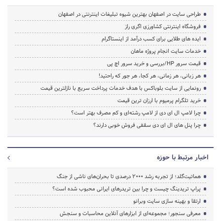
طراحی سایت در اصفهان بهترین شیوه تبلیغات اینترنتی در اصفهان
فروشگاه اینترنتی کشاورزی اگری راز
ایده های طلایی برای کسب درآمد از اینستاگرام
خدمات سایت انجام پروژه ماهان
قیمت سرور HP/بررسی و خرید سرور اچ پی
هر زبانی، هر زمانی، هر کجا، هر جور که راحتید!
رونمایی از سایت بلوباکس با هدف خدمات پرداخت سریع با نازلترین قیمت
خرید تلگرام پرمیوم با ارزان ترین قیمت
چرا لامپ ال ای دی از لامپ رشته‌ای و کم مصرف بهتر است؟
چرا پنل های ال ای دی سقفی فروش خوبی دارند؟
اخبار مرتبط با حوزه
هماتیت‌گلد؛ از تجربه رشد ۲۰۰۰ درصدی تا بحران‌های ناشی از جنگ
پراپ تریدینگ چیست و چرا بین تریدرهای ایرانی محبوب شده است؟
ارتقا و بهینه سازی سایت وبرانو
معرفی سنجور؛ مجموعه‌ای از ابزارهای آنلاین محاسبات و سنجش