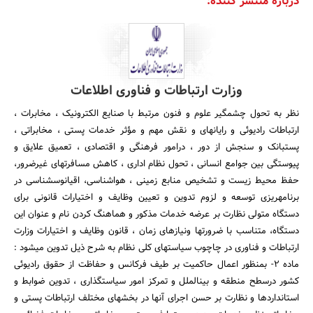
درباره منتشر کننده:
وزارت ارتباطات و فناوری اطلاعات
نظر به تحول چشمگیر علوم و فنون مرتبط با صنایع الکترونیک ، مخابرات ،
ارتباطات رادیوئی و رایانه‎ای و نقش مهم و مؤثر خدمات پستی ، مخابراتی ،
پست‎بانک و سنجش از دور ، درامور فرهنگی و اقتصادی ، تعمیق علایق و
پیوستگی بین جوامع انسانی ، تحول نظام اداری ، کاهش مسافرتهای غیرضرور،
حفظ محیط زیست و تشخیص منابع زمینی ، هواشناسی، اقیانوس‎شناسی در
برنامه‎ریزی توسعه و لزوم تدوین و تعیین وظایف و اختیارات قانونی برای
دستگاه متولی نظارت بر عرضه خدمات مذکور و هماهنگ کردن نام و عنوان این
دستگاه، متناسب با ضرورتها ونیازهای زمان ، قانون وظایف و اختیارات وزارت
ارتباطات و فناوری در چاچوب سیاستهای کلی نظام به شرح ذیل تدوین می‎شود :
ماده 2- بمنظور اعمال حاکمیت بر طیف فرکانس و حفاظت از حقوق رادیوئی
کشور درسطح منطقه و بین‎الملل و تمرکز امور سیاستگذاری ، تدوین ضوابط و
استانداردها و نظارت بر حسن اجرای آنها در بخشهای مختلف ارتباطات پستی و