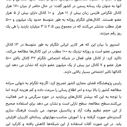
آنها به عنوان یک رسانه رسمی در کشور گفت: در حال حاضر از میان 170 هزار
کانال تلگرامی فارسی زبان بیش از 11 هزار و 10 کانال دارای بیش از 5 هزار
عضو هستند. کانال‌های تلگرام روزانه به طور متوسط حدود یک میلیون و 500
هزار مطلب منتشر می‌کنند که در مجموع بین 2.5 تا 3 میلیارد بازدید را طی یک
روز رقم میزنند.
اسدپور با بیان این که هر کاربر ایرانی تلگرام به طور متوسط در 13 کانال
عمومی عضو است و روزانه نزدیک به 100 مطلب در این کانال‌ها مطالعه می‌کند،
تاکید کرد: از کانال های فعال در شبکه اجتماعی تلگرام 32 کانال بالای 500
هزار عضو و 7 کانال نیز بیش از یک میلیون عضو دارند که نشان می دهد این
جستجو
کانالها تاثیر اجتماعی بسیار بالایی دارند.
رئیس پژوهشگاه فضای مجازی کشور تصریح کرد: اگرچه تلگرام به تنهایی سرانه
مطالعه کشور را بالا برده و امر اطلاع رسانی را سرعت داده و کم هزینه کرده؛ اما
با توجه به این که بیشتر کانال‌های پربازدید در حوزه سرگرمی و خبر فعالیت
می‌کنند،سطح مطالعه، سطح نازلی است و نشان می دهد برای استفاده صحیح
از این حجم عظیم وقت آزاد و پتانسیل موجود، می بایست فرهنگ سازی
گسترده‌ای صورت گرفته و با آموزش مناسب،مهارتهای رسانه‌ای کاربران افزایش
یابد. در این صورت آفات استفاده از این شبکه‌ها کاهش یافته و کارکرد این