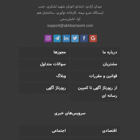
میدان آزادی، ابتدای اتوبان شهید لشکری، جنب
ایستگاه مترو بیمه، کارخانه نوآوری، ساختمان هم
آوا، اخباررسمی
support@akhbarrasmi.com
درباره ما
مجوزها
مشتریان
سوالات متداول
قوانین و مقررات
وبلاگ
از رپورتاژ آگهی تا کمپین
رپورتاژ آگهی
رسانه ای
سرویس‌های خبری
اقتصادی
اجتماعی