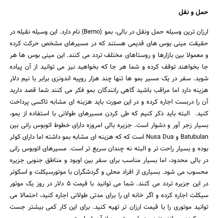
حمل و نقل
ارزان ترین وسیله حمل ونقل در بالی، بمو (Bemo) نام دارد. این وسیله نقیله در
حقیقت مینی بوس های قدیمی هستند که در مسیرهای مشخص حرکت کرده
و معمولا بین بازارها و روستاهای مختلف تردد می کنند. این مینی بوس ها هر
جا بخواهند توقف کرده و شما هر جا که بخواهید نیز می توانید از آن پیاده
شوید. سفر در یک مسیر بمو ها تنها چند هزار روپیه اندونزی برابر با نیم دلار
هزینه دارد اما مراقب باشید گاهی رانندگان بمو فکر می کنند شما قصد دارید
آن را دربست اجاره کرده و در این صورت باید هزینه ای مشابه تاکسی پرداخت
کنید. البته باید ذکر کنیم که طی کردن مسیرهای طولانی با استفاده از بمو،
بسیار زجر آور و دشوار است. جزیره بالی امروزه دارای خطوط اتوبوس رانی بین
Batubulan و Nusa Dua است که که هزینه ای مشابه بمو داشته اما دارای کولر
بوده و بسیار راحت تر و البته نه چندان سریع تر است. مسیرهای اتوبوس رانی
در بالی محدود، اما بسیار مناسب برای سفر بین اوبود و مناطق جنوبی جزیره
محسوب می شود. بسیاری از افراد محلی و گردشگران با موتورسیکلت و اسکوتر
در این جزیره تردد می کنند. شما می توانید با قیمت ۵ دلار در روز یک موتور
سیکلت اجاره کرده و اگر خانه ای را برای مدتی طولانی اجاره کنید، احتمالا می
توانید موتوری را با قیمت ارزان تر تهیه کنید. برای این کار کمی بیشتر جست