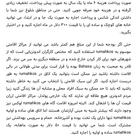
صورت پرداخت هزینه ۶ ماه یا یک سال به صورت پیش پرداخت، تخفیف زیادی
گرفته و در هزینه خود صرفه جویی کنید. حتی در مناطق شلوغ نیز شما با
داشتن اندکی شانس و پرداخت اجاره به صورت یک جا و در ابتدا، می توانید
خانه های کوچک و ساده ای را با قیمت ۳۰۰ دلار در ماه اجاره کنید و در اختیار
بگیرید.
حتی اگر بودجه شما از این مبلغ هم کمتر باشد می توانید از مراکز اقامتی
موسوم به rumahkos استفاده کنید که مختص کارگران اندونزیایی است که از
شهرهای خود برای کار کردن خارج شده و در منطقه دیگری به سر می برند. اگر
جستجو
قادر به صحبت به زبان Bahasa بوده یا قرار است برای مدتی طولانی در بالی
اقامت داشته باشید نیز ممکن است بتوانید یک اتاق در rumahkos به طور
دربست اجاره کنید. اگر این سبک اقامتی را انتخاب می کنید به خاطر داشته
باشید که باید تا حد ممکن به سبک افراد محلی و مشابه آن ها زندگی کنید زیرا
مردم اندونزی هیچ علاقه ای ندارند که یک خارجی پولدار، مراکز اقامتی ارزان
قیمت آن ها را اشغال کند. البته امروزه اقامت گاه های rumahkos لوکس نیز
وجود دارند که بیشتر شبیه به مینی آپارتمان هستند اما اتاق های ساده و اولیه
rumahkos تنها دارای یک تخت بوده و آشپزخانه، حمام و سرویس بهداشتی نیز
مشترک است. شما می توانید با قیمت ۵۰ دلار به صورت ماهانه، یک
rumahkos ساده و اولیه را اجاره کنید.