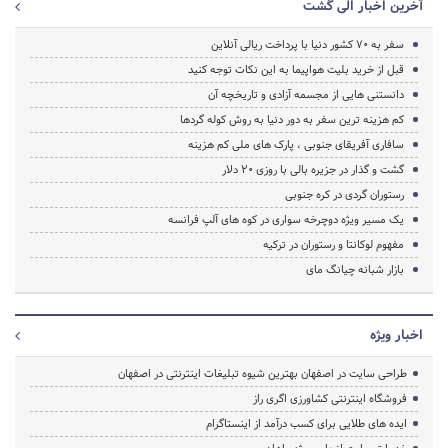
آخرین اخبار الی گشت
سفر به 70 کشور دنیا با پرداخت ریالی آنلاین
قبل از خرید بلیت هواپیما به این نکات توجه کنید
دانستنی هایی از مجسمه آزادی و تاریخچه آن
کم هزینه ترین سفر به دور دنیا به روش کوله گردها
سافاری آفریقای جنوبی ، پارک های ملی کم هزینه
گشت و گذار در جزیره بالی با روزی ۲۰ دلار
رستوران گردی در کره جنوبی
یک مسیر ویژه دوچرخه ‌سواری در کوه ‌های آلپ فرانسه
مفهوم لوکانتا و رستوران در ترکیه
بازار شبانه چیانگ مای
اخبار ویژه
طراحی سایت در اصفهان بهترین شیوه تبلیغات اینترنتی در اصفهان
فروشگاه اینترنتی کشاورزی اگری راز
ایده های طلایی برای کسب درآمد از اینستاگرام