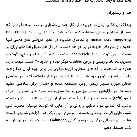
وجو کرده و چانه بزنید. به طور حتم برد از آن شماست.
غذا و رستوران
پیدا کردن غذای ارزان در جزیره بالی کار چندان دشواری نیست البته تا زمانی که
شما از غذاهای محلی استفاده کنید. یک بشقاب از غذایی مانند nasi goring,
nasicampur, miegoreng یا غذاهای مشابه، در اغذیه فروشی های محلی تنها
حدود ۱ و نیم دلار هزینه در بر خواهد داشت. اگر باز هم دنبال غذاهای ارزان تر
هستید، می توانید از nasibungkus استفاده کنید که شامل برنج، گوشت،
سبزیجات، بادام زمینی و برخی مخلفات دیگر بوده و حدود ۳۰ سنت قیمت دارد.
علاوه بر استفاده از غذاهای محلی، گزینه دیگری نیز برای تهیه ارزان غذا وجود
دارد که آشپزی کردن خود شماست. البته باید در نظر داشته باشید در غذاهای
محلی میزان بسیار زیادی روغن استفاده شده و چندان برای سلامتی مفید
نیستند. در بازارهای محلی نیز می توانید سبزیجات، میوه های استوایی، مرغ،
توفو (tofu) یا ماست سویا را با قیمت بسیار ارزانی تهیه کنید. در نظر داشته
باشید که تمامی مواد غذایی وارداتی و آن هایی که توسط بومیان مصرف نمی
شود، دارای قیمت بیشتری هستند. موضوع مهم دیگر هم افزایش شدیدی قیمت
ها در دوره زمانی برگزاری مراسم آئینی Galungan است که باید درباره آن به
شما هشدار دهیم.