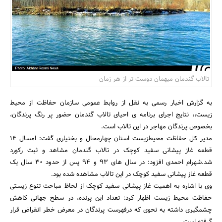
بانک، بیمه و سرمایه
مسکن و ساختمان
تالاب گندمان میهمان‌ دوست تر از هر زمان
به گزارش اخبار رسمی به نقل از روابط عمومی سازمان حفاظت از محیط
زیست،، نتایج اجرای برنامه ی احیای تالاب گندمان حضور پر رنگ پرندگان،
بخصوص پرندگان مهاجر در این تالاب است.
مدیر کل حفاظت محیطزیست استان چهارمحال و بختیاری گفت: امسال 14
قطعه غاز پیشانی سفید کوچک در تالاب گندمان مشاهد و ثبت رکورد
شد.شهرام احمدی افزود: در سال های 93 و 94 پس از حدود 30 سال یک
قطعه غاز پیشانی سفید کوچک در این تالاب مشاهده شده بود.
وی با اشاره به اهمیت غاز پیشانی سفید کوچک از لحاظ مباحث تنوع زیستی
حفاظت محیط زیست اظهار کرد: تعداد این پرنده، در سطح جهانی کاهش
چشمگیری داشته به نحوی که درفهرست پرندگان در معرض خطر انقراض قرار
گرفته است.