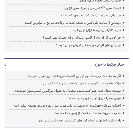
خدمات سایت انجام پروژه ماهان
قیمت سرور HP/بررسی و خرید سرور اچ پی
هر زبانی، هر زمانی، هر کجا، هر جور که راحتید!
رونمایی از سایت بلوباکس با هدف خدمات پرداخت سریع با نازلترین قیمت
خرید تلگرام پرمیوم با ارزان ترین قیمت
چرا لامپ ال ای دی از لامپ رشته‌ای و کم مصرف بهتر است؟
چرا پنل های ال ای دی سقفی فروش خوبی دارند؟
اخبار مرتبط با حوزه
اگر به حفاظت از زیست بوم دریایی اهمیت نمی‌دهید، این خبر را نخوانید❗
مژگ؛ طلای سبز زاگرس در مسیر توسعه پایدار و اشتغال‌زایی
توسعه نیکان آتیه رهبر کنسرسیوم نیکسان به عنوان بزرگترین کنسرسیوم خورشیدی
میزان مصرف برق کولر گازی چقدر است؟
احداث نیروگاه خورشیدی با تسهیلات بلند مدت بدون بهره توسط توسعه نیکان آتیه
جذب ماموریت ماست، حفاظت از زمین هدف ماست
راه اندازی خط تولید انواع کود های کشاورزی تحت لیسانس آلمان