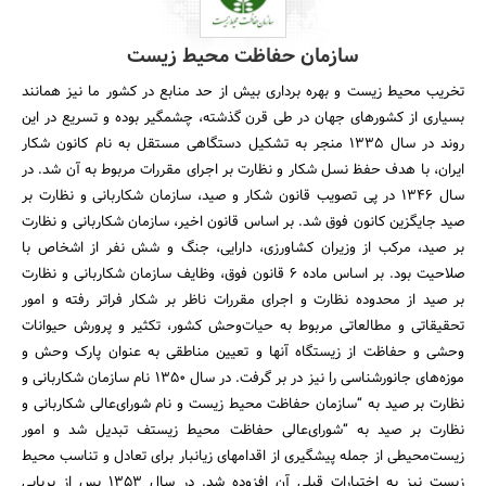
سازمان حفاظت محیط زیست
تخریب محیط زیست و بهره برداری بیش از حد منابع در کشور ما نیز همانند
بسیاری از کشورهای جهان در طی قرن گذشته، چشمگیر بوده و تسریع در این
روند در سال 1335 منجر به تشکیل دستگاهی مستقل به نام کانون شکار
ایران، با هدف حفظ نسل شکار و نظارت بر اجرای مقررات مربوط به آن شد. در
سال 1346 در پی تصویب قانون شکار و صید، سازمان شکاربانی و نظارت بر
صید جایگزین کانون فوق شد. بر اساس قانون اخیر، سازمان شکاربانی و نظارت
بر صید، مرکب از وزیران کشاورزی، دارایی، ‌جنگ و شش نفر از اشخاص با
صلاحیت بود. بر اساس ماده 6 قانون فوق، وظایف سازمان شکاربانی و نظارت
بر صید از محدوده نظارت و اجرای مقررات ناظر بر شکار فراتر رفته و امور
تحقیقاتی و مطالعاتی مربوط به حیات‌وحش کشور، تکثیر و پرورش حیوانات
وحشی و حفاظت از زیستگاه آنها و تعیین مناطقی به عنوان پارک وحش و
موزه‌های جانورشناسی را نیز در بر گرفت. در سال 1350 نام سازمان شکاربانی و
نظارت بر صید به “سازمان حفاظت محیط زیست و نام شورای‌عالی شکاربانی و
نظارت بر صید به “شورای‌عالی حفاظت محیط زیستف تبدیل شد و امور
زیست‌محیطی از جمله پیشگیری از اقدامهای زیانبار برای تعادل و تناسب محیط
زیست نیز به اختیارات قبلی آن افزوده شد. در سال 1353 پس از برپایی