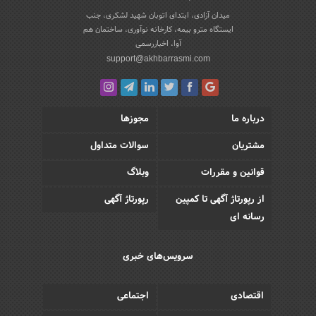
میدان آزادی، ابتدای اتوبان شهید لشکری، جنب
ایستگاه مترو بیمه، کارخانه نوآوری، ساختمان هم
آوا، اخباررسمی
support@akhbarrasmi.com
درباره ما
مجوزها
مشتریان
سوالات متداول
قوانین و مقررات
وبلاگ
از رپورتاژ آگهی تا کمپین
رپورتاژ آگهی
رسانه ای
سرویس‌های خبری
اقتصادی
اجتماعی