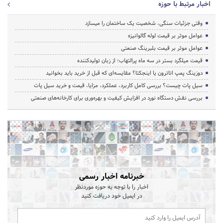
اخبار مرتبط با حوزه
وقتی جزئیات سنگی، شخصیت یک ساختمان را میسازد
عوامل موثر بر قیمت لوله گالوانیزه
عوامل موثر بر قیمت بلبرینگ صنعتی
قیمت میلگرد بستر در سه ماه پرالتهاب؛ از زبان تولیدکننده
دوزینگ پمپ اتاترون یا اینجکتا؟ مقایسه‌ای که قبل از خرید باید بخوانید
سیل پات چیست؟ بررسی کامل کاربرد، عملکرد، مزایا، قیمت و خرید سیل پات
بررسی نقش دستگاه نورد در افزایش کیفیت و بهره‌وری برای کارخانه‌های صنعتی
خبرنامه اخبار رسمی
اخبار را با توجه به حوزه موردنظر
در ایمیل خود دریافت کنید