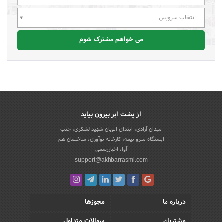
انتخاب سرویس
می خواهم مشترک شوم
از پشت ابر بیرون بیاید
میدان آزادی، ابتدای اتوبان شهید لشکری، جنب
ایستگاه مترو بیمه، کارخانه نوآوری، ساختمان هم
آوا، اخباررسمی
support@akhbarrasmi.com
درباره ما
مجوزها
مشتریان
سوالات متداول