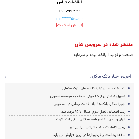
اطلاعات تماس
021299*****
ma******@cbi.ir
[نمایش اطلاعات]
منتشر شده در سرویس های:
صنعت و تولید
|
بانک، بیمه و سرمایه
آخرین اخبار بانک مرکزی
رشد 6.8 درصدی تولید کارگاه های بزرگ صنعتی
تحویل 5 تعاونی از 8 تعاونی منحله به موسسه کاسپین
لزوم آمادگی بانک ها برای خدمت رسانی در ایام نوروز
رشد اقتصادی فصل سوم امسال 15.7 درصد شد
ایران و عمان، تفاهم نامه همکاری بانکی امضا کردند
برخی انتقادات منشاء اغراض سیاسی دارد
سقف برداشت از خودپردازها در نوروز افزایش می یابد