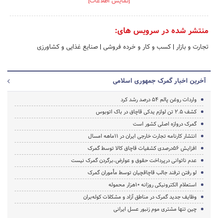
[نمایش اطلاعات]
منتشر شده در سرویس های:
تجارت و بازار
|
کسب و کار و خرده فروشی
|
صنایع غذایی و کشاورزی
آخرین اخبار گمرک جمهوری اسلامی
واردات روغن پالم ۵۴ درصد رشد کرد
کشف 2.5 تن لوازم یدکی قاچاق در باک اتوبوس
گمرک دروازه اصلی کشور است
انتشار کارنامه تجارت خارجی ایران در 11ماهه امسال
افزایش 56درصدی کشفیات قاچاق کالا توسط گمرک
عدم ناتوانی درپرداخت حقوق و عوارض،برگردن گمرک نیست
لو رفتن ترفند جالب قاچاقچیان توسط مأموران گمرک
استعلام الکترونیکی روزانه 10هزار محموله
وظایف جدید گمرک در مناطق آزاد و مشکلات کوله‌بران
چین تنها مشتری موم زنبور عسل ایرانی