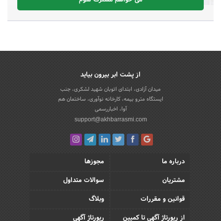
می خواهم مشترک شوم
از پشت ابر بیرون بیاید
میدان آزادی، ابتدای اتوبان شهید لشکری، جنب
ایستگاه مترو بیمه، کارخانه نوآوری، ساختمان هم
آوا، اخباررسمی
support@akhbarrasmi.com
درباره ما
مجوزها
مشتریان
سوالات متداول
قوانین و مقررات
وبلاگ
از رپورتاژ آگهی تا کمپین
رپورتاژ آگهی