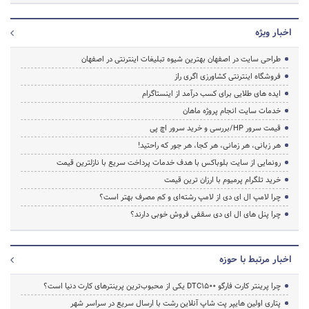
اخبار ویژه
طراحی سایت در اصفهان بهترین شیوه تبلیغات اینترنتی در اصفهان
فروشگاه اینترنتی کشاورزی اگری راز
ایده های طلایی برای کسب درآمد از اینستاگرام
خدمات سایت انجام پروژه ماهان
قیمت سرور HP/بررسی و خرید سرور اچ پی
هر زبانی، هر زمانی، هر کجا، هر جور که راحتید!
رونمایی از سایت بلوباکس با هدف خدمات پرداخت سریع با نازلترین قیمت
خرید تلگرام پرمیوم با ارزان ترین قیمت
چرا لامپ ال ای دی از لامپ رشته‌ای و کم مصرف بهتر است؟
چرا پنل های ال ای دی سقفی فروش خوبی دارند؟
اخبار مرتبط با حوزه
چرا پرینتر کارت فارگو DTC1500 یکی از محبوب‌ترین پرینترهای کارت دنیا است؟
پتاری اولین هایپر پت شاپ آنلاین رشت با ارسال سریع در سراسر شهر