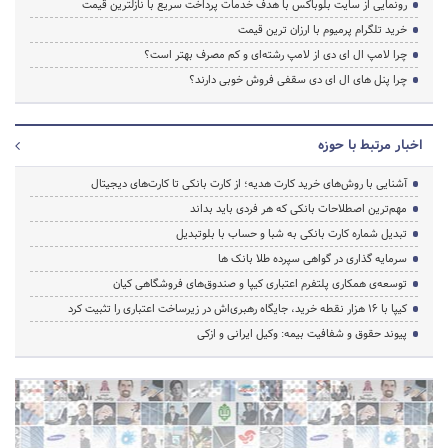
رونمایی از سایت بلوباکس با هدف خدمات پرداخت سریع با نازلترین قیمت
خرید تلگرام پرمیوم با ارزان ترین قیمت
چرا لامپ ال ای دی از لامپ رشته‌ای و کم مصرف بهتر است؟
چرا پنل های ال ای دی سقفی فروش خوبی دارند؟
اخبار مرتبط با حوزه
آشنایی با روش‌های خرید کارت هدیه؛ از کارت بانکی تا کارت‌های دیجیتال
مهم‌ترین اصطلاحات بانکی که هر فردی باید بداند
تبدیل شماره کارت بانکی به شبا و حساب با بلوتبدیل
سرمایه گذاری در گواهی سپرده طلا بانک ها
توسعه‌ی همکاری‌ پلتفرم اعتباری کیپا و صندوق‌های فروشگاهی کیان
کیپا با ۱۶ هزار نقطه خرید، جایگاه رهبری‌اش در زیرساخت اعتباری را تثبیت کرد
پیوند حقوق و شفافیت بیمه: وکیل ایرانی و ازکی