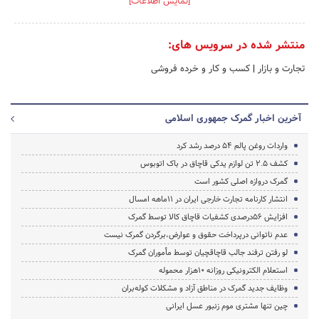
[نمایش اطلاعات]
منتشر شده در سرویس های:
تجارت و بازار
|
کسب و کار و خرده فروشی
آخرین اخبار گمرک جمهوری اسلامی
واردات روغن پالم ۵۴ درصد رشد کرد
کشف 2.5 تن لوازم یدکی قاچاق در باک اتوبوس
گمرک دروازه اصلی کشور است
انتشار کارنامه تجارت خارجی ایران در 11ماهه امسال
افزایش 56درصدی کشفیات قاچاق کالا توسط گمرک
عدم ناتوانی درپرداخت حقوق و عوارض،برگردن گمرک نیست
لو رفتن ترفند جالب قاچاقچیان توسط مأموران گمرک
استعلام الکترونیکی روزانه 10هزار محموله
وظایف جدید گمرک در مناطق آزاد و مشکلات کوله‌بران
چین تنها مشتری موم زنبور عسل ایرانی