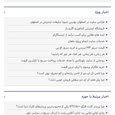
اخبار ویژه
طراحی سایت در اصفهان بهترین شیوه تبلیغات اینترنتی در اصفهان
فروشگاه اینترنتی کشاورزی اگری راز
ایده های طلایی برای کسب درآمد از اینستاگرام
خدمات سایت انجام پروژه ماهان
قیمت سرور HP/بررسی و خرید سرور اچ پی
هر زبانی، هر زمانی، هر کجا، هر جور که راحتید!
رونمایی از سایت بلوباکس با هدف خدمات پرداخت سریع با نازلترین قیمت
خرید تلگرام پرمیوم با ارزان ترین قیمت
چرا لامپ ال ای دی از لامپ رشته‌ای و کم مصرف بهتر است؟
چرا پنل های ال ای دی سقفی فروش خوبی دارند؟
اخبار مرتبط با حوزه
چرا پرینتر کارت فارگو DTC1500 یکی از محبوب‌ترین پرینترهای کارت دنیا است؟
پتاری اولین هایپر پت شاپ آنلاین رشت با ارسال سریع در سراسر شهر