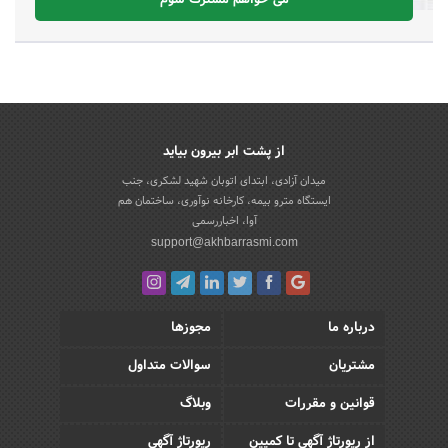
می خواهم مشترک شوم
از پشت ابر بیرون بیاید
میدان آزادی، ابتدای اتوبان شهید لشکری، جنب
ایستگاه مترو بیمه، کارخانه نوآوری، ساختمان هم
آوا، اخباررسمی
support@akhbarrasmi.com
درباره ما
مجوزها
مشتریان
سوالات متداول
قوانین و مقررات
وبلاگ
از رپورتاژ آگهی تا کمپین
رپورتاژ آگهی