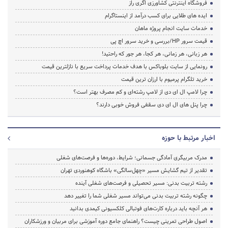
فروشگاه اینترنتی کشاورزی اگری راز
ایده های طلایی برای کسب درآمد از اینستاگرام
خدمات سایت انجام پروژه ماهان
قیمت سرور HP/بررسی و خرید سرور اچ پی
هر زبانی، هر زمانی، هر کجا، هر جور که راحتید!
رونمایی از سایت بلوباکس با هدف خدمات پرداخت سریع با نازلترین قیمت
خرید تلگرام پرمیوم با ارزان ترین قیمت
چرا لامپ ال ای دی از لامپ رشته‌ای و کم مصرف بهتر است؟
چرا پنل های ال ای دی سقفی فروش خوبی دارند؟
اخبار مرتبط با حوزه
مدرک مربیگری آمادگی جسمانی؛ شرایط، دوره‌ها و فرصت‌های شغلی
تقدیر از تیم گشایش مسیر «چهل‌سالگی» باشگاه کوهنوردی تهران
رشته تربیت بدنی: مسیر تحصیلی و فرصت‌های شغلی آینده
چگونه رشته تربیت بدنی می‌تواند مسیر شغلی شما را تغییر دهد
هر آنچه باید درباره کارت‌های فوتبالی کلکسیونی کیمدی بدانید
اصول طراحی تمرینی چیست؟ راهنمای جامع دوره آموزشی برای مربیان و ورزشکاران