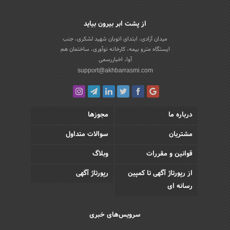
از پشت ابر بیرون بیاید
میدان آزادی، ابتدای اتوبان شهید لشکری، جنب
ایستگاه مترو بیمه، کارخانه نوآوری، ساختمان هم
آوا، اخباررسمی
support@akhbarrasmi.com
درباره ما
مجوزها
مشتریان
سوالات متداول
قوانین و مقررات
وبلاگ
از رپورتاژ آگهی تا کمپین
رپورتاژ آگهی
رسانه ای
سرویس‌های خبری