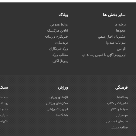
سایر بخش ها
وبلاگ
درباره ما
روابط عمومی
مجوزها
آنلاین مارکتینگ
مشتریان اخبار رسمی
خبرنگاری و رسانه
سوالات متداول
برندسازی
قوانین
ویژه خبرنگاران
از رپورتاژ آگهی تا کمپین رسانه ای
مطالب ویژه
رپورتاژ آگهی
فرهنگی
ورزش
سبک 
رسانه‌ها
تازه‌های ورزش
سلامت 
نشریات و کتاب
مکان‌های ورزشی
روانشن
سینما و تئاتر
تجهیزات ورزشی
مد و ل
موسیقی
باشگاه‌ها
سرگرمی
هنرهای تجسمی
دکوراس
صنایع دستی