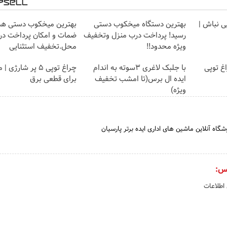
یی نباش |
بهترین دستگاه میخکوب دستی
بهترین میخکوب دستی همر
رسید! پرداخت درب منزل وتخفیف
ضمات و امکان پرداخت در
ویژه محدود!!
محل.تخفیف استثنایی
غ توپی
با جلبک لاغری 3سوته به اندام
چراغ توپی 5 پر شارژ
ایده ال برس(تا امشب تخفیف
برای قطعی برق
ویژه)
شگاه آنلاین ماشین های اداری ایده برتر پارسیان
س:
 اطلاعات