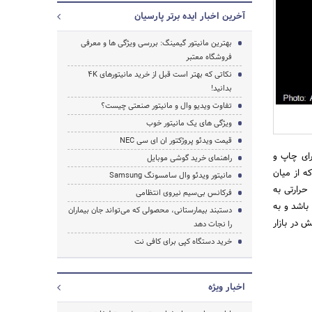
آخرین اخبار ایده برتر پارسیان
بهترین مانیتور گیمینگ: بررسی ویژگی ها و معرفی
فروشگاه معتبر
نکاتی که بهتر است قبل از خرید مانیتورهای 4K
بدانید!
تفاوت ویدیو وال و مانیتور صنعتی چیست؟
ویژگی های یک مانیتور خوب
قیمت ویدئو پروژکتور ان ای سی NEC
جستجو
رای چاپ و
راهنمای خرید گوشی موبایل
ه از میان
مانیتور ویدئو وال سامسونگ Samsung
حرارتی به
فرکانس بی‌سیم نیروی انتظامی
باشد و به
دستبند بیمارستانی، محصولی که می‌تواند جان بیماران
 سفید) و 2 رنگ برای صدور فیش در بازار
را نجات دهد
خرید دستگاه کپی برای کافی نت
اخبار ویژه