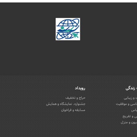
زندگی
رویداد
و زیبایی
حراج و تخفیف
اسی و موفقیت
جشنواره، نمایشگاه و همایش
باس
مسابقه و فراخوان
 و تفریح
یون و منزل