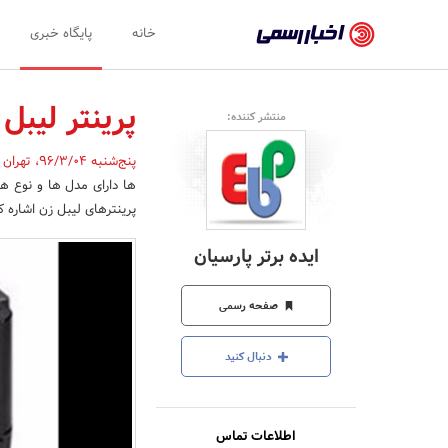
اخبار
خانه
پایگاه خبری
رسمی
-
پرینتر لیب
منتشر کننده:
اخبار
پنج‌شنبه 96/3/04
،
تهران
تایید
ها دارای مدل ها و نوع ها
شده
پرینترهای لیبل زن اشاره ک
شرکت‌ها،
ایده برتر پارسیان
سازمان‌ها
و
صفحه رسمی
روابط
دنبال کنید
عمومی‌ها
اطلاعات تماس