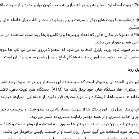
پورت موازی (Parallel): پورت استاندارد اتصال به پرینتر که نیازی به نصب کردن درایور ندارد و از سرعت بال
میگیرد.
پورت شبکه (Ethernet): معمولا در مکان هایی که تعداد پرینترها و یا کامپیوترها زیاد است استفاده می 
الایی هم برخوردار می باشد.
 این پورت در صورت نبود پورت پارارل انتخاب می شود که معمولا برروی تمامی لپ تاپ ها موج
اساسی آن نصب دوباره درایور پرینتر به هنگام قطع و وصل شدن سیم و برد آن است.
بل زن:
های خارق العاده ای برخوردار است که سبب شده این دسته از پرینتر ها مورد توجه عام ق
در بیشتر مکان ها از جمله رستوران ها، دستگاه های خود پرداز بانک ها (ATM)، دستگاه 
انه ها ، سینماها، فروشگاه و... مورد مصرف قرار بگیرد. از جمله این امتیازها عبارتند ا
پ پرینتر لیبل زن: این پرینتر ها از سرعت بسیار بالایی در صدورفیش و برچسب برخور
 برای جذب مشتری و از همه مهمتر رضایت مشتری به شمار می رود.
 پرینتر لیبل زن: دراین دسته از پرینتر ها ضرورتی به استفاده ازجوهر نیست و کاغذ 
ینترها مورد استفاده می گیرد بسیار ارزان است و از قسمت پایینی برخوردار می باشد.