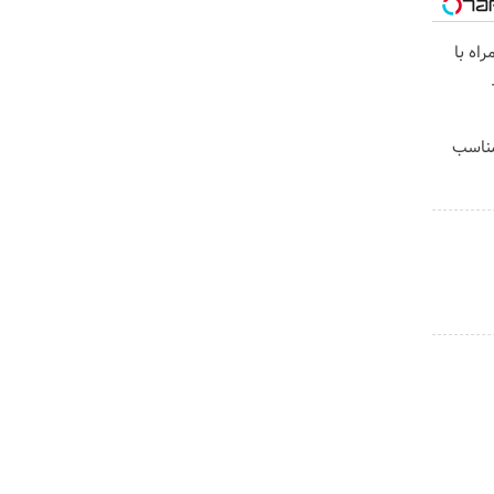
اه با
ی | مناسب