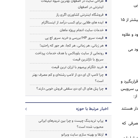
طراحی سایت در اصفهان بهترین شیوه تبلیغات
ایی
اینترنتی در اصفهان
فروشگاه اینترنتی کشاورزی اگری راز
پورت سریال (COM): درمقایسه با پورت های دیگر از سرعت پایینی برخورداراست و اغلب برای فاصله های بیشتر از 15
ایده های طلایی برای کسب درآمد از اینستاگرام
خدمات سایت انجام پروژه ماهان
شود و علاوه
قیمت سرور HP/بررسی و خرید سرور اچ پی
هر زبانی، هر زمانی، هر کجا، هر جور که راحتید!
ود می
رونمایی از سایت بلوباکس با هدف خدمات پرداخت
سریع با نازلترین قیمت
خرید تلگرام پرمیوم با ارزان ترین قیمت
چرا لامپ ال ای دی از لامپ رشته‌ای و کم مصرف بهتر
راربگیرد و
است؟
های نوبت دهی، تاکسی سرویس
چرا پنل های ال ای دی سقفی فروش خوبی دارند؟
ز:
دار هستند
اخبار مرتبط با حوزه
پراپ تریدینگ چیست و چرا بین تریدرهای ایرانی
مصرفی که
محبوب شده است؟
ارتقا و بهینه سازی سایت وبرانو