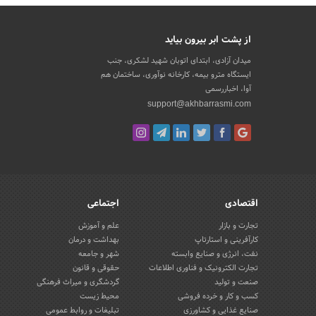
از پشت ابر بیرون بیاید
میدان آزادی، ابتدای اتوبان شهید لشکری، جنب
ایستگاه مترو بیمه، کارخانه نوآوری، ساختمان هم
آوا، اخباررسمی
support@akhbarrasmi.com
اقتصادی
اجتماعی
تجارت و بازار
علم و آموزش
کارآفرینی و استارتاپ
بهداشت و درمان
نفت، انرژی و صنایع وابسته
شهر و جامعه
تجارت الکترونیک و فناوری اطلاعات
حقوقی و قانون
صنعت و تولید
گردشگری و میراث فرهنگی
کسب و کار و خرده فروشی
محیط زیست
صنایع غذایی و کشاورزی
تبلیغات و روابط عمومی