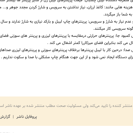
متفرقه دستگاه لیبل چسبان: قیمت پرینترهای لیبل زن از سایر پرینتر ها بیشتر است 
ینه هایی مانند: کاغذ ارزان، نیاز نداشتن به سرویس و شارژ کردن مجدد جوهر و... م
به شما باز میگردد.
عدم نیاز به شارژ و سرویس: پرینترهای چاپ لیبل و بارکد نیازی به شارژ ندارند و سال
گونه سرویسی کار میکنند.
مبود جا: پرینترهای حرارتی درمقایسه با پرینترهای لیزری و پرینتر های سوزنی فضای
ل می کند بنابراین فضای میزکاررا کمتر اشغال می کند .
دا: درحین کار با لیبل پرینترها برخلاف پرینترهای سوزنی و پرینترهای لیزری صداهای
اجزای دستگاه ایجاد نمی شود و از این جهت هنگام چاپ مشکلی با صدا و سکوت نداریم .
منتشر کننده را تایید می‌کند ولی مسئولیت صحت مطلب منتشر شده بر عهده ناشر اس
پروفایل ناشر
گزارش 