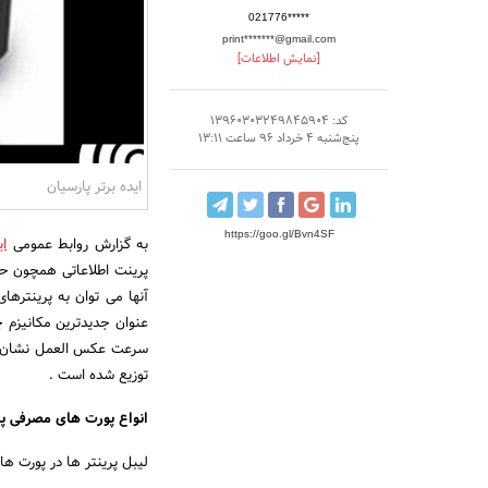
021776*****
print*******@gmail.com
[نمایش اطلاعات]
کد: 13960303249845904
پنج‌شنبه 4 خرداد 96 ساعت 13:11
ایده برتر پارسیان
https://goo.gl/Bvn4SF
به گزارش روابط عمومی
ای
پرینت اطلاعاتی همچون حرو
آنها می توان به پرینترها
عنوان جدیدترین مکانیزم چ
توزیع شده است .
انواع پورت های مصرفی پر
لیبل پرینتر ها در پورت ه