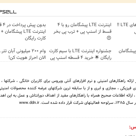
جشنواره فروش مودم های LTE ‼️
اینترنت LTE پیشگامان رو با 4
بدون 
قسط از اسنپ پی + ترب پی بخر
اینترنت LTE پیشگامان
😍
کارت رایگان
ت پیشگامان
جشنواره اینترنت LTE با سیم کارت
وام 200 میلیونی آبان تت
رایگان 🌟 خرید 4 قسطه اسنپ پی
الان احراز هویت کن!
رائه راهکارهای امنیتی و نرم افزارهای آنتی ویروس برای کاربران خانگی ، شرکتها ، س
فیزیکی ، مجازی و ابری و از با سابقه ترین شرکتهای عرضه کننده محصولات امنیتی
 ارائه اطلاعات صحیح همراه با راهکارهای مفید از اهداف دورانتاش و عمل به این اهدا
ه است. www.ddn.ir
س: