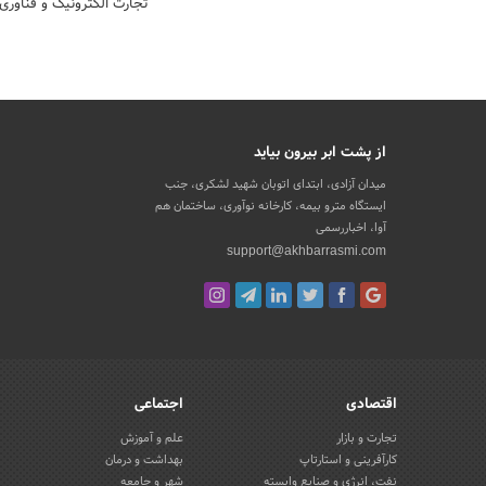
تجارت الکترونیک و فناوری
از پشت ابر بیرون بیاید
میدان آزادی، ابتدای اتوبان شهید لشکری، جنب
ایستگاه مترو بیمه، کارخانه نوآوری، ساختمان هم
آوا، اخباررسمی
support@akhbarrasmi.com
اقتصادی
اجتماعی
تجارت و بازار
علم و آموزش
کارآفرینی و استارتاپ
بهداشت و درمان
نفت، انرژی و صنایع وابسته
شهر و جامعه