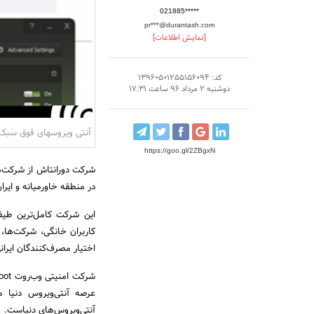
021885*****
pr***@durantash.com
[نمایش اطلاعات]
کد: 13960501255156094
دوشنبه 2 مرداد 96 ساعت 17:31
آنتی ویروسهای فوق سبک
https://goo.gl/2ZBgxN
شرکت دورانتاش از شرکت‌ها
در منطقه خاورمیانه و ایرا
این شرکت کامل‌ترین طیف 
کاربران خانگی، شرکت‌ها، 
اختیار مصرف‌کنندگان ایران
عرصه آنتی‌ویروس دنیا 
آنتی‌ویروس‌های دنیاست.