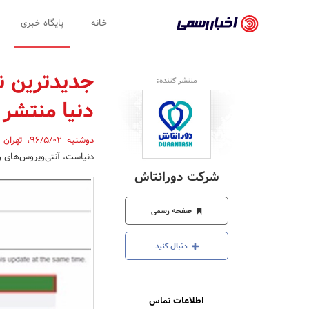
اخبار
خانه
پایگاه خبری
رسمی
-
جدیدترین ن
منتشر کننده:
اخبار
دنیا منتشر
تایید
شده
دوشنبه 96/5/02
،
تهران
دنیاست، آنتی‌ویروس‌های ویندوزی خود را
شرکت‌ها،
شرکت دورانتاش
سازمان‌ها
و
صفحه رسمی
روابط
دنبال کنید
عمومی‌ها
اطلاعات تماس