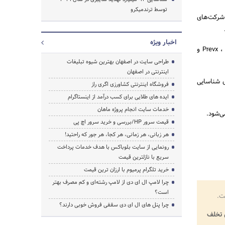
توسط ترندمیکرو
 شرکت‌های
اخبار ویژه
از جمله شرکت‌هایی که وب‌روت در طول سال‌های اخیر خریداری کرده است می‌توان به شرکت‌های Prevx ، BrightCloud و
طراحی سایت در اصفهان بهترین شیوه تبلیغات
اینترنتی در اصفهان
خستین‌بار ویروس جاسوس‌افزار Flame را در سال 2007 میلادی شناسایی
فروشگاه اینترنتی کشاورزی اگری راز
ایده های طلایی برای کسب درآمد از اینستاگرام
خدمات سایت انجام پروژه ماهان
می‌شود.
قیمت سرور HP/بررسی و خرید سرور اچ پی
هر زبانی، هر زمانی، هر کجا، هر جور که راحتید!
رونمایی از سایت بلوباکس با هدف خدمات پرداخت
سریع با نازلترین قیمت
خرید تلگرام پرمیوم با ارزان ترین قیمت
چرا لامپ ال ای دی از لامپ رشته‌ای و کم مصرف بهتر
است؟
ت.
چرا پنل های ال ای دی سقفی فروش خوبی دارند؟
تخلف