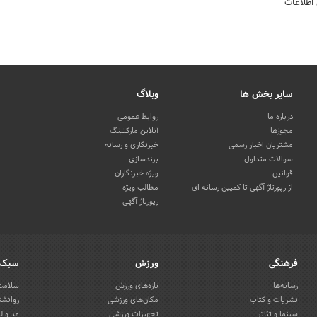
 اطلاعات
سایر بخش ها
وبلاگ
درباره ما
روابط عمومی
مجوزها
آنلاین مارکتینگ
مشتریان اخبار رسمی
خبرنگاری و رسانه
سوالات متداول
برندسازی
قوانین
ویژه خبرنگاران
از رپورتاژ آگهی تا کمپین رسانه ای
مطالب ویژه
رپورتاژ آگهی
فرهنگی
ورزش
سبک 
رسانه‌ها
تازه‌های ورزش
سلامت 
نشریات و کتاب
مکان‌های ورزشی
روانشن
سینما و تئاتر
تجهیزات ورزشی
مد و ل