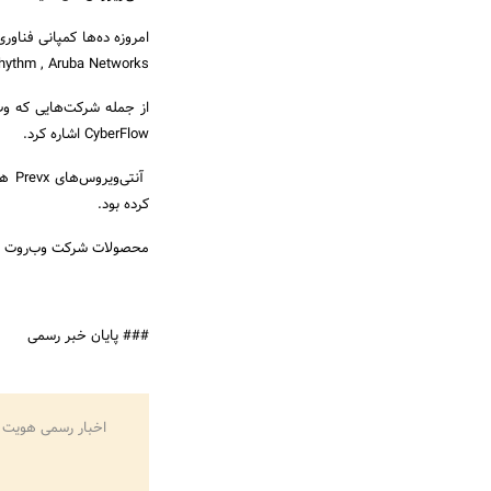
امروزه ده‌ها کمپانی فناور
, LogRhythm , Aruba Networks
CyberFlow اشاره کرد.
کرده بود.
محصولات شرکت وب‌روت از سال 2009 میلادی تحت پشتیبانی و گارا
### پایان خبر رسمی
اخبار رسمی هویت 