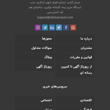
میدان آزادی، ابتدای اتوبان شهید لشکری، جنب
ایستگاه مترو بیمه، کارخانه نوآوری، ساختمان هم
آوا، اخباررسمی
support@akhbarrasmi.com
درباره ما
مجوزها
مشتریان
سوالات متداول
قوانین و مقررات
وبلاگ
از رپورتاژ آگهی تا کمپین
رپورتاژ آگهی
رسانه ای
سرویس‌های خبری
اقتصادی
اجتماعی
فرهنگی
ورزش