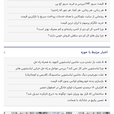
قیمت سرور HP/بررسی و خرید سرور اچ پی
هر زبانی، هر زمانی، هر کجا، هر جور که راحتید!
رونمایی از سایت بلوباکس با هدف خدمات پرداخت سریع با نازلترین قیمت
خرید تلگرام پرمیوم با ارزان ترین قیمت
چرا لامپ ال ای دی از لامپ رشته‌ای و کم مصرف بهتر است؟
چرا پنل های ال ای دی سقفی فروش خوبی دارند؟
اخبار مرتبط با حوزه
5 علت باز نشدن درب ماشین لباسشویی کنوود به همراه راه حل
چرا لباسشویی حایر کار نمی کند؟ بررسی عوامل و راه حل خرابی لباسشویی هایر
علت نچرخیدن دیگ ماشین لباسشویی سامسونگ (قدیمی و اتوماتیک)
بازسازی بدنه خودروهای لوکس بدون افت قیمت
افزایش ۱۸ درصدی تعمیرات لوازم خانگی در اصفهان تعمیر
ساختمانی که قرار بود ویران شود؛ چگونه به «برج تایتان» تبدیل شد؟
تعمیر پکیج در شادآباد با ضمانت