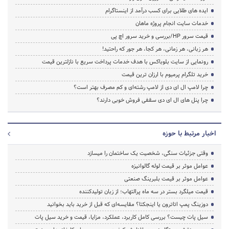
ایده های طلایی برای کسب درآمد از اینستاگرام
خدمات سایت انجام پروژه ماهان
قیمت سرور HP/بررسی و خرید سرور اچ پی
هر زبانی، هر زمانی، هر کجا، هر جور که راحتید!
رونمایی از سایت بلوباکس با هدف خدمات پرداخت سریع با نازلترین قیمت
خرید تلگرام پرمیوم با ارزان ترین قیمت
چرا لامپ ال ای دی از لامپ رشته‌ای و کم مصرف بهتر است؟
چرا پنل های ال ای دی سقفی فروش خوبی دارند؟
اخبار مرتبط با حوزه
وقتی جزئیات سنگی، شخصیت یک ساختمان را میسازد
عوامل موثر بر قیمت لوله گالوانیزه
عوامل موثر بر قیمت بلبرینگ صنعتی
قیمت میلگرد بستر در سه ماه پرالتهاب؛ از زبان تولیدکننده
دوزینگ پمپ اتاترون یا اینجکتا؟ مقایسه‌ای که قبل از خرید باید بخوانید
سیل پات چیست؟ بررسی کامل کاربرد، عملکرد، مزایا، قیمت و خرید سیل پات