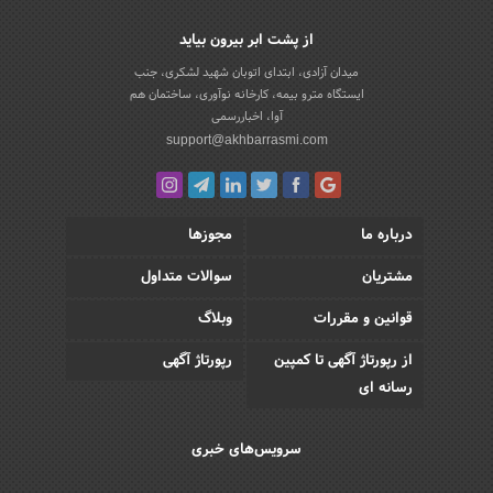
از پشت ابر بیرون بیاید
میدان آزادی، ابتدای اتوبان شهید لشکری، جنب
ایستگاه مترو بیمه، کارخانه نوآوری، ساختمان هم
آوا، اخباررسمی
support@akhbarrasmi.com
درباره ما
مجوزها
مشتریان
سوالات متداول
قوانین و مقررات
وبلاگ
از رپورتاژ آگهی تا کمپین
رپورتاژ آگهی
رسانه ای
سرویس‌های خبری