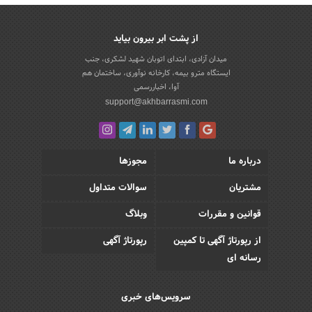
از پشت ابر بیرون بیاید
میدان آزادی، ابتدای اتوبان شهید لشکری، جنب
ایستگاه مترو بیمه، کارخانه نوآوری، ساختمان هم
آوا، اخباررسمی
support@akhbarrasmi.com
درباره ما
مجوزها
مشتریان
سوالات متداول
قوانین و مقررات
وبلاگ
از رپورتاژ آگهی تا کمپین
رپورتاژ آگهی
رسانه ای
سرویس‌های خبری