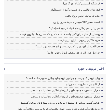
فروشگاه اینترنتی کشاورزی اگری راز
ایده های طلایی برای کسب درآمد از اینستاگرام
خدمات سایت انجام پروژه ماهان
قیمت سرور HP/بررسی و خرید سرور اچ پی
هر زبانی، هر زمانی، هر کجا، هر جور که راحتید!
رونمایی از سایت بلوباکس با هدف خدمات پرداخت سریع با نازلترین قیمت
خرید تلگرام پرمیوم با ارزان ترین قیمت
چرا لامپ ال ای دی از لامپ رشته‌ای و کم مصرف بهتر است؟
چرا پنل های ال ای دی سقفی فروش خوبی دارند؟
اخبار مرتبط با حوزه
پراپ تریدینگ چیست و چرا بین تریدرهای ایرانی محبوب شده است؟
ارتقا و بهینه سازی سایت وبرانو
معرفی سنجور؛ مجموعه‌ای از ابزارهای آنلاین محاسبات و سنجش
معرفی سنجور؛ مجموعه‌ای از ابزارهای آنلاین محاسبات و سنجش
ردیابی گوشی سرقتی در مشهد | سریع‌ترین روش پیدا کردن موبایل گمشده
خرید طلای آب‌شده و نقره بدون اجرت؛ راهنمای کار با سرویس طلای آپِ اینوی