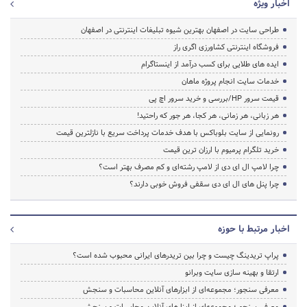
اخبار ویژه
طراحی سایت در اصفهان بهترین شیوه تبلیغات اینترنتی در اصفهان
فروشگاه اینترنتی کشاورزی اگری راز
ایده های طلایی برای کسب درآمد از اینستاگرام
خدمات سایت انجام پروژه ماهان
قیمت سرور HP/بررسی و خرید سرور اچ پی
هر زبانی، هر زمانی، هر کجا، هر جور که راحتید!
رونمایی از سایت بلوباکس با هدف خدمات پرداخت سریع با نازلترین قیمت
خرید تلگرام پرمیوم با ارزان ترین قیمت
چرا لامپ ال ای دی از لامپ رشته‌ای و کم مصرف بهتر است؟
چرا پنل های ال ای دی سقفی فروش خوبی دارند؟
اخبار مرتبط با حوزه
پراپ تریدینگ چیست و چرا بین تریدرهای ایرانی محبوب شده است؟
ارتقا و بهینه سازی سایت وبرانو
معرفی سنجور؛ مجموعه‌ای از ابزارهای آنلاین محاسبات و سنجش
معرفی سنجور؛ مجموعه‌ای از ابزارهای آنلاین محاسبات و سنجش