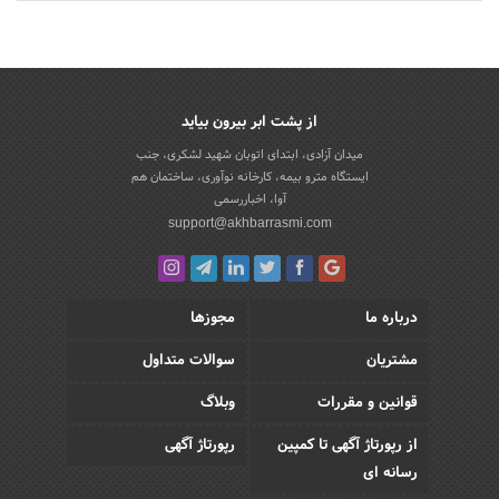
از پشت ابر بیرون بیاید
میدان آزادی، ابتدای اتوبان شهید لشکری، جنب
ایستگاه مترو بیمه، کارخانه نوآوری، ساختمان هم
آوا، اخباررسمی
support@akhbarrasmi.com
درباره ما
مجوزها
مشتریان
سوالات متداول
قوانین و مقررات
وبلاگ
از رپورتاژ آگهی تا کمپین
رپورتاژ آگهی
رسانه ای