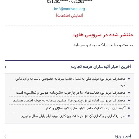
-
021261*****
021261*****
in**@marivani.org
[نمایش اطلاعات]
منتشر شده در سرویس های:
صنعت و تولید
|
بانک، بیمه و سرمایه
آخرین اخبار آتیه‌سازان عرصه تجارت
محمدرضا مریوانی: تولید ملی به دنبال جذب سرمایه خصوصی باشد نه وام‌درمانی
خود
محمدرضا مریوانی:‌ فعالیت‌های ما در چارچوب «آئین‌نامه هویتی و فعالیتی» است
محمدرضا مریوانی: آماده تزریق چندین هزار میلیارد سرمایه به چرخه اقتصاد هستیم
آتیه‌سازان عرصه تجارت حامی تولید ملی، انبوه‌سازان و تجار
سرمایه‌گذاری و واگذاری آن تنها در هفت روز کاری! ویژه ایام پایان سال و نوروز
اخبار ویژه