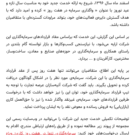
اسفند ماه سال ۱۳۹۶، شروع به ارائه خدمت جدید خود به مناسبت سال تازه و
عید نوروز با عنوان « واگذاری سرمایه در هفت روز » کرده و امید دارد که با
هدف گسترش دایره‌ی فعالیت‌های خود، بتواند مراودات گسترده‌ای با متقاضیان
داشته باشد.
بر اساس این گزارش، این خدمت که براساس مفاد قراردادهای سرمایه‌گذاری این
شرکت ارایه می‌شود، با نیازسنجی کسب‌وکارها و بازار توانسته گام بلندی در
راستای همکاری و سرمایه‌گذاری در حوزه‌های صنایع و معادن، ساخت‌وساز،
مخترعین، کارآفرینان و ... بردارد.
جستجو
بر پایه این اطلاع، متقاضیان می‌توانند تنها هفت روز پس از عقد قرارداد
سرمایه‌گذاری با این شرکت، سرمایه‌ی مورد نظر را در اشکال گوناگون دریافت
کرده و تحویل بگیرند. باید گفت که شرکت آتیه‌سازان عرصه تجارت با توجه به
تیپ قرارداد سرمایه‌گذاری خود، توان این را نیز خواهد داشت که با درخواست
طرفین قراردادهای خود، سرمایه‌ی غیرنقد واگذار شده را نیز با حق‌العمل کاری
(بازاریابی) به فروش رسانده و معوض نقد را به ایشان پرداخت نماید.
توضیحات تکمیلی خدمت جدید این شرکت را می‌توانید در وب‌سایت رسمی این
مجموعه از پیوند زیر مطالعه نموده و از طریق راه‌های ارتباطی مندرج، اقدام به
ارسال درخواست‌های خود کنید:
سرمایه‌گذاری تنها در هفت روز کاری؛ ویژه