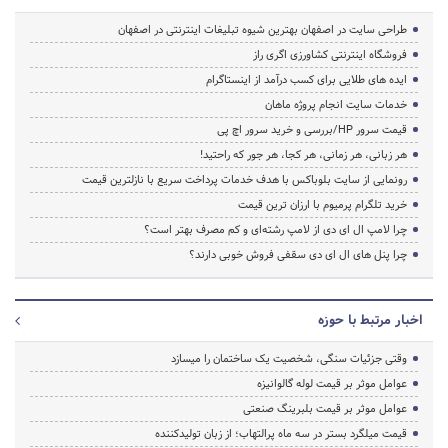
طراحی سایت در اصفهان بهترین شیوه تبلیغات اینترنتی در اصفهان
فروشگاه اینترنتی کشاورزی اگری راز
ایده های طلایی برای کسب درآمد از اینستاگرام
خدمات سایت انجام پروژه ماهان
قیمت سرور HP/بررسی و خرید سرور اچ پی
هر زبانی، هر زمانی، هر کجا، هر جور که راحتید!
رونمایی از سایت بلوباکس با هدف خدمات پرداخت سریع با نازلترین قیمت
خرید تلگرام پرمیوم با ارزان ترین قیمت
چرا لامپ ال ای دی از لامپ رشته‌ای و کم مصرف بهتر است؟
چرا پنل های ال ای دی سقفی فروش خوبی دارند؟
اخبار مرتبط با حوزه
وقتی جزئیات سنگی، شخصیت یک ساختمان را میسازد
عوامل موثر بر قیمت لوله گالوانیزه
عوامل موثر بر قیمت بلبرینگ صنعتی
قیمت میلگرد بستر در سه ماه پرالتهاب؛ از زبان تولیدکننده