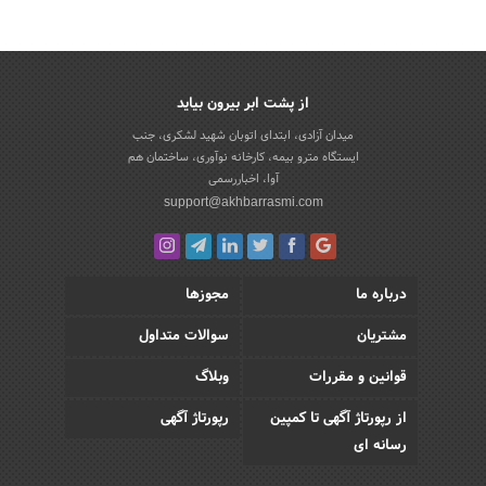
از پشت ابر بیرون بیاید
میدان آزادی، ابتدای اتوبان شهید لشکری، جنب
ایستگاه مترو بیمه، کارخانه نوآوری، ساختمان هم
آوا، اخباررسمی
support@akhbarrasmi.com
درباره ما
مجوزها
مشتریان
سوالات متداول
قوانین و مقررات
وبلاگ
از رپورتاژ آگهی تا کمپین
رپورتاژ آگهی
رسانه ای