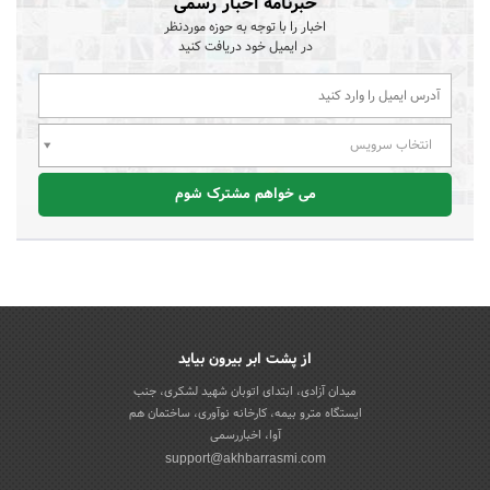
خبرنامه اخبار رسمی
اخبار را با توجه به حوزه موردنظر
در ایمیل خود دریافت کنید
انتخاب سرویس
می خواهم مشترک شوم
از پشت ابر بیرون بیاید
میدان آزادی، ابتدای اتوبان شهید لشکری، جنب
ایستگاه مترو بیمه، کارخانه نوآوری، ساختمان هم
آوا، اخباررسمی
support@akhbarrasmi.com