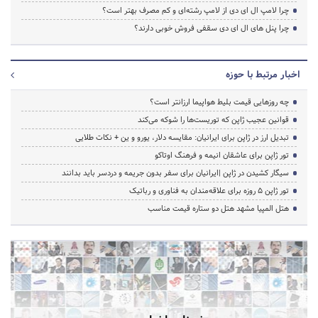
چرا لامپ ال ای دی از لامپ رشته‌ای و کم مصرف بهتر است؟
چرا پنل های ال ای دی سقفی فروش خوبی دارند؟
اخبار مرتبط با حوزه
چه روزهایی قیمت بلیط هواپیما ارزانتر است؟
قوانین عجیب ژاپن که توریست‌ها را شوکه می‌کند
تبدیل ارز در ژاپن برای ایرانیان: مقایسه دلار، یورو و ین + نکات طلایی
تور ژاپن برای عاشقان انیمه و فرهنگ اوتاکو
سیگار کشیدن در ژاپن |ایرانیان برای سفر بدون جریمه و دردسر باید بدانند
تور ژاپن ۵ روزه برای علاقه‌مندان به فناوری و رباتیک
هتل المپیا مشهد هتل دو ستاره قیمت مناسب