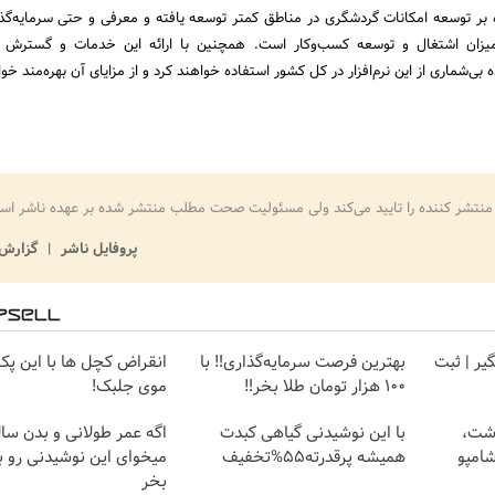
ه بر توسعه امکانات گردشگری در مناطق کمتر توسعه یافته و معرفی و حتی سرمایه‌گذا
یزان اشتغال و توسعه کسب‌وکار است. همچنین با ارائه این خدمات و گسترش آن
بی‌شماری از این نرم‌افزار در کل کشور استفاده خواهند کرد و از مزایای آن بهره‌مند خو
منتشر کننده را تایید می‌کند ولی مسئولیت صحت مطلب منتشر شده بر عهده ناشر اس
پروفایل ناشر
گزارش 
گیر | ثبت
بهترین فرصت سرمایه‌گذاری‼️ با
انقراض کچل ها با این پ
100 هزار تومان طلا بخر‼️
موی جلبک!
اشت،
با این نوشیدنی گیاهی کبدت
اگه عمر طولانی و بدن سال
امپو
همیشه پرقدرته55%تخفیف
میخوای این نوشیدنی رو ب
بخر