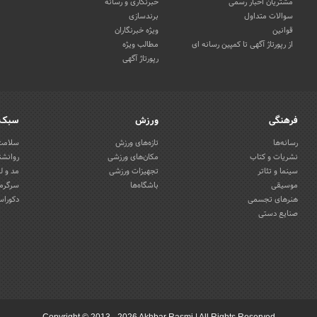
مشتریان اخبار رسمی
خبرنگاری و رسانه
سوالات متداول
برندسازی
قوانین
ویژه خبرنگاران
از رپورتاژ آگهی تا کمپین رسانه ای
مطالب ویژه
رپورتاژ آگهی
فرهنگی
ورزش
سبک 
رسانه‌ها
تازه‌های ورزش
سلامت 
نشریات و کتاب
مکان‌های ورزشی
روانشن
سینما و تئاتر
تجهیزات ورزشی
مد و ل
موسیقی
باشگاه‌ها
سرگرمی
هنرهای تجسمی
دکوراس
صنایع دستی
Copyright © 2013 - 2026 Akhbar Rasmi
|
All Rights Reserved