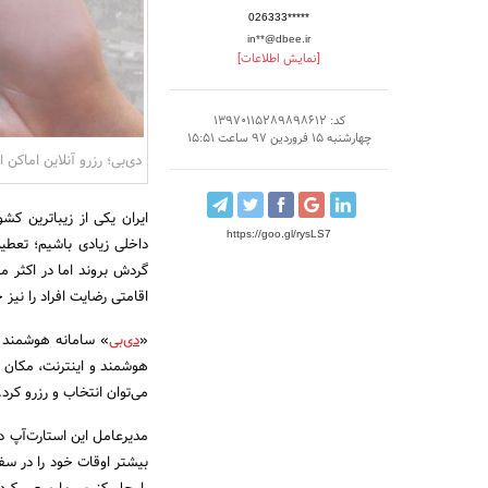
026333*****
in**@dbee.ir
[نمایش اطلاعات]
کد: 13970115289898612
چهارشنبه 15 فروردین 97 ساعت 15:51
دی‌بی؛ رزرو آنلاین اماکن ا
ایران یکی از زیباترین 
https://goo.gl/rysLS7
داخلی زیادی باشیم؛ تعطی
گردش بروند اما در اکثر م
اقامتی رضایت افراد را نیز 
«
دی‌بی
» سامانه هوشمند خ
هوشمند و اینترنت، مکان اق
می‌توان انتخاب و رزرو کرد.
مدیرعامل این استارت‌آپ 
بیشتر اوقات خود را در سف