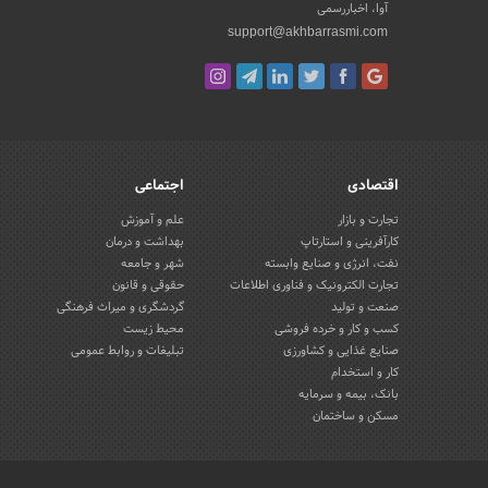
آوا، اخباررسمی
support@akhbarrasmi.com
اقتصادی
اجتماعی
تجارت و بازار
علم و آموزش
کارآفرینی و استارتاپ
بهداشت و درمان
نفت، انرژی و صنایع وابسته
شهر و جامعه
تجارت الکترونیک و فناوری اطلاعات
حقوقی و قانون
صنعت و تولید
گردشگری و میراث فرهنگی
کسب و کار و خرده فروشی
محیط زیست
صنایع غذایی و کشاورزی
تبلیغات و روابط عمومی
کار و استخدام
بانک، بیمه و سرمایه
مسکن و ساختمان