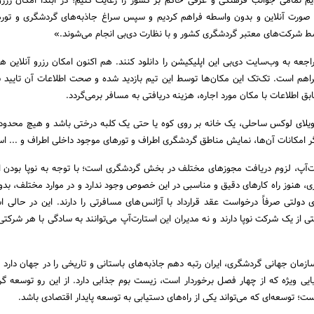
م تمامی جوانب فرهنگی و عرفی حاکم بر کشور را رعایت کنیم؛ در ابتدا امکان رزرو
 صورت آنلاین و بدون واسطه فراهم کردیم و سپس سراغ جاذبه‌های گردشگری و تور
سط شرکت‌های معتبر گردشگری کشور و با نظارت دی‌بی انجام می‌شوند.»
مراجعه به وب‌سایت دی‌بی این اپلیکیشن را دانلود کنند. هم اکنون امکان رزرو آنلاین ه
فراهم است. تک‌تک این مکان‌ها توسط این تیم بازدید شده و صحت اطلاعات آن تایید
 اطلاعات با مکان مورد اجاره، هزینه دریافتی به مسافر برمی‌گردد.
 ویلای لوکس ساحلی، یک خانه بر روی کوه یا حتی یک کلبه درختی باشد و هیچ محدودی
 امکانات آن‌ها، نمایش مناطق گردشگری اطراف و تورهای موجود داخلی اطراف و ... ا
رت‌آپ، لزوم دریافت مجوزهای مختلف در بخش گردشگری است؛ با توجه به نوپا بودن ا
، هنوز راه کارهای دقیق و مناسبی در این خصوص وجود ندارد و در موارد مختلف، بدو
 دولتی صرفاً درخواست عقد قرارداد با آژانس‌های مسافرتی را دارند. این در حالی 
از یک شرکت نوپا دارند و نه مدیران این استارت‌آپ می‌توانند به سادگی با هر شرکتی ق
ان جهانی گردشگری، ایران رتبه دهم جاذبه‌های باستانی و تاریخی را در جهان دارد و
یی ویژه که از چهار فصل برخوردار است، زیست بوم جذابی دارد. از این رو توسعه گ
یست؛ توسعه‌ای که می‌تواند یکی از راه‌های دستیابی به توسعه پایدار اقتصادی باشد.