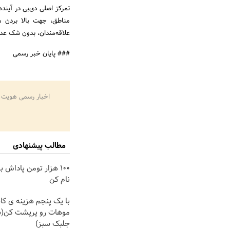
تمرکز اصلی دی‌بی در آیند
مناطق، جهت بالا بردن م
علاقه‌مندان، بدون شک عده 
### پایان خبر رسمی
اخبار رسمی هویت 
مطالب پیشنهادی
100 هزار تومن پاداش ب
نام کن
با یک پنجم هزینه ی ک
موهات رو پرپشت کن(ش
جلبک سبز)