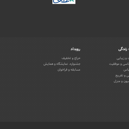
زندگی
رویداد
و زیبایی
حراج و تخفیف
اسی و موفقیت
جشنواره، نمایشگاه و همایش
باس
مسابقه و فراخوان
 و تفریح
یون و منزل