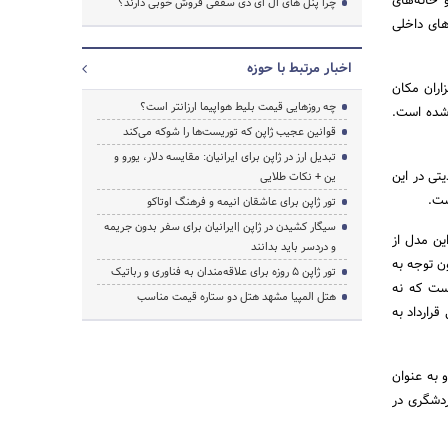
 خانه‌های
چرا پنل های ال ای دی سقفی فروش خوبی دارند؟
های داخلی
اخبار مرتبط با حوزه
زاران مکان
چه روزهایی قیمت بلیط هواپیما ارزانتر است؟
 شده است.
قوانین عجیب ژاپن که توریست‌ها را شوکه می‌کند
تبدیل ارز در ژاپن برای ایرانیان: مقایسه دلار، یورو و
تی در این
ین + نکات طلایی
ست.
تور ژاپن برای عاشقان انیمه و فرهنگ اوتاکو
سیگار کشیدن در ژاپن |ایرانیان برای سفر بدون جریمه
ین مدل از
و دردسر باید بدانند
ن توجه به
تور ژاپن ۵ روزه برای علاقه‌مندان به فناوری و رباتیک
است که نه
هتل المپیا مشهد هتل دو ستاره قیمت مناسب
رارداد به
 به عنوان
ردشگری در