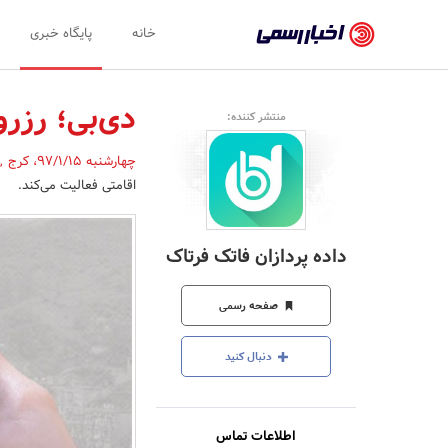
اخبار
خانه
پایگاه خبری
رسمی
-
دی‌بی؛ رزرو
منتشر کننده:
اخبار
چهارشنبه 97/1/15
،
کرج
,
تایید
اقامتی فعالیت می‌کند.
شده
شرکت‌ها،
داده پردازان فاتک فرتاک
سازمان‌ها
و
صفحه رسمی
روابط
دنبال کنید
عمومی‌ها
اطلاعات تماس