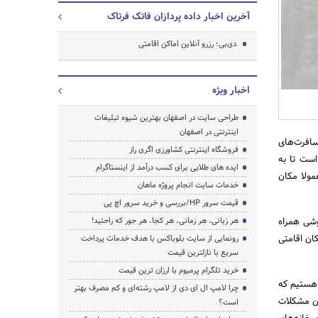
آخرین اخبار داده پردازان فاتک فرتاک
دی‌بی؛ رزرو آنلاین اماکن اقامتی
اخبار ویژه
طراحی سایت در اصفهان بهترین شیوه تبلیغات
جستجو
اینترنتی در اصفهان
سافرت‌های
فروشگاه اینترنتی کشاورزی اگری راز
است تا به
ایده های طلایی برای کسب درآمد از اینستاگرام
مولا مکان
خدمات سایت انجام پروژه ماهان
قیمت سرور HP/بررسی و خرید سرور اچ پی
وشی همراه
هر زبانی، هر زمانی، هر کجا، هر جور که راحتید!
کان اقامتی
رونمایی از سایت بلوباکس با هدف خدمات پرداخت
سریع با نازلترین قیمت
خرید تلگرام پرمیوم با ارزان ترین قیمت
 هستیم که
چرا لامپ ال ای دی از لامپ رشته‌ای و کم مصرف بهتر
ین مشکلات
است؟