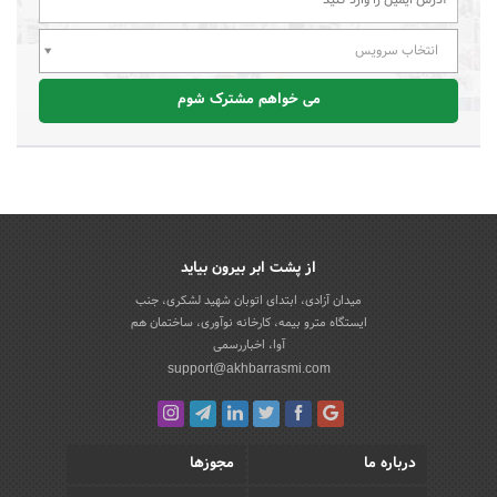
انتخاب سرویس
می خواهم مشترک شوم
از پشت ابر بیرون بیاید
میدان آزادی، ابتدای اتوبان شهید لشکری، جنب
ایستگاه مترو بیمه، کارخانه نوآوری، ساختمان هم
آوا، اخباررسمی
support@akhbarrasmi.com
درباره ما
مجوزها