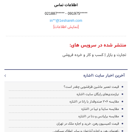
اطلاعات تماس
-
021887*****
091975*****
in**@1eshareh.com
[نمایش اطلاعات]
منتشر شده در سرویس های:
تجارت و بازار
|
کسب و کار و خرده فروشی
آخرین اخبار سایت 1اشاره
قیمت تعمیر ماشین ظرفشویی چقدر است؟
نیازمندی‌های رایگان سایت 1اشاره
مقایسه 206 صندوقدار با رانا در 1اشاره
مقایسه ساینا و تیبا در 1اشاره
مقایسه برلیانس و دنا در 1اشاره
قیمت کمیسیون رهن، خرید و اجاره ملک در تهران
راهنمای رهن و اجاره آپارتمان و سایر املاک مسکونی