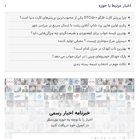
اخبار مرتبط با حوزه
چرا پرینتر کارت فارگو DTC1500 یکی از محبوب‌ترین پرینترهای کارت دنیا است؟
پتاری اولین هایپر پت شاپ آنلاین رشت با ارسال سریع در سراسر شهر
بهترین کیسه خواب برای کوهنوردی و طبیعت‌گردی چه ویژگی‌هایی دارد؟
دیسپلی مرغ سوخاری چیست ؟ معرفی تولید کننده
بهترین تاب کودک در منزل کدام است؟
پارک خودکار خودروهای چینی | در ایران جواب می دهد؟
نکات مهم در انتخاب تسمه بسته بندی
خبرنامه اخبار رسمی
اخبار را با توجه به حوزه موردنظر
در ایمیل خود دریافت کنید