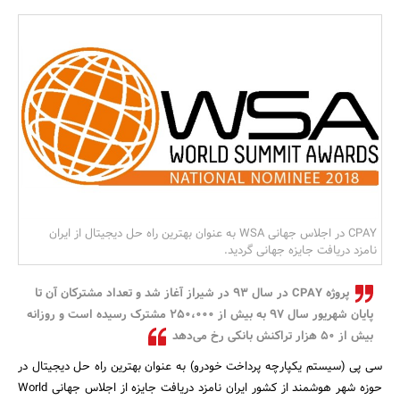
بانک، بیمه و سرمایه
مسکن و ساختمان
CPAY در اجلاس جهانی WSA به عنوان بهترین راه حل دیجیتال از ایران
نامزد دریافت جایزه جهانی گردید.
پروژه CPAY در سال 93 در شیراز آغاز شد و تعداد مشترکان آن تا
پایان شهریور سال 97 به بیش از 250،000 مشترک رسیده است و روزانه
بیش از 50 هزار تراکنش بانکی رخ می‌دهد
سی پی (سیستم یکپارچه پرداخت خودرو) به عنوان بهترین راه حل دیجیتال در
حوزه شهر هوشمند از کشور ایران نامزد دریافت جایزه از اجلاس جهانی World