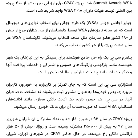
Summit Awards WSA شد. پروژه CPAY برای ارزیابی بین بیش از 400 پروژه
بین المللی توسط هیئت داوران WSA 2018 واجد شرایط شده است.
جوایز اجلاس جهانی (WSA) یک طرح جهانی برای انتخاب نوآوری‌های دیجیتال
است که هر ساله نامزدهای WSA توسط کارشناسان از بین هزاران طرح از بیش
از 180 کشور عضو سازمان ملل متحد انتخاب می‌شوند. کارشناسان WSA هر
سال هشت پروژه را از هر کشور انتخاب می‌کنند.
پلتفرم سی پِی یک راه حل جامع هوشمند برای رسیدگی به این نیازهای یک شهر
جستجو
هوشمند مانند پارکومتر، پارکینگ‌های عمومی و اشتراکی و خدمات پرداخت آنها
و دیگر خدمات مانند پرداخت عوارض و مالیات خودرو است.
استراتژی سی پِی این است که به جای تمرکز بر کاربران، به خودروی کاربران
می‌پردازد، یعنی خودروها به‌ عنوان مشتری ثبت می‌شوند نه مشخصات صاحبان
آنها. در سی پِی، هر خودرو دارای یک اکانت بانکی مجازی مانند اکانت‌های
استاندارد VISA است که صورت‌حساب آن برای مالک خودرو ارسال می‌شود.
پروژه CPAY در سال 93 در شیراز آغاز شد و تعداد مشترکان آن تا پایان شهریور
سال 97 به بیش از 250،000 مشترک رسیده است و روزانه بیش از 50 هزار
تراکنش بانکی رخ می‌دهد. در حال حاضر CPAY در شهرهای تهران، شیراز،