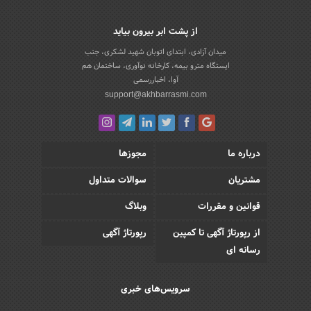
از پشت ابر بیرون بیاید
میدان آزادی، ابتدای اتوبان شهید لشکری، جنب
ایستگاه مترو بیمه، کارخانه نوآوری، ساختمان هم
آوا، اخباررسمی
support@akhbarrasmi.com
درباره ما
مجوزها
مشتریان
سوالات متداول
قوانین و مقررات
وبلاگ
از رپورتاژ آگهی تا کمپین
رپورتاژ آگهی
رسانه ای
سرویس‌های خبری