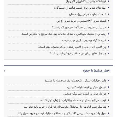
فروشگاه اینترنتی کشاورزی اگری راز
ایده های طلایی برای کسب درآمد از اینستاگرام
خدمات سایت انجام پروژه ماهان
قیمت سرور HP/بررسی و خرید سرور اچ پی
هر زبانی، هر زمانی، هر کجا، هر جور که راحتید!
رونمایی از سایت بلوباکس با هدف خدمات پرداخت سریع با نازلترین قیمت
خرید تلگرام پرمیوم با ارزان ترین قیمت
چرا لامپ ال ای دی از لامپ رشته‌ای و کم مصرف بهتر است؟
چرا پنل های ال ای دی سقفی فروش خوبی دارند؟
اخبار مرتبط با حوزه
وقتی جزئیات سنگی، شخصیت یک ساختمان را میسازد
عوامل موثر بر قیمت لوله گالوانیزه
عوامل موثر بر قیمت بلبرینگ صنعتی
قیمت میلگرد بستر در سه ماه پرالتهاب؛ از زبان تولیدکننده
دوزینگ پمپ اتاترون یا اینجکتا؟ مقایسه‌ای که قبل از خرید باید بخوانید
سیل پات چیست؟ بررسی کامل کاربرد، عملکرد، مزایا، قیمت و خرید سیل پات