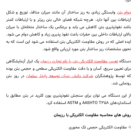
کرد.
دوام بتن
وابستگی زیادی به ریز ساختار آن مانند میزان منافذ، توزیع و شکل
ارتباطات بین آنها دارد. هرچه شبکه فضای خالی بتن ریزتر و با ارتباطات کمتر
باشد نفوذپذیری بتن کاهش می یابد و برعکس یک ساختار متخلخل با میزان
بالای ارتباطات داخلی بین حفرات باعث نفوذ پذیری زیاد و کاهش دوام می شود.
ایده اصلی که در روش مقاومت الکتریکی بتن استفاده می شود این است که به
نحوی مشخصات ریز ساختار بتن مورد ارزیابی واقع شود.
دستگاه
تعیین مقاومت الکتریکی بتن با نام تجاری رزیمان
یک ابزار آزمایشگاهی
جستجو
برای تعیین سریع، آسان و با دقت مقاومت الکتریکی سطحی و حجمی بتن بوده
که توسط پژوهشگران
شرکت دانش بنیان توسعه پایدار سلمان
در روز بتن
رونمایی شد.
از این دستگاه می توان برای سنجش نفوذپذیری یون کلرید در بتن مطابق با
استانداردهای AASHTO T358 و ASTM استفاده کرد.
روش های محاسبه مقاومت الکتریکی با رزیمان
1- مقاومت الکتریکی حجمی تک محوری