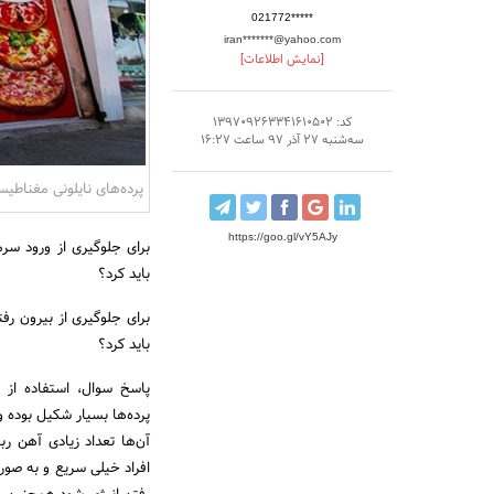
021772*****
iran*******@yahoo.com
[نمایش اطلاعات]
کد: 139709263341610502
سه‌شنبه 27 آذر 97 ساعت 16:27
پرده‌های نایلونی مغناطیس
https://goo.gl/vY5AJy
برای جلوگیری از ورود سر
باید کرد؟
برای جلوگیری از بیرون رف
باید کرد؟
پاسخ سوال، استفاده از
پرده‌ها بسیار شکیل بوده 
آن‌ها تعداد زیادی آهن 
افراد خیلی سریع و به صور