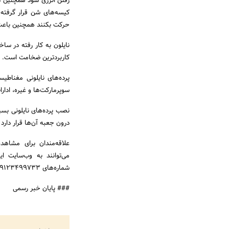
رفتن انرژی شود همچنین در
کیسه‌های شن قرار گرفته ک
حرکت بکنند همچنین باعث م
نایلون به کار رفته در س
کاربردترین ضخامت است.
پرده‌های نایلونی مغناطی
سوپرمارکت‌ها و غیره، ادار
نصب پرده‌های نایلونی بس
درون جعبه آن‌ها قرار دا
علاقه‌مندان برای مشاه
می‌توانند به وب‌سایت ا
شماره‌‌های 09123499733 و 02177212660 اقدام به ثبت سفارش خود کنند.
### پایان خبر رسمی