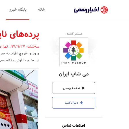
اخبار
خانه
پایگاه خبری
رسمی
-
پرده‌های نا
منتشر کننده:
اخبار
سه‌شنبه 97/9/27
،
تهران
تایید
ورود و خروج افراد به سر
شده
درب‌های نایلونی مغناطیسی
شرکت‌ها،
می شاپ ایران
سازمان‌ها
و
صفحه رسمی
روابط
دنبال کنید
عمومی‌ها
اطلاعات تماس