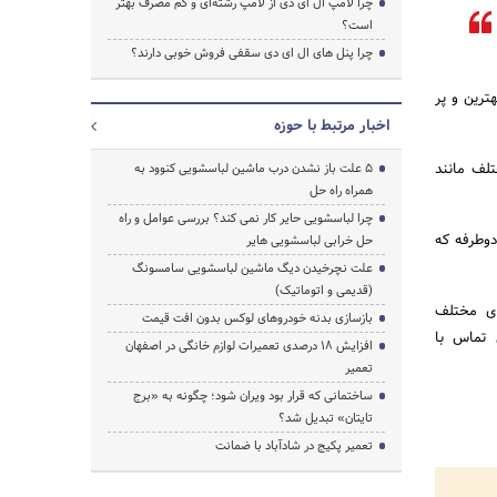
چرا لامپ ال ای دی از لامپ رشته‌ای و کم مصرف بهتر
است؟
چرا پنل های ال ای دی سقفی فروش خوبی دارند؟
فیت و ضخامت‌های مختلفی است که ضخامت 025 بهترین و پر
اخبار مرتبط با حوزه
تلف مانند
5 علت باز نشدن درب ماشین لباسشویی کنوود به
همراه راه حل
چرا لباسشویی حایر کار نمی کند؟ بررسی عوامل و راه
دوطرفه که
حل خرابی لباسشویی هایر
علت نچرخیدن دیگ ماشین لباسشویی سامسونگ
(قدیمی و اتوماتیک)
ای مختلف
بازسازی بدنه خودروهای لوکس بدون افت قیمت
 تماس با
افزایش ۱۸ درصدی تعمیرات لوازم خانگی در اصفهان
تعمیر
ساختمانی که قرار بود ویران شود؛ چگونه به «برج
تایتان» تبدیل شد؟
تعمیر پکیج در شادآباد با ضمانت