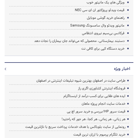
ویژگی های یک مانیتور خوب
قیمت ویدئو پروژکتور ان ای سی NEC
راهنمای خرید گوشی موبایل
مانیتور ویدئو وال سامسونگ Samsung
فرکانس بی‌سیم نیروی انتظامی
دستبند بیمارستانی، محصولی که می‌تواند جان بیماران را نجات دهد
خرید دستگاه کپی برای کافی نت
اخبار ویژه
طراحی سایت در اصفهان بهترین شیوه تبلیغات اینترنتی در اصفهان
فروشگاه اینترنتی کشاورزی اگری راز
ایده های طلایی برای کسب درآمد از اینستاگرام
خدمات سایت انجام پروژه ماهان
قیمت سرور HP/بررسی و خرید سرور اچ پی
هر زبانی، هر زمانی، هر کجا، هر جور که راحتید!
رونمایی از سایت بلوباکس با هدف خدمات پرداخت سریع با نازلترین قیمت
خرید تلگرام پرمیوم با ارزان ترین قیمت