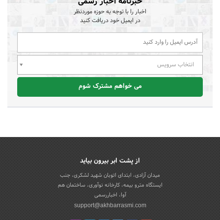
خبرنامه اخبار رسمی
اخبار را با توجه به حوزه موردنظر
در ایمیل خود دریافت کنید
انتخاب سرویس
می خواهم مشترک شوم
از پشت ابر بیرون بیاید
میدان آزادی، ابتدای اتوبان شهید لشکری، جنب
ایستگاه مترو بیمه، کارخانه نوآوری، ساختمان هم
آوا، اخباررسمی
support@akhbarrasmi.com