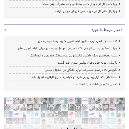
چرا لامپ ال ای دی از لامپ رشته‌ای و کم مصرف بهتر است؟
چرا پنل های ال ای دی سقفی فروش خوبی دارند؟
اخبار مرتبط با حوزه
5 علت باز نشدن درب ماشین لباسشویی کنوود به همراه راه حل
چرا لباسشویی حایر کار نمی کند؟ بررسی عوامل و راه حل خرابی لباسشویی هایر
علت نچرخیدن دیگ ماشین لباسشویی سامسونگ (قدیمی و اتوماتیک)
بازسازی بدنه خودروهای لوکس بدون افت قیمت
افزایش ۱۸ درصدی تعمیرات لوازم خانگی در اصفهان تعمیر
ساختمانی که قرار بود ویران شود؛ چگونه به «برج تایتان» تبدیل شد؟
تعمیر پکیج در شادآباد با ضمانت