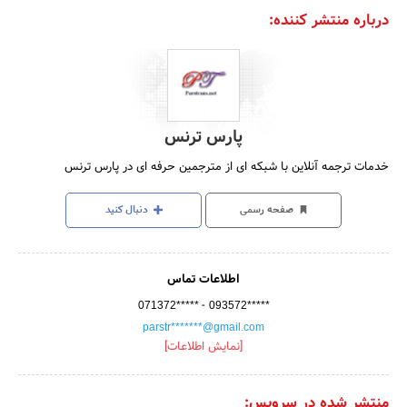
درباره منتشر کننده:
پارس ترنس
خدمات ترجمه آنلاین با شبکه ای از مترجمین حرفه ای در پارس ترنس
صفحه رسمی
دنبال کنید
اطلاعات تماس
-
071372*****
093572*****
parstr*******@gmail.com
[نمایش اطلاعات]
منتشر شده در سرویس: