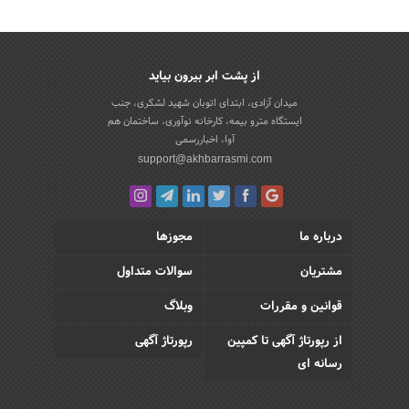
از پشت ابر بیرون بیاید
میدان آزادی، ابتدای اتوبان شهید لشکری، جنب
ایستگاه مترو بیمه، کارخانه نوآوری، ساختمان هم
آوا، اخباررسمی
support@akhbarrasmi.com
درباره ما
مجوزها
مشتریان
سوالات متداول
قوانین و مقررات
وبلاگ
از رپورتاژ آگهی تا کمپین
رپورتاژ آگهی
رسانه ای