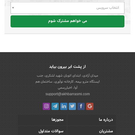
انتخاب سرویس
می خواهم مشترک شوم
از پشت ابر بیرون بیاید
میدان آزادی، ابتدای اتوبان شهید لشکری، جنب
ایستگاه مترو بیمه، کارخانه نوآوری، ساختمان هم
آوا، اخباررسمی
support@akhbarrasmi.com
درباره ما
مجوزها
مشتریان
سوالات متداول