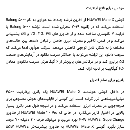
مودمی برای فتح اینترنت
گوشی HUAWEI Mate X از آخرین تراشه چندحالته هوآوی به نام Balong 5000
استفاده می‌کند که در ژانویه ۲۰۱۹ معرفی شده است. تراشه Balong 5000 با
فرایند ۷ نانومتری ساخته شده و از فناوری‌های 2G، 3G، 4G و 5G پشتیبانی
می‌کند و در ضمن، تاخیر و مصرف انرژیِ حاصل از تبادل داده‌ها بین حالت‌های
مختلف را به شکل قابل توجهی کاهش می‌دهد. شرکت هوآوی ادعا می‌کند که
سرعت دانلود این تراشه می‌تواند با حداکثر سرعت دانلود در آزمایش‌های صنعت
5G برابری کند و در فرکانس‌های پایین‌تر از ۶ گیگاهرتز، سرعت دانلودی معادل
۴.۶ گیگابیت بر ثانیه ارائه کند.
باتری‌ برای تمام فصول
در داخل گوشی هوشمند HUAWEI Mate X یک باتری پرظرفیت ۴۵۰۰
میلی‌آمپرساعتی قرار گرفته است. این گوشی از قابلیت‌های هوش مصنوعی برای
صرفه‌جویی در مصرف انرژی استفاده می‌کند و در نتیجه طول عمر باتری بسیار
بالایی در اختیار کاربر می‌گذارد. در حالی که HUAWEI Mate 20 Pro از فناوری
40W HUAWEI SuperCharge بهره می‌برد و می‌تواند ظرف ۳۰ دقیقه ۷۰ درصد
شارژ بگیرد، گوشی HUAWEI Mate X به فناوری پیشرفته‌تر 55W HUAWEI