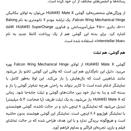
رسانه‌ها و انجمن‌های مختلف از آن خود کرده است.
از ویژگی‌های منحصربه‌فرد گوشی HUAWEI Mate X می‌توان به لولای مکانیکی
Falcon Wing Mechanical Hinge، یک تراشه مودم ۷ نانومتری به نام Balong
5000، باتری ۴۵۰۰ میلی‌آمپرساعتی و فناوری 55W HUAWEI SuperCharge
اشاره کرد. برای بدنه این گوشی هم از یک پرداخت کاملا جدید به نام
«Interstellar blue» استفاده شده است.
هم گوشی، هم تبلت
گوشی HUAWEI Mate X از لولای Falcon Wing Mechanical Hinge بهره
می‌برد. دلیل این نام‌گذاری هم این است که وقتی این گوشی تاشو باز می‌شود
مانند شاهینی است که بال‌هایش را باز می‌کند. این لولا به‌طور کامل با
جستجو
نمایشگر ادغام شده است تا کاربر بتواند به راحتی هرچه تمام‌تر گوشی را باز و
بسته کند و بنا به نیاز خود بین حالت‌های گوشی و تبلت جابه‌جا شود. زمانی
که HUAWEI Mate X باز می‌شود، به یک تبلت ظریف (با ضخامت ۵.۴ میلیمتر)
تبدیل می‌شود که نمایشگری ۸ اینچی دارد و در حالت تاشده، گوشی هوشمندی
با نمایشگر فول‌ویو ۶.۶ اینچی است. نمایشگر این گوشی هوشمند بدون حاشیه
است و هیچ‌گونه بریدگی ندارد و با این هدف طراحی شده که در حالت تماشای
فیلم و بازی، تجربه‌ای فراگیر و مداوم فراهم آورد.