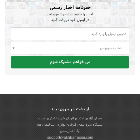
خبرنامه اخبار رسمی
اخبار را با توجه به حوزه موردنظر
در ایمیل خود دریافت کنید
انتخاب سرویس
می خواهم مشترک شوم
از پشت ابر بیرون بیاید
میدان آزادی، ابتدای اتوبان شهید لشکری، جنب
ایستگاه مترو بیمه، کارخانه نوآوری، ساختمان هم
آوا، اخباررسمی
support@akhbarrasmi.com