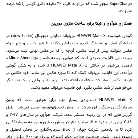
SuperCharge مجهز شده که می‌تواند ظرف ۳۰ دقیقه باتری گوشی را ۸۵ درصد
شارژ کند.
همکاری هوآوی و لایکا برای ساخت ماژول دوربین
گوشی هوشمند HUAWEI Mate X می‌تواند نمایابی دیجیتال (view finder) در
نمایشگر اصلی و نمایشگر ثانوی به نمایش بگذارد تا هم عکاس و هم سوژه
عکس بتوانند پیش از ثبت عکس، آن‌چه را که در عکس نهایی ثبت می‌شود،
ببینند. این قابلیت جدیدی است که هوآوی توسعه داده و «Mirror Shooting»
نامیده می‌شود. در حالتی که HUAWEI Mate X تا شده و به شکل گوشی
درآمده، این قابلیت می‌تواند کمک کند تا سوژه عکس نیز مانند خود عکاس در
فرایند عکاسی مشارکت خلاقانه داشته باشد. برای مثال، وقتی از یک نفر دیگر
می‌خواهید از شما عکس بگیرد، این قابلیت می‌تواند مفید باشد.
HUAWEI Mate X دستاوردی بسیار مهم برای هوآوی است که بدون
سرمایه‌گذاری سنگین این شرکت در بخش تحقیق‌و‌توسعه میسر نمی‌شد. طبق
گزارش‌هایی که در این زمینه منتشر شده، شرکت هوآوی در سال‌های ۲۰۱۷ و
۲۰۱۸ چیزی در حدود ۱۳.۵ میلیارد دلار در بخش تحقیق و توسعه سرمایه‌گذاری
کرده تا به پنجمین شرکت جهان از لحاظ سرمایه‌گذاری در بخش تحقیق و
توسعه تبدیل شود. همچنین هوآوی اعلام کرده که می‌خواهد ۶۰۰ میلیون دلار