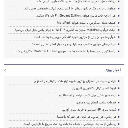
پرداخت هزینه برای استفاده از پتنت‌های 5G هوآوی، الزامی شد
هوآوی با برآورد یک تریلیون یوآنی با ارزش‌ترین شرکت خصوصی چینی شد
هر آن چه باید درباره هوآوی Watch Fit Elegant Edition بدانید
کشف دنیای سرگرمی با تبلت هوآوی MatePad
تبلت هوآوی MatePad مجهز به فناوری Wi-Fi 6 به زودی راهی بازار ایران می‌شود
هوآوی همچنان یکی از برترین تولیدکنندگان دوربین هوشمند است
لپ‌تاپ‌های هوآوی مناسب چه افرادی و چه نوع فعالیت‌هایی است؟
پاسخ‌گویی به پیام‌ها با ساعت هوشمند هوآوی Watch GT 2 Pro امکان‌پذیر شد
اخبار ویژه
طراحی سایت در اصفهان بهترین شیوه تبلیغات اینترنتی در اصفهان
فروشگاه اینترنتی کشاورزی اگری راز
ایده های طلایی برای کسب درآمد از اینستاگرام
خدمات سایت انجام پروژه ماهان
قیمت سرور HP/بررسی و خرید سرور اچ پی
هر زبانی، هر زمانی، هر کجا، هر جور که راحتید!
رونمایی از سایت بلوباکس با هدف خدمات پرداخت سریع با نازلترین قیمت