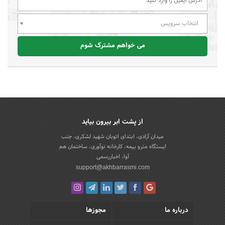
انتخاب سرویس
می خواهم مشترک شوم
از پشت ابر بیرون بیاید
میدان آزادی، ابتدای اتوبان شهید لشکری، جنب
ایستگاه مترو بیمه، کارخانه نوآوری، ساختمان هم
آوا، اخباررسمی
support@akhbarrasmi.com
درباره ما
مجوزها