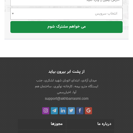
انتخاب سرویس
می خواهم مشترک شوم
از پشت ابر بیرون بیاید
میدان آزادی، ابتدای اتوبان شهید لشکری، جنب
ایستگاه مترو بیمه، کارخانه نوآوری، ساختمان هم
آوا، اخباررسمی
support@akhbarrasmi.com
درباره ما
مجوزها