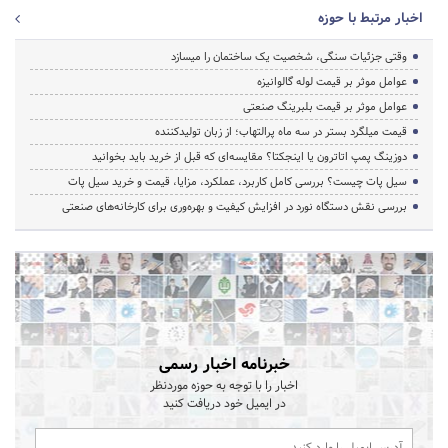
اخبار مرتبط با حوزه
وقتی جزئیات سنگی، شخصیت یک ساختمان را میسازد
عوامل موثر بر قیمت لوله گالوانیزه
عوامل موثر بر قیمت بلبرینگ صنعتی
قیمت میلگرد بستر در سه ماه پرالتهاب؛ از زبان تولیدکننده
دوزینگ پمپ اتاترون یا اینجکتا؟ مقایسه‌ای که قبل از خرید باید بخوانید
سیل پات چیست؟ بررسی کامل کاربرد، عملکرد، مزایا، قیمت و خرید سیل پات
بررسی نقش دستگاه نورد در افزایش کیفیت و بهره‌وری برای کارخانه‌های صنعتی
خبرنامه اخبار رسمی
اخبار را با توجه به حوزه موردنظر
در ایمیل خود دریافت کنید