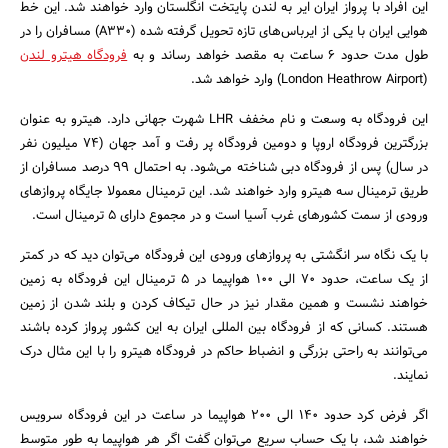
این افراد با پرواز ایران ایر به لندن پایتخت انگلستان وارد خواهند شد. این خط
هوایی ایران با یکی از ایرباس‌های تازه تحویل گرفته شده (A330) مسافران را در
طول مدت حدود 6 ساعت به مقصد خواهد رساند و به
فرودگاه هیترو لندن
(London Heathrow Airport) وارد خواهد شد.
این فرودگاه به وسعت و نام مخفف LHR شهرت جهانی دارد. هیترو به عنوان
بزرگترین فرودگاه اروپا و دومین فرودگاه پر رفت و آمد جهان (74 میلیون نفر
در سال) پس از فرودگاه دبی شناخته می‌شود. به احتمال 99 درصد مسافران از
جستجو
طریق ترمینال سه هیترو وارد خواهند شد. این ترمینال معمولا جایگاه پروازهای
ورودی از سمت کشورهای غرب آسیا است و در مجموع دارای 5 ترمینال است.
با یک نگاه سر انگشتی به پروازهای ورودی این فرودگاه می‌توان دید که در کمتر
از یک ساعت، حدود 70 الی 100 هواپیما در 5 ترمینال این فرودگاه به زمین
خواهند نشست و همین مقدار نیز در حال تیکاف کردن و بلند شدن از زمین
هستند. کسانی که از فرودگاه بین المللی ایران به این کشور پرواز کرده باشند
می‌توانند به راحتی بزرگی و انضباط حاکم در فرودگاه هیترو را با این مثال درک
نمایند.
اگر فرض کرد حدود 140 الی 200 هواپیما در ساعت در این فرودگاه سرویس
خواهند شد، با یک حساب سریع می‌توان گفت اگر هر هواپیما به طور متوسط