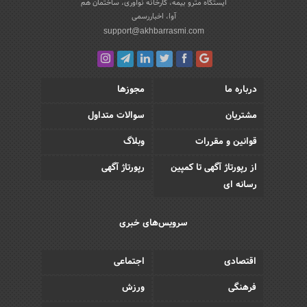
ایستگاه مترو بیمه، کارخانه نوآوری، ساختمان هم
آوا، اخباررسمی
support@akhbarrasmi.com
درباره ما
مجوزها
مشتریان
سوالات متداول
قوانین و مقررات
وبلاگ
از رپورتاژ آگهی تا کمپین
رپورتاژ آگهی
رسانه ای
سرویس‌های خبری
اقتصادی
اجتماعی
فرهنگی
ورزش