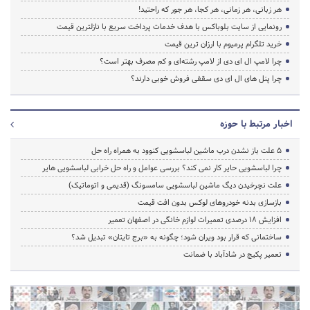
هر زبانی، هر زمانی، هر کجا، هر جور که راحتید!
رونمایی از سایت بلوباکس با هدف خدمات پرداخت سریع با نازلترین قیمت
خرید تلگرام پرمیوم با ارزان ترین قیمت
چرا لامپ ال ای دی از لامپ رشته‌ای و کم مصرف بهتر است؟
چرا پنل های ال ای دی سقفی فروش خوبی دارند؟
اخبار مرتبط با حوزه
5 علت باز نشدن درب ماشین لباسشویی کنوود به همراه راه حل
چرا لباسشویی حایر کار نمی کند؟ بررسی عوامل و راه حل خرابی لباسشویی هایر
علت نچرخیدن دیگ ماشین لباسشویی سامسونگ (قدیمی و اتوماتیک)
بازسازی بدنه خودروهای لوکس بدون افت قیمت
افزایش ۱۸ درصدی تعمیرات لوازم خانگی در اصفهان تعمیر
ساختمانی که قرار بود ویران شود؛ چگونه به «برج تایتان» تبدیل شد؟
تعمیر پکیج در شادآباد با ضمانت