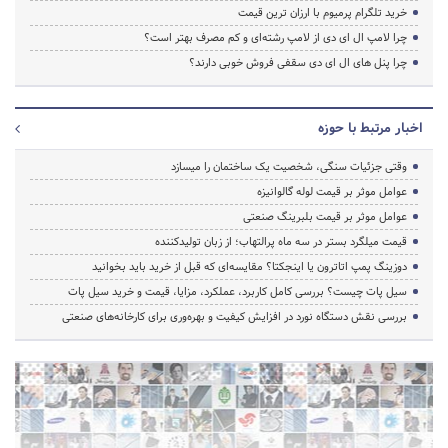
خرید تلگرام پرمیوم با ارزان ترین قیمت
چرا لامپ ال ای دی از لامپ رشته‌ای و کم مصرف بهتر است؟
چرا پنل های ال ای دی سقفی فروش خوبی دارند؟
اخبار مرتبط با حوزه
وقتی جزئیات سنگی، شخصیت یک ساختمان را میسازد
عوامل موثر بر قیمت لوله گالوانیزه
عوامل موثر بر قیمت بلبرینگ صنعتی
قیمت میلگرد بستر در سه ماه پرالتهاب؛ از زبان تولیدکننده
دوزینگ پمپ اتاترون یا اینجکتا؟ مقایسه‌ای که قبل از خرید باید بخوانید
سیل پات چیست؟ بررسی کامل کاربرد، عملکرد، مزایا، قیمت و خرید سیل پات
بررسی نقش دستگاه نورد در افزایش کیفیت و بهره‌وری برای کارخانه‌های صنعتی