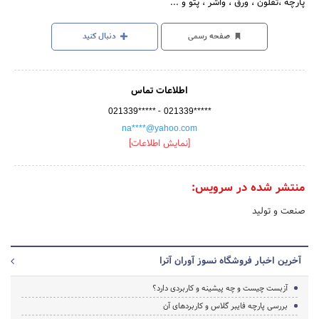
پارچه ،تفلون ، ورق ، واشر ، پتو و ...
صفحه رسمی
دنبال کنید
اطلاعات تماس
-
021339*****
021339*****
na****@yahoo.com
[نمایش اطلاعات]
منتشر شده در سرویس:
صنعت و تولید
آخرین اخبار فروشگاه نسوز آوران آترا
آزبست چیست و چه پیشینه و کاربردی دارد؟
بررسی پارچه فایبر گلاس و کاربردهای آن