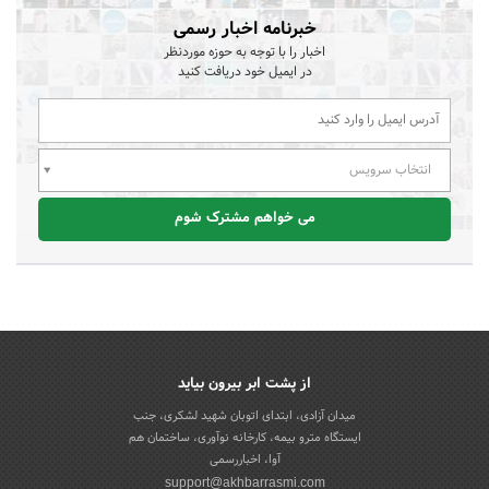
خبرنامه اخبار رسمی
اخبار را با توجه به حوزه موردنظر
در ایمیل خود دریافت کنید
انتخاب سرویس
می خواهم مشترک شوم
از پشت ابر بیرون بیاید
میدان آزادی، ابتدای اتوبان شهید لشکری، جنب
ایستگاه مترو بیمه، کارخانه نوآوری، ساختمان هم
آوا، اخباررسمی
support@akhbarrasmi.com