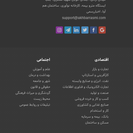
ایستگاه مترو بیمه، کارخانه نوآوری، ساختمان هم
آوا، اخباررسمی
support@akhbarrasmi.com
اقتصادی
اجتماعی
تجارت و بازار
علم و آموزش
کارآفرینی و استارتاپ
بهداشت و درمان
نفت، انرژی و صنایع وابسته
شهر و جامعه
تجارت الکترونیک و فناوری اطلاعات
حقوقی و قانون
صنعت و تولید
گردشگری و میراث فرهنگی
کسب و کار و خرده فروشی
محیط زیست
صنایع غذایی و کشاورزی
تبلیغات و روابط عمومی
کار و استخدام
بانک، بیمه و سرمایه
مسکن و ساختمان