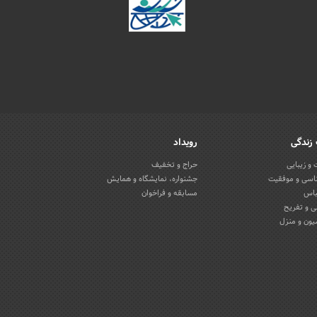
زندگی
رویداد
و زیبایی
حراج و تخفیف
اسی و موفقیت
جشنواره، نمایشگاه و همایش
باس
مسابقه و فراخوان
 و تفریح
یون و منزل