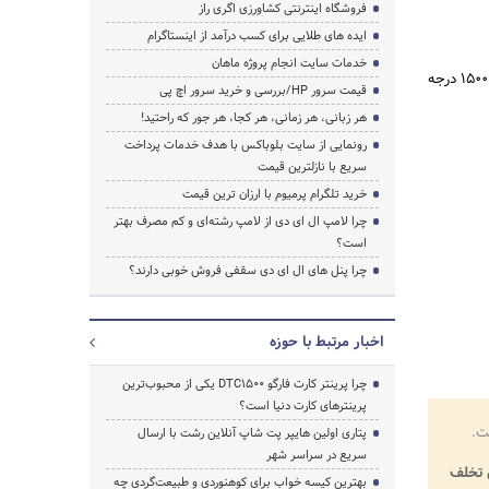
فروشگاه اینترنتی کشاورزی اگری راز
ایده های طلایی برای کسب درآمد از اینستاگرام
خدمات سایت انجام پروژه ماهان
پارچه فایبر گلاس بخاطر استفاده از نخ‌های حرارت بالا بسیار مناسب برای محیط‌هایی با درجه حرارت بالا حتی تا ۱۵۰۰ درجه
قیمت سرور HP/بررسی و خرید سرور اچ پی
هر زبانی، هر زمانی، هر کجا، هر جور که راحتید!
رونمایی از سایت بلوباکس با هدف خدمات پرداخت
سریع با نازلترین قیمت
خرید تلگرام پرمیوم با ارزان ترین قیمت
چرا لامپ ال ای دی از لامپ رشته‌ای و کم مصرف بهتر
است؟
چرا پنل های ال ای دی سقفی فروش خوبی دارند؟
اخبار مرتبط با حوزه
چرا پرینتر کارت فارگو DTC1500 یکی از محبوب‌ترین
پرینترهای کارت دنیا است؟
ت.
پتاری اولین هایپر پت شاپ آنلاین رشت با ارسال
سریع در سراسر شهر
تخلف
بهترین کیسه خواب برای کوهنوردی و طبیعت‌گردی چه