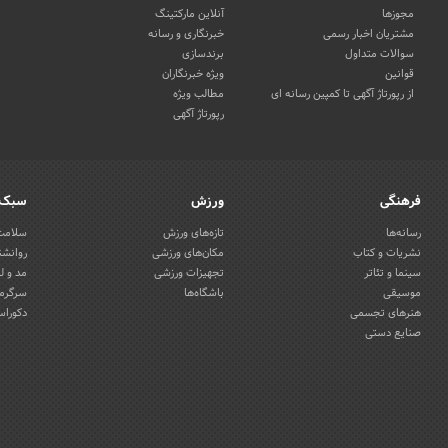
مجوزها
آنلاین مارکتینگ
مشتریان اخبار رسمی
خبرنگاری و رسانه
سوالات متداول
برندسازی
قوانین
ویژه خبرنگاران
از رپورتاژ آگهی تا کمپین رسانه ای
مطالب ویژه
رپورتاژ آگهی
فرهنگی
ورزش
سبک 
رسانه‌ها
تازه‌های ورزش
سلامت 
نشریات و کتاب
مکان‌های ورزشی
روانشن
سینما و تئاتر
تجهیزات ورزشی
مد و ل
موسیقی
باشگاه‌ها
سرگرمی
هنرهای تجسمی
دکوراس
صنایع دستی