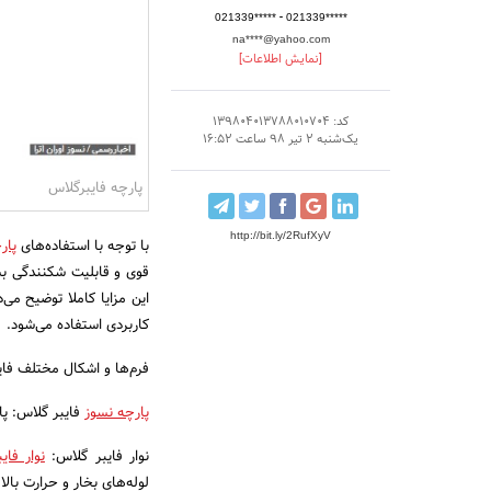
-
021339*****
021339*****
na****@yahoo.com
[نمایش اطلاعات]
کد: 139804013788010704
یک‌شنبه 2 تیر 98 ساعت 16:52
پارچه فایبرگلاس
http://bit.ly/2RufXyV
با توجه با استفاده‌های
پار
قوی و قابلیت شکنندگی بس
این مزایا کاملا توضیح می‌
کاربردی استفاده می‌شود.
فرم‌ها و اشکال مختلف فایب
پارچه نسوز
فایبر گلاس: پار
نوار فایبر گلاس:
نوار فای
لوله‌های بخار و حرارت بالا