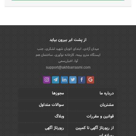
از پشت ابر بیرون بیاید
میدان آزادی، ابتدای اتوبان شهید لشکری، جنب
ایستگاه مترو بیمه، کارخانه نوآوری، ساختمان هم
آوا، اخباررسمی
support@akhbarrasmi.com
درباره ما
مجوزها
مشتریان
سوالات متداول
قوانین و مقررات
وبلاگ
از رپورتاژ آگهی تا کمپین
رپورتاژ آگهی
رسانه ای