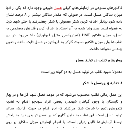
بانک، بیمه و سرمایه
فاکتورهای متنوعی در آزمایش‌های کیفی
عسل
طبیعی وجود دارد که یکی از آنها
میزان ساکارز عسل است. در صورتی که مقدار ساکارز بیشتر از 8 درصد نشان
مسکن و ساختمان
داده شود بیانگر اضافه کردن شکر معمولی یا شکر چغندرقند یا حتی شهد ذرت
به همراه اسید هیدرولیز شده به آن است. با اضافه کردن قندهای مصنوعی به
عسل، میزان فاکتور HMF (هیدروکسی متیل فورفورال) بالا می‌رود. در این
تقلب‌ها ولی میزان فاکتور نسبت گلوکز به فروکتوز در عسل ثابت مانده و تغییر
چندانی نخواهد داشت.
روش‌های تقلب در تولید عسل
معمولا شیوه تقلب در تولید عسل به دو گونه زیر است:
1. تغذیه زنبورعسل با شکر
این عمل زمانی تقلب محسوب می‌شود که در موعد فصل شهد گل‌ها و در بهار
و تابستان با وجود گیاهان شهددار، بعضی افراد سودجو اقدام به تغذیه
کندوهای زنبور با شربت شکر می‌کنند که این اقدام در جهت افزایش میزان
تولید عسل است. این تقلب به دلیل آثاری که بر عسل تولیدی دارد به راحتی
توسط آزمایش‌ها قابل ردیابی است. با انجام آزمایش میزان ساکارز بر روی