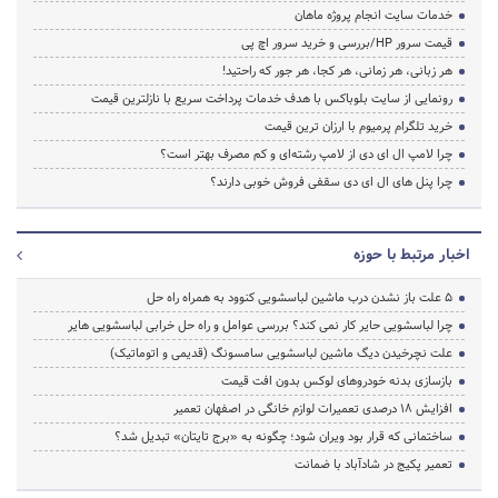
خدمات سایت انجام پروژه ماهان
قیمت سرور HP/بررسی و خرید سرور اچ پی
هر زبانی، هر زمانی، هر کجا، هر جور که راحتید!
رونمایی از سایت بلوباکس با هدف خدمات پرداخت سریع با نازلترین قیمت
خرید تلگرام پرمیوم با ارزان ترین قیمت
چرا لامپ ال ای دی از لامپ رشته‌ای و کم مصرف بهتر است؟
چرا پنل های ال ای دی سقفی فروش خوبی دارند؟
اخبار مرتبط با حوزه
5 علت باز نشدن درب ماشین لباسشویی کنوود به همراه راه حل
چرا لباسشویی حایر کار نمی کند؟ بررسی عوامل و راه حل خرابی لباسشویی هایر
علت نچرخیدن دیگ ماشین لباسشویی سامسونگ (قدیمی و اتوماتیک)
بازسازی بدنه خودروهای لوکس بدون افت قیمت
افزایش ۱۸ درصدی تعمیرات لوازم خانگی در اصفهان تعمیر
ساختمانی که قرار بود ویران شود؛ چگونه به «برج تایتان» تبدیل شد؟
تعمیر پکیج در شادآباد با ضمانت