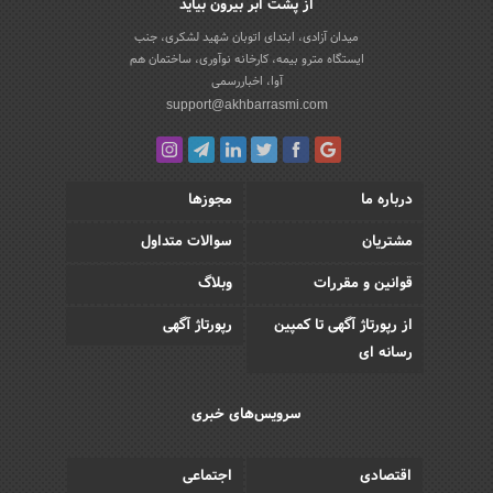
از پشت ابر بیرون بیاید
میدان آزادی، ابتدای اتوبان شهید لشکری، جنب
ایستگاه مترو بیمه، کارخانه نوآوری، ساختمان هم
آوا، اخباررسمی
support@akhbarrasmi.com
درباره ما
مجوزها
مشتریان
سوالات متداول
قوانین و مقررات
وبلاگ
از رپورتاژ آگهی تا کمپین
رپورتاژ آگهی
رسانه ای
سرویس‌های خبری
اقتصادی
اجتماعی