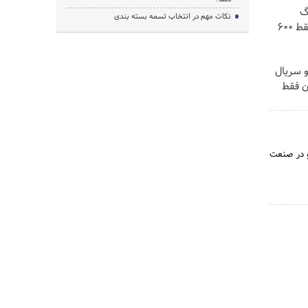
! 3000گیگ
نکات مهم در انتخاب تسمه بسته بندی
اینترنت خانگی 180 روزه فقط 600
و سریال
ن فقط
و در صنعت