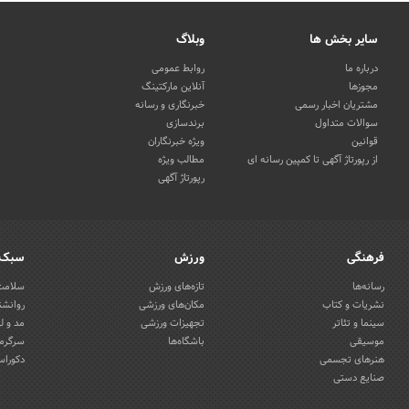
سایر بخش ها
وبلاگ
درباره ما
روابط عمومی
مجوزها
آنلاین مارکتینگ
مشتریان اخبار رسمی
خبرنگاری و رسانه
سوالات متداول
برندسازی
قوانین
ویژه خبرنگاران
از رپورتاژ آگهی تا کمپین رسانه ای
مطالب ویژه
رپورتاژ آگهی
فرهنگی
ورزش
سبک 
رسانه‌ها
تازه‌های ورزش
سلامت 
نشریات و کتاب
مکان‌های ورزشی
روانشن
سینما و تئاتر
تجهیزات ورزشی
مد و ل
موسیقی
باشگاه‌ها
سرگرمی
هنرهای تجسمی
دکوراس
صنایع دستی