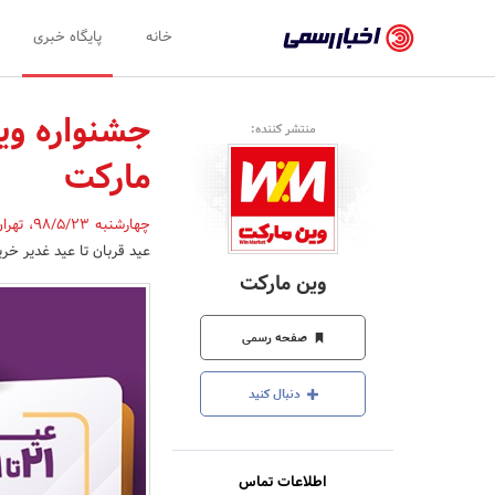
اخبار
خانه
پایگاه خبری
رسمی
-
جشنواره ویژ
منتشر کننده:
اخبار
مارکت
تایید
شده
چهارشنبه 98/5/23
،
تهرا
عید قربان تا عید غدیر خری
شرکت‌ها،
وین مارکت
سازمان‌ها
و
صفحه رسمی
روابط
دنبال کنید
عمومی‌ها
اطلاعات تماس