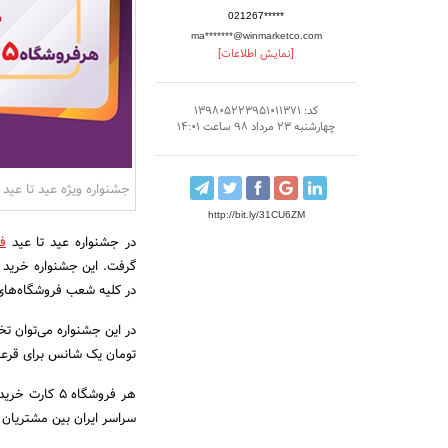
021267*****
ma*******@winmarketco.com
[نمایش اطلاعات]
کد: 139805223951011371
چهارشنبه 23 مرداد 98 ساعت 14:01
جشنواره ویژه عید تا عید 
http://bit.ly/31CU6ZM
در جشنواره عید تا عید
ف
در کلیه شعب فروشگاه‌های 
تومان یک شانس برای قر
سراسر ایران بین مشتریان وین مارکت قر