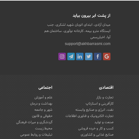
از پشت ابر بیرون بیاید
میدان آزادی، ابتدای اتوبان شهید لشکری، جنب
ایستگاه مترو بیمه، کارخانه نوآوری، ساختمان هم
آوا، اخباررسمی
support@akhbarrasmi.com
اقتصادی
اجتماعی
تجارت و بازار
علم و آموزش
کارآفرینی و استارتاپ
بهداشت و درمان
نفت، انرژی و صنایع وابسته
شهر و جامعه
تجارت الکترونیک و فناوری اطلاعات
حقوقی و قانون
صنعت و تولید
گردشگری و میراث فرهنگی
کسب و کار و خرده فروشی
محیط زیست
صنایع غذایی و کشاورزی
تبلیغات و روابط عمومی