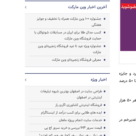
آخرین اخبار وین مارکت
جشنواره 100 وین مارکت همراه با تخفیف و جوایز
هفتگی
کسب مدال طلا برای ایران در مسابقات شوتوکان با
جستجو
حمایت فروشگاه وین مارکت
جشنواره ویژه عید تا عید فروشگاه زنجیره‌ای وین
مارکت
معرفی فروشگاه زنجیره‌ای وین مارکت
د و جایزه
اخبار ویژه
گرفت. این جشنواره خرید که به بهانه اعیاد مهم مسلمانان برگزار می‌شود شامل بیش از 50 قلم کالا با تخفیف تا 50 درصد
طراحی سایت در اصفهان بهترین شیوه تبلیغات
اینترنتی در اصفهان
در این جشنواره می‌توان تخفیف خرید و به ازای هر 50 هزار تومان یک کوپن قرعه کشی از فروشنده دریافت کرد. هر 50 هزار
فروشگاه اینترنتی کشاورزی اگری راز
ایده های طلایی برای کسب درآمد از اینستاگرام
61 کارت خرید در روز عید غدیرخم در
خدمات سایت انجام پروژه ماهان
قیمت سرور HP/بررسی و خرید سرور اچ پی
هر زبانی، هر زمانی، هر کجا، هر جور که راحتید!