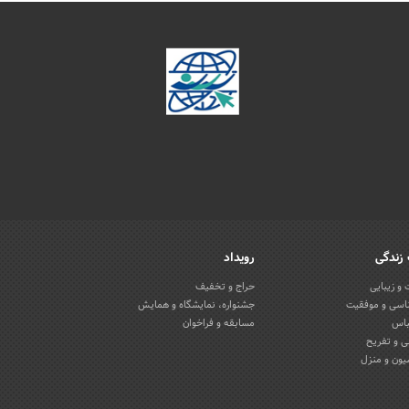
زندگی
رویداد
و زیبایی
حراج و تخفیف
اسی و موفقیت
جشنواره، نمایشگاه و همایش
باس
مسابقه و فراخوان
 و تفریح
یون و منزل