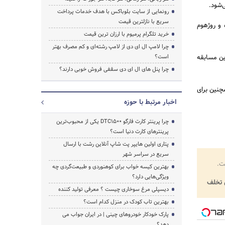
رونمایی از سایت بلوباکس با هدف خدمات پرداخت
سریع با نازلترین قیمت
 و روژهوم
خرید تلگرام پرمیوم با ارزان ترین قیمت
چرا لامپ ال ای دی از لامپ رشته‌ای و کم مصرف بهتر
این مسابقه
است؟
چرا پنل های ال ای دی سقفی فروش خوبی دارند؟
چنین برای
اخبار مرتبط با حوزه
چرا پرینتر کارت فارگو DTC1500 یکی از محبوب‌ترین
پرینترهای کارت دنیا است؟
پتاری اولین هایپر پت شاپ آنلاین رشت با ارسال
سریع در سراسر شهر
ت.
بهترین کیسه خواب برای کوهنوردی و طبیعت‌گردی چه
ویژگی‌هایی دارد؟
تخلف
دیسپلی مرغ سوخاری چیست ؟ معرفی تولید کننده
بهترین تاب کودک در منزل کدام است؟
پارک خودکار خودروهای چینی | در ایران جواب می
دهد؟