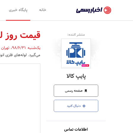
اخبار
خانه
پایگاه خبری
رسمی
-
قیمت روز لو
منتشر کننده:
اخبار
یک‌شنبه 98/6/31
،
تهران
تایید
می‌گیرد. لوله‌های فلزی ان
شده
شرکت‌ها،
پایپ کالا
سازمان‌ها
و
صفحه رسمی
روابط
دنبال کنید
عمومی‌ها
اطلاعات تماس