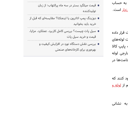
ه به حساب
قیمت میلگرد بستر در سه ماه پرالتهاب؛ از زبان
زدار
است.
تولیدکننده
دوزینگ پمپ اتاترون یا اینجکتا؟ مقایسه‌ای که قبل از
خرید باید بخوانید
سیل پات چیست؟ بررسی کامل کاربرد، عملکرد، مزایا،
 قرار داده
قیمت و خرید سیل پات
 لوله‌های
بررسی نقش دستگاه نورد در افزایش کیفیت و
پایپ کالا
بهره‌وری برای کارخانه‌های صنعتی
ارجی لوله
امت‌ها در
ود کنند که
م از
لوله و
به نشانی