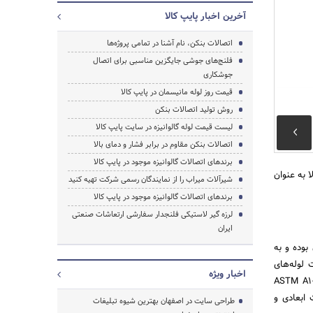
آخرین اخبار پایپ کالا
اتصالات بنکن، نام آشنا در تمامی پروژه‌ها
فلنج‌های جوشی جایگزین مناسبی برای اتصال
جوشکاری
قیمت روز لوله مانیسمان در پایپ کالا
روش تولید اتصالات بنکن
لیست قیمت لوله گالوانیزه در سایت پایپ کالا
جستجو
اتصالات بنکن مقاوم در برابر فشار و دمای بالا
برندهای اتصالات گالوانیزه موجود در پایپ کالا
 به عنوان
شیرآلات میراب را از نمایندگان رسمی شرکت تهیه کنید
برندهای اتصالات گالوانیزه موجود در پایپ کالا
لرزه گیر لاستیکی فلنجدار سفارشی ارتعاشات صنعتی
ایران
بوده و به
لوله‌های
اخبار ویژه
ردهای ASTM A106,ASTM A53,API 5L
مشخصات ابعادی و
طراحی سایت در اصفهان بهترین شیوه تبلیغات