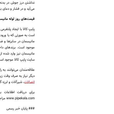
نداشتن درز جوش در بدنه 
می‌آید و در فشار و دمای 
قیمت‌های روز لوله مانیسم
پایپ کالا با ایجاد پلتفرم
است به صورتی که با ورود 
مانیسمان در سایزها و ضخ
موجود است. برندهای داخل
مانیسمان نیز وارد شده ا
سایت پایپ کالا موجود اس
علاقه‌مندان می‌توانند به 
دیگر نیاز به صرف وقت زیا
اتصالات
، شیرآلات و لرزه گ
برای دریافت اطلاعات ب
www.pipekala.com مراجعه و یا با شماره 02155696808 تماس حاصل کرد..
### پایان خبر رسمی