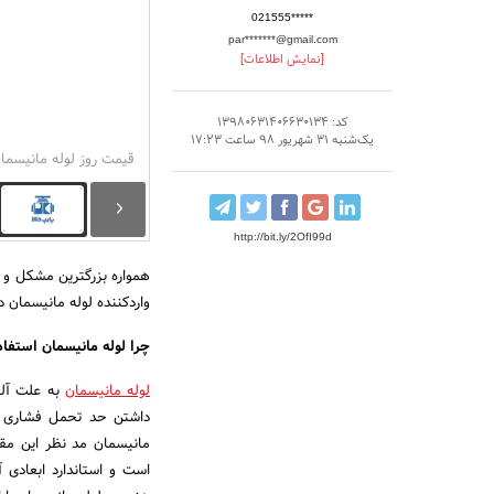
021555*****
par*******@gmail.com
[نمایش اطلاعات]
کد: 13980631406630134
یک‌شنبه 31 شهریور 98 ساعت 17:23
قیمت روز لوله مانیسمان
http://bit.ly/2OfI99d
همواره بزرگترین مشکل و 
واردکننده لوله مانیسمان
چرا لوله مانیسمان استفاد
لوله مانیسمان
به علت آلیا
داشتن حد تحمل فشاری و 