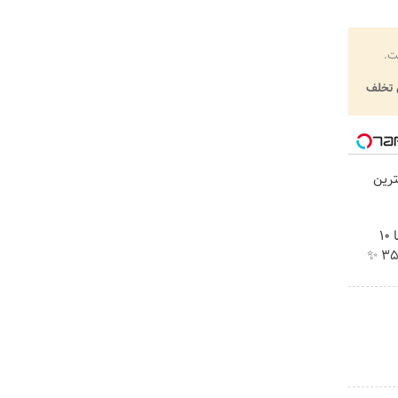
ت.
تخلف
رین
جراحی زیبایی پلک پایین با 10