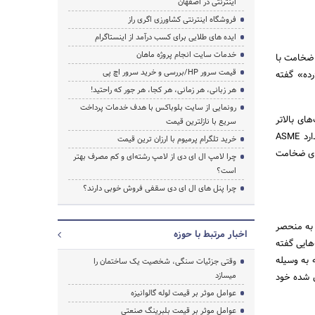
اینترنتی در اصفهان
فروشگاه اینترنتی کشاورزی اگری راز
ایده های طلایی برای کسب درآمد از اینستاگرام
خدمات سایت انجام پروژه ماهان
گیرند و از نظر ضخامت با
قیمت سرور HP/بررسی و خرید سرور اچ پی
سی به آن «رده» گفته
هر زبانی، هر زمانی، هر کجا، هر جور که راحتید!
رونمایی از سایت بلوباکس با هدف خدمات پرداخت
رده 80، رده 160 است که ضخامت‌های بالاتر
سریع با نازلترین قیمت
بیشتر مورد مصرف پروژه‌های صنعتی از قبیل نیروگاه، نفت و گاز و پتروشیمی است. با توجه به جدول استاندارد ASME
خرید تلگرام پرمیوم با ارزان ترین قیمت
مشخص می‌شود. به طور مثال لوله مانیسمان سایز 1 اینچ و ضخامت رده 40 دارای ضخامت
چرا لامپ ال ای دی از لامپ رشته‌ای و کم مصرف بهتر
است؟
چرا پنل های ال ای دی سقفی فروش خوبی دارند؟
 به منحصر
اخبار مرتبط با حوزه
‌هایی گفته
 به وسیله
وقتی جزئیات سنگی، شخصیت یک ساختمان را
میسازد
 شده خود
عوامل موثر بر قیمت لوله گالوانیزه
عوامل موثر بر قیمت بلبرینگ صنعتی