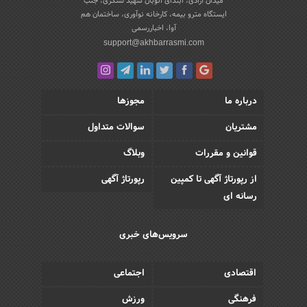
میدان آزادی، ابتدای اتوبان شهید لشکری، جنب
ایستگاه مترو بیمه، کارخانه نوآوری، ساختمان هم
آوا، اخباررسمی
support@akhbarrasmi.com
درباره ما
مجوزها
مشتریان
سوالات متداول
قوانین و مقررات
وبلاگ
از رپورتاژ آگهی تا کمپین
رپورتاژ آگهی
رسانه ای
سرویس‌های خبری
اقتصادی
اجتماعی
فرهنگی
ورزش