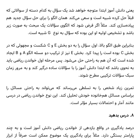
یعنی دانش آموز ابتدا متوجه خواهد شد یک سؤال به کدام دسته از سوالاتی که
قبلاً حل کرده شبیه است و سعی می‌کند همان الگو را برای حل سؤال جدید هم
پیاده‌سازی کند. مثلاً اگر فرض شود که الگوی سؤالات یک مبحث به صورت زیر
باشد و تشخیص اولیه او این بوده که سؤال به نوع G شبیه است.
بنابراین طبق الگو بالا، اول سؤال را به دو بخش E و C شکست و مجهولی که در
بخش C بوده است را پیدا کرد. بخش E نیز از ترکیب دو مسله الگو A و B ایجاد
شده است که آن هم به راحتی حل می‌شود. پس مرحله اول خواندن ریاضی باید
به نحوی باشد که ابتدا دانش آموز را با سؤالات ساده درگیر کند و به مرور زمان
سبک سؤالات ترکیبی مطرح شوند.
تمرین زیاد شخص را به تسلطی می‌رساند که می‌تواند به راحتی مسائل را
براساس مسائل هم‌خانوده‌ خودش تحلیل کند. این نوع خواندن ریاضی در درسی
مانند آمار و احتمالات بسیار مؤثر است.
8. درس بدهید
درصد یادگیری در واقع بازدهی از خواندن ریاضی دانش آموز است و به چند
پارامتر بستگی دارد. مثلاً برای یادگیری یک موضوع ممکن است صرفاً از ابزار