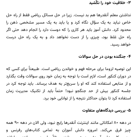
3- خلاقیت خود را نکُشید
نداشتن معلم آنقدرها هم بد نیست. زیرا در حل مسائل ریاضی فقط از راه حل
خاص نباید به یک سؤال نگاه کرد و یا باید به یک مسیر مشخصی ذهن‌ را
محدود کرد. دانش آموز باید هر کاری را که دوست دارد را انجام دهد حتی اگر
جستجو
راه حل غلط بود، چیزی را از دست نخواهد داد و به یک راه حل درست
خواهد رسید.
4- جنگنده بودن در حل سوالات
این توصیه لزوما برای مرحله‌ فهم و خواندن ریاضی است. طبیعتاً برای کسی که
در دوران کنکور است، لازم است با توجه به زمان خود روی سوالات وقت بگذارد
و از منابعی استفاده کند که او را سریع‌تر به هدف بر‌ساند. باید توجه کرد در
جلسه کنکور بیش از حد جنگجو نبود! حتماً باید از تکنیک مدیریت زمان
استفاده کرد تا بتوان حداکثر نتیجه را از توانایی‌ خود برد.
5- بررسی دیدگاه‌های متفاوت
در دهه 80 امکاناتی مانند اینترنت آنقدرها رایج نبود، ولی الان در دهه 90 همه
چیز فرق می‌کند. امروزه دانش آموزان به تمامی کتاب‌های رفرنس و