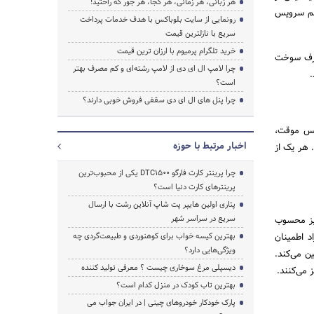
هر زبانی، هر زمانی، هر کجا، هر جور که راحتید!
نظم سرویس
رونمایی از سایت بلوباکس با هدف خدمات پرداخت
سریع با نازلترین قیمت
خرید تلگرام پرمیوم با ارزان ترین قیمت
مصرف سوخت
چرا لامپ ال ای دی از لامپ رشته‌ای و کم مصرف بهتر
.
است؟
چرا پنل های ال ای دی سقفی فروش خوبی دارند؟
ویس موقت،
اخبار مرتبط با حوزه
 هر یک از
چرا پرینتر کارت فارگو DTC1500 یکی از محبوب‌ترین
پرینترهای کارت دنیا است؟
پتاری اولین هایپر پت شاپ آنلاین رشت با ارسال
سریع در سراسر شهر
نیز محسوب
د اطمینان
بهترین کیسه خواب برای کوهنوردی و طبیعت‌گردی چه
ویژگی‌هایی دارد؟
ن می‌کند.
دیسپلی مرغ سوخاری چیست ؟ معرفی تولید کننده
 می‌کنند.
بهترین تاب کودک در منزل کدام است؟
پارک خودکار خودروهای چینی | در ایران جواب می