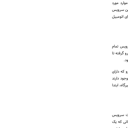
وارد مورد
این سرویس
ی اتومبیل
ویس تمام
 گرفته تا
د.
و که دارای
جود دارند
اه، ابتدا
مت سرویس
اتی که یک