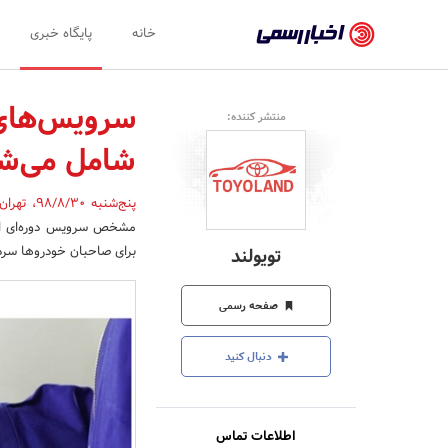
اخبار
خانه
پایگاه خبری
رسمی
-
سرویس‌های 
منتشر کننده:
اخبار
شامل می‌ش
تایید
شده
پنج‌شنبه 98/8/30
،
تهرا
مشخص سرویس دوره‌ای انجا
شرکت‌ها،
برای صاحبان خودروها سردر
تویولند
سازمان‌ها
و
صفحه رسمی
روابط
دنبال کنید
عمومی‌ها
اطلاعات تماس