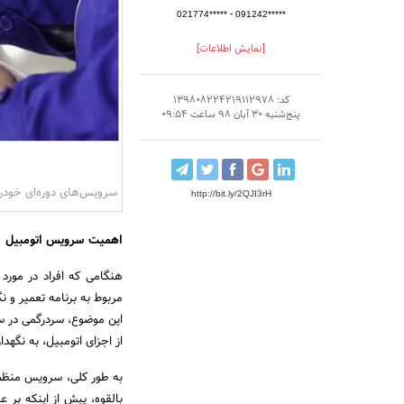
-
021774*****
091242*****
[نمایش اطلاعات]
کد: 139808224219112978
پنج‌شنبه 30 آبان 98 ساعت 09:54
سرویس‌های دوره‌ای خودر
http://bit.ly/2QJI3rH
اهمیت سرویس اتومبیل
هنگامی که افراد در مورد
مربوط به برنامه تعمیر و ن
این موضوع، سردرگمی در س
از اجزای اتومبیل، به نگهدا
به طور کلی، سرویس منظم 
بالقوه، پیش از اینکه بر ع