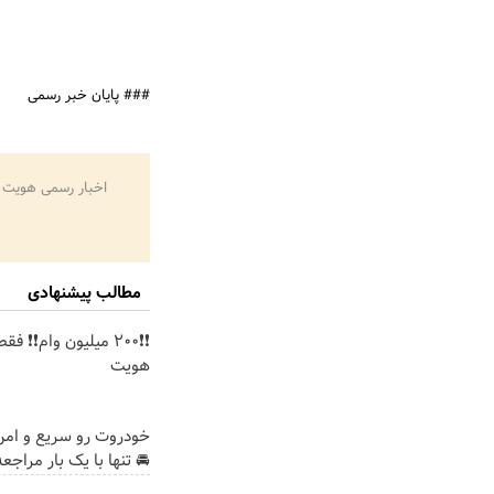
### پایان خبر رسمی
اخبار رسمی هویت 
مطالب پیشنهادی
❗❗200 میلیون وام❗❗ فق
هویت
خودروت رو سریع و ام
🚘 تنها با یک بار مراجعه