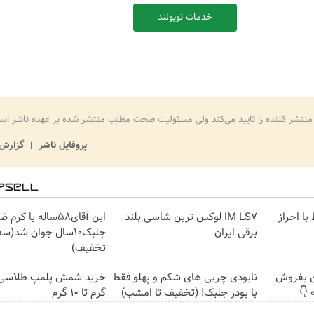
خدمات تویولند
منتشر کننده را تایید می‌کند ولی مسئولیت صحت مطلب منتشر شده بر عهده ناشر اس
پروفایل ناشر
گزارش 
ط با احراز
IM LS7 لوکس ترین شاسی بلند
این آقای58ساله با 
برقی ایران
جلبک10سال جوان شد(س
تخفیف)
ن بفروش
نابودی چربی های شکم و پهلو فقط
 👇
با پودر جلبک! (تخفیف تا امشب)
گرم تا ۱۰ گرم