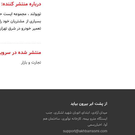
درباره منتشر کننده:
تویولند ، مجموعه ایست حر
بسیاری از مشتریان خود ر
تعمیر خودرو در شرق تهرا
منتشر شده در سروی
تجارت و بازار
از پشت ابر بیرون بیاید
میدان آزادی، ابتدای اتوبان شهید لشکری، جنب
ایستگاه مترو بیمه، کارخانه نوآوری، ساختمان هم
آوا، اخباررسمی
support@akhbarrasmi.com