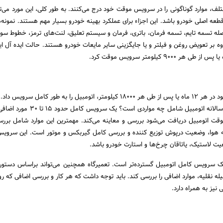
ختلف، موارد گوناگونی را در سرویس موقت خود درج می‌کنند. به طور کلی، این مورد می‌ت
زرسی چشمی حدود 35 قطعه اصلی خودرو باشد. این اجزاء برای عملکرد بهینه خودرو بسیار مهم هستند. نمونه
عبارتند از: ABS ، فاصله تسمه تایم، تسمه فرمان، باتری، فرمان و سیستم تعلیق، لنت‌های ترمز، خطوط
لاوه بر تعویض روغن و فیلتر و یا جایگزینی سایر مایعات خودرو هستند. حالت ایده آل ا
90 کیلومتر سرویس موقت کرد.
در حال حاضر توصیه می‌شود در هر 12 ماه یا پس از طی هر 18000 کیلومتر، اتومبیل را به طور کام
اینجاست که یک سرویس سالانه اتومبیل شامل چه مواردی است
ت اتومبیل دریافت می‌شود بررسی و معاینه می‌کند. مهمترین این موارد شامل بر
ه هوا، وضعیت درپوش توزیع کننده و بررسی کامل گیربکس و موتور است. این سروی
ت لاستیک، یاتاقان چرخ‌ها و استارت خودرو باشد.
 یک سرویس کامل اتومبیل گسترده‌تر است. تعمیرگاه همچنین می‌تواند براساس دستورا
له نقلیه، موارد اضافی را بررسی کند. باید توجه داشت که هر کار و بررسی اضافی که رو
نیز به همراه دارد.