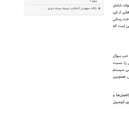
دهد؟
واند شامل
نکات مهم در انتخاب تسمه بسته بندی
‌هایی از این
 سوخت رسانی
ین است که
ل سرویس داد. خب سوال
؟ یک سرویس کامل حدود 15 تا 30 مورد اضافی را، نسبت
رسی سیستم
س همچنین
لعمل‌ها و
ی اتومبیل