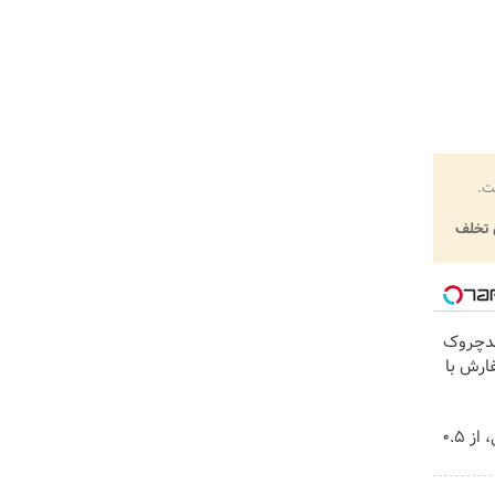
ت.
تخلف
کرم ضدچروک
فارش با
خرید شمش پلمپ طلاسی، از ۰.۵